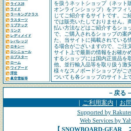
を扱うネットショップ（ネット
ライス28
オンラインショップ）をアフィ
ライド
ラーキングクラス
じてご紹介するサイトです。ご
ラスターツ
では販売いたしておりません。
リブテック
払い方法などはご紹介するショ
リンク
で、ご購入されるショップの案
レディメイド
た、当サイトに掲載されている
レバレッジ
る場合がございますので、ご注
ロキシー
サイト上で最新の情報をお確か
ロシニョール
ロブスター
するショップには国内正規品を
ローム
他、並行輸入品等を取り扱う激
ワイアード
様々なスノボードショップがご
浮世
ついても各ショップのサイト上
眞空雪板等
－戻る
｜
ご利用案内
｜
お
Supported by Rakute
Web Services by Y
【 SNOWBOARD-GEA