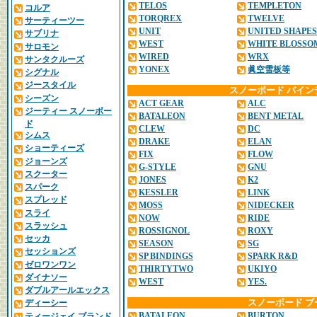
TELOS
TEMPLETON
コルア
TORQREX
TWELVE
サーティーツー
UNIT
UNITED SHAPES
サブリナ
WEST
WHITE BLOSSO
サロモン
WIRED
WRX
サンタクルーズ
YONEX
眞空雪板等
シグナル
ジースタイル
スノーボード バイン
シーズン
ACT GEAR
ALC
ジーティー スノーボー
BATALEON
BENT METAL
ド
CLEW
DC
シムス
DRAKE
ELAN
ショーティーズ
FIX
FLOW
ジョーンズ
G-STYLE
GNU
スクーター
JONES
K2
スパーク
KESSLER
LINK
スプレッド
MOSS
NIDECKER
スライ
NOW
RIDE
スラッシュ
ROSSIGNOL
ROXY
セッカ
SEASON
SG
セッションズ
SP BINDINGS
SPARK R&D
ゼロワンワン
THIRTYTWO
UKIYO
ダイナソー
WEST
YES.
ダブルアールエックス
スノーボード ブ
ディーシー
BATALEON
BURTON
ティージェイ ブランド