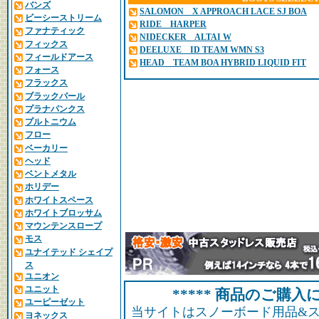
OGASAKA ORCA
バンズ
RIDE C-6
SALOMON X APPROACH LACE SJ BOA
NOVEMBER KD
ビーシーストリーム
DEELUXE DLX INTEC CONNECTOR
RIDE HARPER
JONES TWEAKER PRO
ファナティック
KARAKORAM WAYFINDER
NIDECKER ALTAI W
SIMS UAP
フィックス
BATALEON YOUTH GHOST FASE
DEELUXE ID TEAM WMN S3
RIDE ZERO JR
フィールドアース
HEAD TEAM BOA HYBRID LIQUID FIT
GNU SETSUNA
フォース
K2 BELIEF
FIELD EARTH X1 CUSTOM
フラックス
NORTHWAVE DECADE SL.AM
FNTC CVT
ブラックパール
BURTON WOMEN'S HIGHSHOT STEP ON
プラナパンクス
VANS SUPER STANDARD WOMENS
プルトニウム
DC WOMEN'S PHASE BOA PRO STEP ON
フロー
ベーカリー
ヘッド
ベントメタル
ホリデー
ホワイトスペース
ホワイトブロッサム
マウンテンスロープ
モス
ユナイテッド シェイプ
ス
ユニオン
ユニット
***** 商品のご購入に
ユーピーゼット
当サイトはスノーボード用品&
ヨネックス