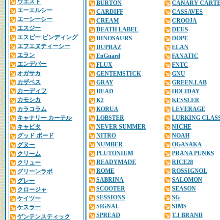
ウエスト
BURTON
CANARY CART
エーエルシー
CARDIFF
CASSAVES
エーシーシー
CREAM
CROOJA
エスジー
DEATH LABEL
DEUS
エスピー ビンディング
DINOSAURS
DOPE
エフエヌティーシー
DUPRAZ
ELAN
エラン
EnGuard
FANATIC
エンデバー
FLUX
FNTC
オガサカ
GENTEMSTICK
GNU
カザベス
GRAY
GREEN.LAB
カーディフ
HEAD
HOLIDAY
カモシカ
K2
KESSLER
カラコラム
KORUA
LEVERAGE
キャナリー カーテル
LOBSTER
LURKING CLAS
キャピタ
NEVER SUMMER
NICHE
NITRO
NOAH
グッド ボード
NUMBER
OGASAKA
グヌー
PLUTONIUM
PRANA PUNKS
クリーム
READYMADE
RICE28
クリュー
ROME
ROSSIGNOL
グリーンラボ
SABRINA
SALOMON
グレー
SCOOTER
SEASON
クロージャ
SESSIONS
SG
ケイツー
SIGNAL
SIMS
ケスラー
SPREAD
T.J BRAND
ゲンテンスティック