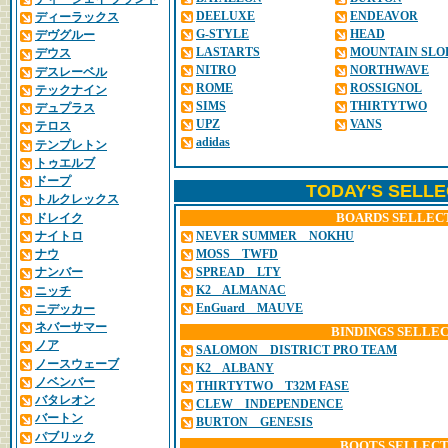
DEELUXE
ENDEAVOR
ディーラックス
G-STYLE
HEAD
デヴグルー
LASTARTS
MOUNTAIN SLO
デウス
NITRO
NORTHWAVE
デスレーベル
ROME
ROSSIGNOL
テックナイン
SIMS
THIRTYTWO
デュプラス
UPZ
VANS
テロス
adidas
テンプレトン
トゥエルブ
ドープ
TODAY'S SELL
トルクレックス
ドレイク
BOARDS SELLEC
ナイトロ
NEVER SUMMER NOKHU
ナウ
MOSS TWFD
SPREAD LTY
ナンバー
K2 ALMANAC
ニッチ
EnGuard MAUVE
ニデッカー
AMPLID UNW8
ネバーサマー
BINDINGS SELLE
WHITESPACE MONTANO
ノア
SALOMON DISTRICT PRO TEAM
T.J BRAND GOLDEN BAT HISHAM AKIR
ノースウェーブ
K2 ALBANY
BATALEON FUN.KINK
ノベンバー
THIRTYTWO T32M FASE
SALOMON ASSASSIN PRO
バタレオン
CLEW INDEPENDENCE
DRAKE G-ONE
バートン
BURTON GENESIS
OUTFLOW DUB 555
パブリック
UNION ASTRA STEP ON
BOOTS SELLECT