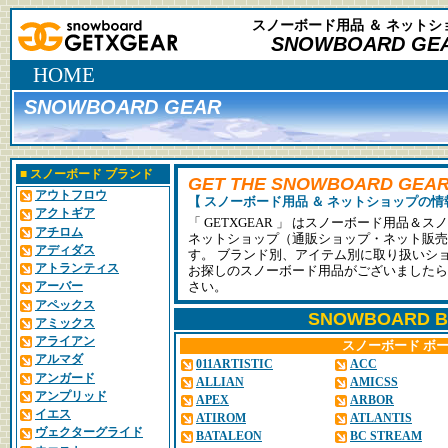
スノーボード用品 ＆ ネット
SNOWBOARD GEA
HOME
SNOWBOARD GEAR
■
スノーボード ブランド
GET THE SNOWBOARD GEAR
アウトフロウ
【 スノーボード用品 ＆ ネットショップの情
アクトギア
「 GETXGEAR 」 はスノーボード用品
アチロム
ネットショップ（通販ショップ・ネット販売
アディダス
す。 ブランド別、アイテム別に取り扱いシ
アトランティス
お探しのスノーボード用品がございましたら
アーバー
さい。
アペックス
SNOWBOARD 
アミックス
アライアン
スノーボード ボー
アルマダ
011ARTISTIC
ACC
アンガード
ALLIAN
AMICSS
アンプリッド
APEX
ARBOR
イエス
ATIROM
ATLANTIS
ヴェクターグライド
BATALEON
BC STREAM