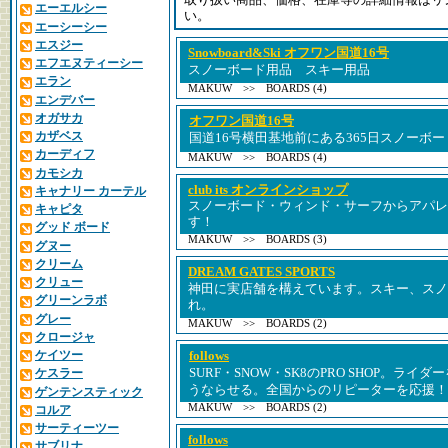
取り扱い商品、価格、在庫等の詳細情報はリ
エーエルシー
い。
エーシーシー
エスジー
Snowboard&Ski オフワン国道16号
エフエヌティーシー
スノーボード用品 スキー用品
エラン
MAKUW >> BOARDS (4)
エンデバー
オガサカ
オフワン国道16号
カザベス
国道16号横田基地前にある365日スノーボー
カーディフ
MAKUW >> BOARDS (4)
カモシカ
club its オンラインショップ
キャナリー カーテル
スノーボード・ウィンド・サーフからアパレ
キャピタ
す！
グッド ボード
MAKUW >> BOARDS (3)
グヌー
クリーム
DREAM GATES SPORTS
クリュー
神田に実店舗を構えています。スキー、スノ
グリーンラボ
れ。
グレー
MAKUW >> BOARDS (2)
クロージャ
ケイツー
follows
SURF・SNOW・SK8のPRO SHOP。ラ
ケスラー
うならせる。全国からのリピーターを応援！
ゲンテンスティック
MAKUW >> BOARDS (2)
コルア
サーティーツー
follows
サブリナ