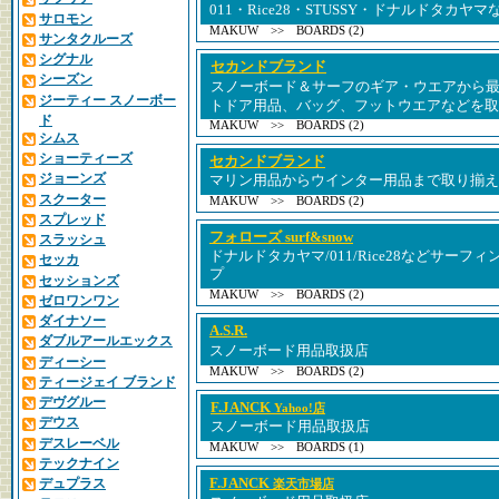
011・Rice28・STUSSY・ドナルドタカ
サロモン
MAKUW >> BOARDS (2)
サンタクルーズ
シグナル
セカンドブランド
シーズン
スノーボード＆サーフのギア・ウエアから
ジーティー スノーボー
トドア用品、バッグ、フットウエアなどを取
ド
MAKUW >> BOARDS (2)
シムス
ショーティーズ
セカンドブランド
ジョーンズ
マリン用品からウインター用品まで取り揃え
スクーター
MAKUW >> BOARDS (2)
スプレッド
フォローズ surf&snow
スラッシュ
ドナルドタカヤマ/011/Rice28などサー
セッカ
プ
セッションズ
MAKUW >> BOARDS (2)
ゼロワンワン
ダイナソー
A.S.R.
ダブルアールエックス
スノーボード用品取扱店
ディーシー
MAKUW >> BOARDS (2)
ティージェイ ブランド
デヴグルー
F.JANCK
Yahoo!店
デウス
スノーボード用品取扱店
デスレーベル
MAKUW >> BOARDS (1)
テックナイン
F.JANCK
デュプラス
楽天市場店