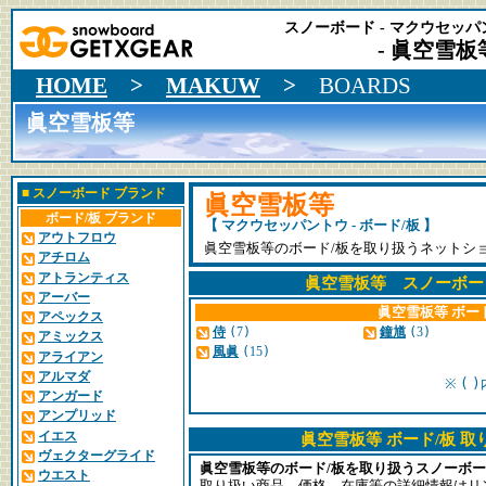
スノーボード - マクウセッパン
- 眞空雪板等
HOME
>
MAKUW
>
BOARDS
眞空雪板等
■
スノーボード ブランド
眞空雪板等
ボード/板 ブランド
【 マクウセッパントウ - ボード/板 】
アウトフロウ
眞空雪板等のボード/板を取り扱うネットシ
アチロム
アトランティス
眞空雪板等 スノーボー
アーバー
眞空雪板等 ボー
アペックス
侍
(
7
)
鐘馗
(
3
)
アミックス
風眞
(
15
)
アライアン
アルマダ
(
)
※
アンガード
アンプリッド
イエス
眞空雪板等 ボード/板 
ヴェクターグライド
眞空雪板等のボード/板を取り扱うスノーボ
ウエスト