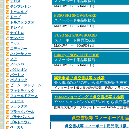
スノーボード用品取扱店
テロス
テンプレトン
MAKUW >> BOARDS (1)
トゥエルブ
FUSO SKI SNOWBOARD
ドープ
スノーボード用品取扱店
トルクレックス
MAKUW >> BOARDS (1)
ドレイク
ナイトロ
FUSO SKI SNOWBOARD
ナンバー
スノーボード用品取扱店
ニッチ
MAKUW >> BOARDS (1)
ニデッカー
ネバーサマー
Liberty SNOW LIFE SHOP
ノア
スノーボード用品取扱店
ノベンバー
MAKUW >> BOARDS (1)
バタレオン
バートン
楽天市場で 眞空雪板等 を検索
パブリック
楽天市場の商品の中から 眞空雪板等 を検索
ビーシーストリーム
インターネット最大級の通信販売、通販オンライン
ファナティック
フィールドアース
Yahoo!ショッピングで 眞空雪板等 を検索
フォース
Yahoo!ショッピングの商品の中から 眞空雪
フラックス
国内最大級のポータルサイト Yahoo! JAPAN が
ブラックパール
プラナパンクス
眞空雪板等 スノーボード用品
プルトニウム
眞空雪板等 スノーボード用品 取り扱
ベーカリー