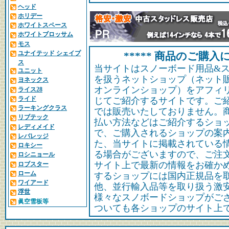
ヘッド
ホリデー
ホワイトスペース
ホワイトブロッサム
モス
ユナイテッド シェイプ
***** 商品のご購入に
ス
当サイトはスノーボード用品&
ユニット
を扱うネットショップ（ネット
ヨネックス
オンラインショップ）をアフィ
ライス28
ライド
じてご紹介するサイトです。ご
ラーキングクラス
では販売いたしておりません。
リブテック
払い方法などはご紹介するショ
レディメイド
で、ご購入されるショップの案
レバレッジ
た、当サイトに掲載されている
ロキシー
る場合がございますので、ご注
ロシニョール
サイト上で最新の情報をお確か
ロブスター
ローム
するショップには国内正規品を
ワイアード
他、並行輸入品等を取り扱う激
浮世
様々なスノボードショップがご
眞空雪板等
ついても各ショップのサイト上