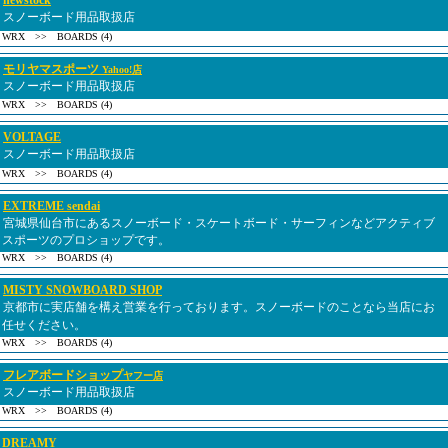
newstock
スノーボード用品取扱店
WRX >> BOARDS (4)
モリヤマスポーツ
Yahoo!店
スノーボード用品取扱店
WRX >> BOARDS (4)
VOLTAGE
スノーボード用品取扱店
WRX >> BOARDS (4)
EXTREME sendai
宮城県仙台市にあるスノーボード・スケートボード・サーフィンなどアクティブ
スポーツのプロショップです。
WRX >> BOARDS (4)
MISTY SNOWBOARD SHOP
京都市に実店舗を構え営業を行っております。スノーボードのことなら当店にお
任せください。
WRX >> BOARDS (4)
フレアボードショップ
ヤフー店
スノーボード用品取扱店
WRX >> BOARDS (4)
DREAMY