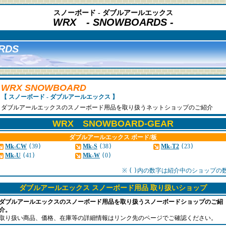
スノーボード - ダブルアールエックス
WRX
- SNOWBOARDS -
RDS
WRX SNOWBOARD
【 スノーボード - ダブルアールエックス 】
ダブルアールエックスのスノーボード用品を取り扱うネットショップのご紹介
WRX SNOWBOARD-GEAR
ダブルアールエックス ボード/板
Mk-CW
(
39
)
Mk-S
(
38
)
Mk-T2
(
23
)
Mk-U
(
41
)
Mk-W
(
0
)
※
(
)
内の数字は紹介中のショップの
ダブルアールエックス スノーボード用品 取り扱いショップ
ダブルアールエックスのスノーボード用品を取り扱うスノーボードショップのご紹
介。
取り扱い商品、価格、在庫等の詳細情報はリンク先のページでご確認ください。