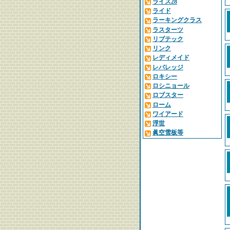
ライス28
ライド
ラーキングクラス
ラスターツ
リブテック
リンク
レディメイド
レバレッジ
ロキシー
ロシニョール
ロブスター
ローム
ワイアード
浮世
眞空雪板等