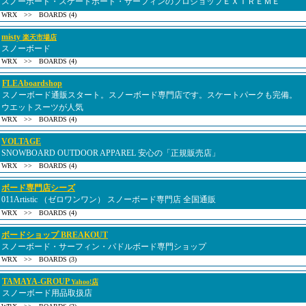
スノーボード・スケートボード・サーフィンのプロショップＥＸＴＲＥＭＥ
WRX >> BOARDS (4)
misty
楽天市場店
スノーボード
WRX >> BOARDS (4)
FLEAboardshop
スノーボード通販スタート。スノーボード専門店です。スケートパークも完備。
ウエットスーツが人気
WRX >> BOARDS (4)
VOLTAGE
SNOWBOARD OUTDOOR APPAREL 安心の「正規販売店」
WRX >> BOARDS (4)
ボード専門店シーズ
011Artistic （ゼロワンワン） スノーボード専門店 全国通販
WRX >> BOARDS (4)
ボードショップ BREAKOUT
スノーボード・サーフィン・パドルボード専門ショップ
WRX >> BOARDS (3)
TAMAYA-GROUP
Yahoo!店
スノーボード用品取扱店