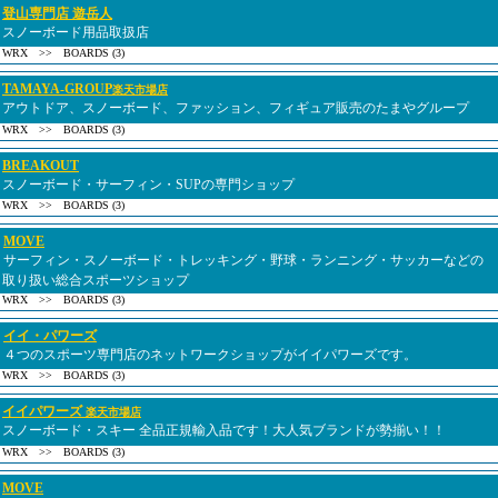
登山専門店 遊岳人
スノーボード用品取扱店
WRX >> BOARDS (3)
TAMAYA-GROUP
楽天市場店
アウトドア、スノーボード、ファッション、フィギュア販売のたまやグループ
WRX >> BOARDS (3)
BREAKOUT
スノーボード・サーフィン・SUPの専門ショップ
WRX >> BOARDS (3)
MOVE
サーフィン・スノーボード・トレッキング・野球・ランニング・サッカーなどの
取り扱い総合スポーツショップ
WRX >> BOARDS (3)
イイ・パワーズ
４つのスポーツ専門店のネットワークショップがイイパワーズです。
WRX >> BOARDS (3)
イイパワーズ
楽天市場店
スノーボード・スキー 全品正規輸入品です！大人気ブランドが勢揃い！！
WRX >> BOARDS (3)
MOVE