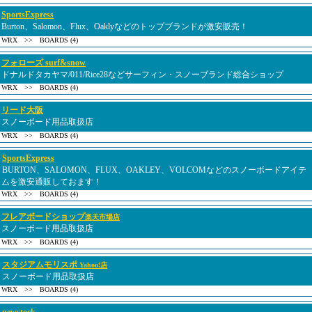
SportsExpress
Burton、Salomon、Flux、Oaklyなどのトップブランドが激安販売！
WRX >> BOARDS (4)
フォローズ surf&snow
ドナルドタカヤマ/011/Rice28などサーフィン・スノーブランド総合ショップ
WRX >> BOARDS (4)
リード大阪
スノーボード用品取扱店
WRX >> BOARDS (4)
SportsExpress
BURTON、SALOMON、FLUX、OAKLEY、VOLCOMなどのスノーボードアイテ
ムを激安通販しておます！
WRX >> BOARDS (4)
フレアボードショップ
楽天市場店
スノーボード用品取扱店
WRX >> BOARDS (4)
スタジアムモリスポ
Yahoo!店
スノーボード用品取扱店
WRX >> BOARDS (4)