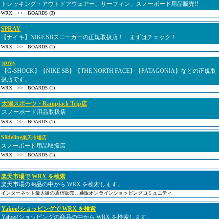
トレッキング・アウトドアウェアー、サーフィン、スノーボード用品販売!!
WRX >> BOARDS (3)
SPRAY
【ナイキ】NIKE SBスニーカーの正規取扱店！ まずはチェック！
WRX >> BOARDS (1)
spray
【G-SHOCK】【NIKE SB】【THE NORTH FACE】【PATAGONIA】などの正規取
扱店です。
WRX >> BOARDS (1)
太陽スポーツ・Rampjack Trip店
スノーボード用品取扱店
WRX >> BOARDS (1)
Slideline
楽天市場店
スノーボード用品取扱店
WRX >> BOARDS (1)
楽天市場で WRX を検索
楽天市場の商品の中から WRX を検索します。
インターネット最大級の通信販売、通販オンラインショッピングコミュニティ
Yahoo!ショッピングで WRX を検索
Yahoo!ショッピングの商品の中から WRX を検索します。