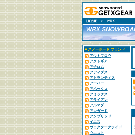
HOME
>
WRX
WRX SNOWBOA
■
スノーボード ブランド
アウトフロウ
アクトギア
アチロム
アディダス
アトランティス
アーバー
アペックス
アミックス
アライアン
アルマダ
アンガード
アンプリッド
イエス
ヴェクターグライド
ウエスト