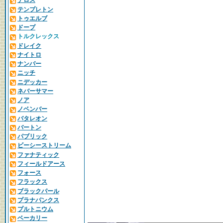
テロス
テンプレトン
トゥエルブ
ドープ
トルクレックス
ドレイク
ナイトロ
ナンバー
ニッチ
ニデッカー
ネバーサマー
ノア
ノベンバー
バタレオン
バートン
パブリック
ビーシーストリーム
ファナティック
フィールドアース
フォース
フラックス
ブラックパール
プラナパンクス
プルトニウム
ベーカリー