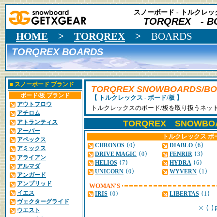
スノーボード - トルクレック
TORQREX - B
HOME
>
TORQREX
>
BOARDS
TORQREX BOARDS
■
スノーボード ブランド
TORQREX SNOWBOARDS/B
ボード/板 ブランド
【 トルクレックス - ボード/板 】
アウトフロウ
トルクレックスのボード/板を取り扱うネッ
アチロム
アトランティス
TORQREX SNOWBO
アーバー
トルクレックス ボ
アペックス
CHRONOS
(
0
)
DIABLO
(
6
)
アミックス
DRIVE MAGIC
(
0
)
FENRIR
(
3
)
アライアン
HELIOS
(
7
)
HYDRA
(
6
)
アルマダ
UNICORN
(
0
)
WYVERN
(
1
)
アンガード
アンプリッド
WOMAN'S
イエス
IRIS
(
0
)
LIBERTAS
(
1
)
ヴェクターグライド
(
)
※
ウエスト