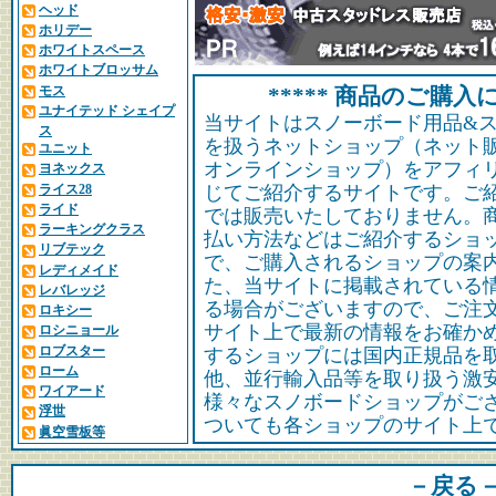
ヘッド
ホリデー
ホワイトスペース
ホワイトブロッサム
モス
***** 商品のご購入に
ユナイテッド シェイプ
当サイトはスノーボード用品&
ス
を扱うネットショップ（ネット
ユニット
オンラインショップ）をアフィ
ヨネックス
ライス28
じてご紹介するサイトです。ご
ライド
では販売いたしておりません。
ラーキングクラス
払い方法などはご紹介するショ
リブテック
で、ご購入されるショップの案
レディメイド
た、当サイトに掲載されている
レバレッジ
る場合がございますので、ご注
ロキシー
サイト上で最新の情報をお確か
ロシニョール
ロブスター
するショップには国内正規品を
ローム
他、並行輸入品等を取り扱う激
ワイアード
様々なスノボードショップがご
浮世
ついても各ショップのサイト上
眞空雪板等
－戻る