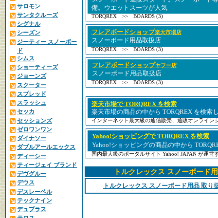
サロモン
備。ウエットスーツが人気
サンタクルーズ
TORQREX >> BOARDS (3)
シグナル
フレアボードショップ
シーズン
楽天市場店
スノーボード用品取扱店
ジーティー スノーボー
TORQREX >> BOARDS (3)
ド
シムス
フレアボードショップ
ヤフー店
ショーティーズ
スノーボード用品取扱店
ジョーンズ
TORQREX >> BOARDS (3)
スクーター
スプレッド
スラッシュ
楽天市場で TORQREX を検索
セッカ
楽天市場の商品の中から TORQREX を検索
セッションズ
インターネット最大級の通信販売、通販オンライン
ゼロワンワン
Yahoo!ショッピングで TORQREX を検索
ダイナソー
Yahoo!ショッピングの商品の中から TORQ
ダブルアールエックス
国内最大級のポータルサイト Yahoo! JAPAN が
ディーシー
ティージェイ ブランド
トルクレックス スノーボード用
デヴグルー
デウス
トルクレックス スノーボード用品 取り
デスレーベル
テックナイン
デュプラス