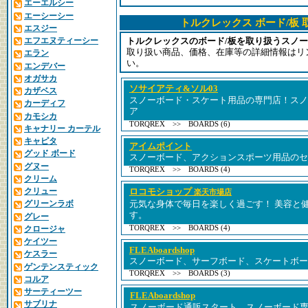
エーエルシー
エーシーシー
トルクレックス ボード/板
エスジー
エフエヌティーシー
トルクレックスのボード/板を取り扱うスノ
取り扱い商品、価格、在庫等の詳細情報はリ
エラン
い。
エンデバー
オガサカ
ソサイアティ&ソル03
カザベス
スノーボード・スケート用品の専門店！スノ
カーディフ
ア
カモシカ
TORQREX >> BOARDS (6)
キャナリー カーテル
キャピタ
アイムポイント
グッド ボード
スノーボード、アクションスポーツ用品のセ
グヌー
TORQREX >> BOARDS (4)
クリーム
クリュー
ロコモショップ
楽天市場店
グリーンラボ
元気な身体で毎日を楽しく過ごす！ 美容と
す。
グレー
TORQREX >> BOARDS (4)
クロージャ
ケイツー
FLEAboardshop
ケスラー
スノーボード、サーフボード、スケートボー
ゲンテンスティック
TORQREX >> BOARDS (3)
コルア
サーティーツー
FLEAboardshop
サブリナ
スノーボード通販スタート。スノーボード