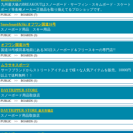
九州最大級のBREAKOUTはスノーボード・サーフィン・スキムボード・スケート
ボード等各種メーカー正規品を取り揃えてるプロショップです。
PUBLIC >> BOARDS (7)
Snowboard&Ski オフワン国道16号
スノーボード用品 スキー用品
PUBLIC >> BOARDS (3)
オフワン国道16号
国道16号横田基地前にある365日スノーボード＆フリースキーの専門店!!
PUBLIC >> BOARDS (3)
ムラサキスポーツ
サーフブランドからストリートアイテムまで様々な人気アイテムを販売。10000円
以上で送料無料！！
PUBLIC >> BOARDS (1)
DAYTRIPPER-STORE
スノーボード用品取扱店
PUBLIC >> BOARDS (1)
DAYTRIPPER-STORE
楽天市場店
スノーボード用品取扱店
PUBLIC >> BOARDS (1)