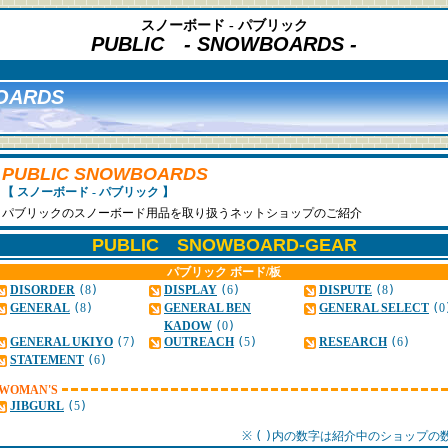
スノーボード - パブリック
PUBLIC
- SNOWBOARDS -
OARDS
PUBLIC SNOWBOARDS
【 スノーボード - パブリック 】
パブリックのスノーボード用品を取り扱うネットショップのご紹介
PUBLIC SNOWBOARD-GEAR
パブリック ボード/板
DISORDER
(
8
)
DISPLAY
(
6
)
DISPUTE
(
8
)
GENERAL
(
8
)
GENERAL BEN
GENERAL SELECT
(
0
KADOW
(
0
)
GENERAL UKIYO
(
7
)
OUTREACH
(
5
)
RESEARCH
(
6
)
STATEMENT
(
6
)
WOMAN'S
JIBGURL
(
5
)
※
(
)
内の数字は紹介中のショップの