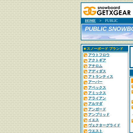
HOME
>
PUBLIC
PUBLIC SNOWB
■
スノーボード ブランド
アウトフロウ
アクトギア
アチロム
アディダス
アトランティス
アーバー
アペックス
アミックス
アライアン
アルマダ
アンガード
アンプリッド
イエス
ヴェクターグライド
ウエスト