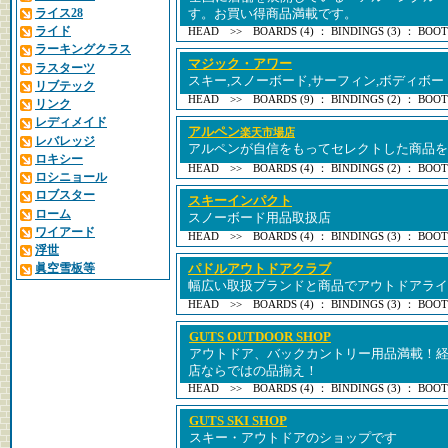
ライス28
す。お買い得商品満載です。
ライド
HEAD >> BOARDS (4) ： BINDINGS (3) ： BOOTS
ラーキングクラス
マジック・アワー
ラスターツ
スキー,スノーボード,サーフィン,ボディボ
リブテック
HEAD >> BOARDS (9) ： BINDINGS (2) ： BOOTS
リンク
レディメイド
アルペン
楽天市場店
レバレッジ
アルペンが自信をもってセレクトした商品を
ロキシー
HEAD >> BOARDS (4) ： BINDINGS (2) ： BOOTS
ロシニョール
ロブスター
スキーインパクト
ローム
スノーボード用品取扱店
ワイアード
HEAD >> BOARDS (4) ： BINDINGS (3) ： BOOTS
浮世
眞空雪板等
パドルアウトドアクラブ
幅広い取扱ブランドと商品でアウトドアライ
HEAD >> BOARDS (4) ： BINDINGS (3) ： BOOTS
GUTS OUTDOOR SHOP
アウトドア、バックカントリー用品満載！
店ならではの品揃え！
HEAD >> BOARDS (4) ： BINDINGS (3) ： BOOTS
GUTS SKI SHOP
スキー・アウトドアのショップです