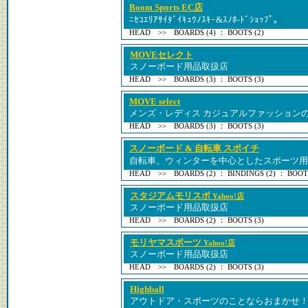
Boom Sports EC店
ﾆｾｺｴﾘｱｻｲﾀﾞｲｷｭｳﾉｽｷｰ&ｽﾉﾎ-ﾄﾞｼｮｯﾌﾟ｡
HEAD >> BOARDS (4) ： BOOTS (2)
MOVEセレクト
スノーボード用品取扱店
HEAD >> BOARDS (3) ： BOOTS (3)
MOVE select
メンズ・レディス カジュアルファッション
HEAD >> BOARDS (3) ： BOOTS (3)
スノーボード & 自転車 スポイチ
自転車、ウィンターを中心としたスポーツ用
HEAD >> BOARDS (2) ： BINDINGS (2) ： BOOTS
スタジアムモリスポ
Yahoo!店
スノーボード用品取扱店
HEAD >> BOARDS (2) ： BOOTS (3)
モリヤマスポーツ
Yahoo!店
スノーボード用品取扱店
HEAD >> BOARDS (2) ： BOOTS (3)
Highball
アウトドア・スポーツのことならおまかせ