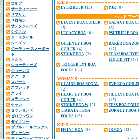
KID'S
コルア
LYTRIDE JR
(
13
)
P JR
(
0
)
サーティーツー
サブリナ
ヘッド ブー
サロモン
DIA LYT BOA COILER
GALAXY BOA C
サンタクルーズ
(
5
)
(
6
)
シグナル
LEGACY BOA
(
0
)
PSI TRIPLE BOA
ジースタイル
シーズン
QUEEN LYT BOA
RAKER BOA ZO
ジーティー スノーボー
COILER
(
4
)
(
17
)
STRIKE BOA
(
2
)
TEAM BOA HYB
ド
シムス
LIQUID FIT
(
13
)
TRIGGER LYT BOA
ショーティーズ
FOCUS
(
33
)
ジョーンズ
スクーター
WOMAN'S
スパーク
CLAIRE BOA ZONAL
EVE BOA COILE
スプレッド
(
2
)
スライ
HEART LYT BOA
JILL LYT BOA F
スラッシュ
COILER
(
4
)
(
15
)
セッカ
STRIKE BOA W
(
2
)
TESS BOA COIL
セッションズ
TIARA LYT BOA
ZORA LYT BOA
ゼロワンワン
FOCUS
(
25
)
ダイナソー
KID'S
ダブルアールエックス
FH LYT BOA
(
8
)
JR BOA
(
13
)
ディーシー
ティージェイ ブランド
(
)