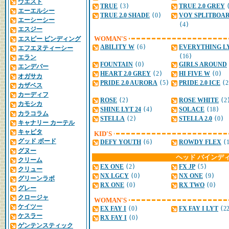
ウエスト
TRUE
(
3
)
TRUE 2.0 GREY
エーエルシー
TRUE 2.0 SHADE
(
0
)
VOY SPLITBOAR
エーシーシー
(
4
)
エスジー
エスピー ビンディング
WOMAN'S
ABILITY W
(
6
)
EVERYTHING L
エフエヌティーシー
(
16
)
エラン
FOUNTAIN
(
0
)
GIRLS AROUND
エンデバー
HEART 2.0 GREY
(
2
)
HI FIVE W
(
0
)
オガサカ
PRIDE 2.0 AURORA
(
5
)
PRIDE 2.0 ICE
(
2
カザベス
カーディフ
ROSE
(
2
)
ROSE WHITE
(
2
カモシカ
SHINE LYT 24
(
4
)
SOLACE
(
18
)
カラコラム
STELLA
(
2
)
STELLA 2.0
(
0
)
キャナリー カーテル
キャピタ
KID'S
グッド ボード
DEFY YOUTH
(
6
)
ROWDY FLEX
(
グヌー
ヘッド バインデ
クリーム
EX ONE
(
2
)
FX JP
(
5
)
クリュー
NX LGCY
(
0
)
NX ONE
(
9
)
グリーンラボ
RX ONE
(
0
)
RX TWO
(
0
)
グレー
クロージャ
WOMAN'S
ケイツー
EX FAY I
(
0
)
FX FAY I LYT
(
2
ケスラー
RX FAY I
(
0
)
ゲンテンスティック