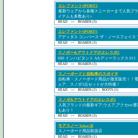
エレファントSPORTS
最新ウェアから各種スニーカーまで人気ブ
イテムも多数あり♪
HEAD >> BOARDS (3)
エレファントSPORTS
アディダス コンバース ザ・ノースフェイス 
HEAD >> BOARDS (3)
スノボー&アウトドアのエレスポ2
686 インハビタント AA ディーラックス 011
HEAD >> BOARDS (3)
スノーボードと自転車のスポイチ
自転車・スノーボード用品が激安販売！！
ェア、スノボ3点セットが大特価！
HEAD >> BOARDS (2) ： BOOTS (1)
スノボ&アウトドアのエレスポ2
人気ブランドの最新ギア,ウエア,アクセetc豊
もあり！
HEAD >> BOARDS (3)
モアスノー
Yahoo!店
スノーボード用品取扱店
HEAD >> BOARDS (1)