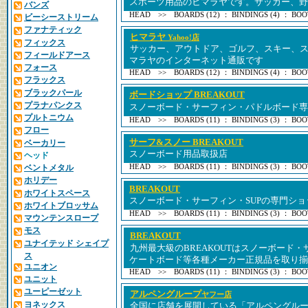
スポーツ用品のヒマラヤです。サッカー、野
バンズ
HEAD >> BOARDS (12) ： BINDINGS (4) ： BOOT
ビーシーストリーム
ファナティック
ヒマラヤ
Yahoo!店
フィックス
サッカー、アウトドア、ゴルフ、スキー、
フィールドアース
マラヤのインターネット通販です
フォース
HEAD >> BOARDS (12) ： BINDINGS (4) ： BOOT
フラックス
ブラックパール
ボードショップ BREAKOUT
プラナパンクス
スノーボード・サーフィン・パドルボード専
プルトニウム
HEAD >> BOARDS (11) ： BINDINGS (3) ： BOOT
フロー
サーフ&スノー BREAKOUT
ベーカリー
スノーボード用品取扱店
ヘッド
ベントメタル
HEAD >> BOARDS (11) ： BINDINGS (3) ： BOOT
ホリデー
BREAKOUT
ホワイトスペース
スノーボード・サーフィン・SUPの専門ショ
ホワイトブロッサム
HEAD >> BOARDS (11) ： BINDINGS (3) ： BOOT
マウンテンスロープ
モス
BREAKOUT
ユナイテッド シェイプ
九州最大級のBREAKOUTはスノーボード
ス
ケートボード等各種メーカー正規品を取り揃
ユニオン
HEAD >> BOARDS (11) ： BINDINGS (3) ： BOOT
ユニット
ユーピーゼット
アルペングループ
ヤフー店
ヨネックス
全国に店舗を展開している「アルペングル