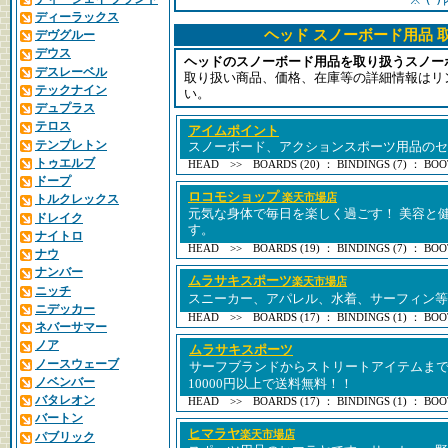
※
ディーラックス
ヘッド スノーボード用品 
デヴグルー
デウス
ヘッドのスノーボード用品を取り扱うスノー
デスレーベル
取り扱い商品、価格、在庫等の詳細情報はリ
テックナイン
い。
デュプラス
テロス
アイムポイント
テンプレトン
スノーボード、アクションスポーツ用品のセ
トゥエルブ
HEAD >> BOARDS (20) ： BINDINGS (7) ： BOOT
ドープ
ロコモショップ
楽天市場店
トルクレックス
元気な身体で毎日を楽しく過ごす！ 美容と
ドレイク
す。
ナイトロ
HEAD >> BOARDS (19) ： BINDINGS (7) ： BOOT
ナウ
ナンバー
ムラサキスポーツ
楽天市場店
ニッチ
スニーカー、アパレル、水着、サーフィン等
ニデッカー
HEAD >> BOARDS (17) ： BINDINGS (1) ： BOOT
ネバーサマー
ノア
ムラサキスポーツ
ノースウェーブ
サーフブランドからストリートアイテムま
ノベンバー
10000円以上で送料無料！！
バタレオン
HEAD >> BOARDS (17) ： BINDINGS (1) ： BOOT
バートン
ヒマラヤ
楽天市場店
パブリック