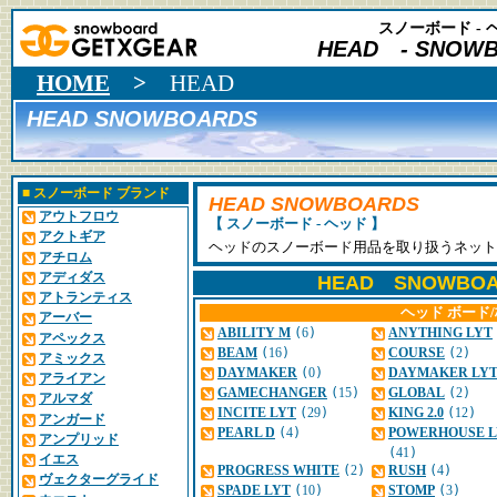
スノーボード - 
HEAD
- SNOWB
HOME
>
HEAD
HEAD SNOWBOARDS
■
スノーボード ブランド
HEAD SNOWBOARDS
アウトフロウ
【 スノーボード - ヘッド 】
アクトギア
ヘッドのスノーボード用品を取り扱うネット
アチロム
アディダス
HEAD SNOWBOA
アトランティス
ヘッド ボード
アーバー
ABILITY M
(
6
)
ANYTHING LYT
アペックス
BEAM
(
16
)
COURSE
(
2
)
アミックス
DAYMAKER
(
0
)
DAYMAKER LY
アライアン
GAMECHANGER
(
15
)
GLOBAL
(
2
)
アルマダ
INCITE LYT
(
29
)
KING 2.0
(
12
)
アンガード
PEARL D
(
4
)
POWERHOUSE L
アンプリッド
(
41
)
イエス
PROGRESS WHITE
(
2
)
RUSH
(
4
)
ヴェクターグライド
SPADE LYT
(
10
)
STOMP
(
3
)