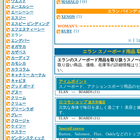
ウエスト
MAHALO
(
19
)
エーエルシー
エラン バインデ
エーシーシー
XENON
(
5
)
エスジー
エスピー ビンディング
WOMAN'S
エフエヌティーシー
RUBY
(
5
)
エラン
(
)
※
エンデバー
オガサカ
エラン スノーボード用品 
カザベス
カーディフ
エランのスノーボード用品を取り扱うスノー
カモシカ
取り扱い商品、価格、在庫等の詳細情報はリ
カラコラム
い。
キャナリー カーテル
キャピタ
アイムポイント
グッド ボード
スノーボード、アクションスポーツ用品のセ
グヌー
ELAN >> BOARDS (11)
クリーム
ロコモショップ
楽天市場店
クリュー
元気な身体で毎日を楽しく過ごす！ 美容と
グリーンラボ
す。
グレー
ELAN >> BOARDS (11)
クロージャ
ケイツー
SportsExpress
ケスラー
Burton、Salomon、Flux、Oaklyなど
ゲンテンスティック
ELAN >> BOARDS (5)