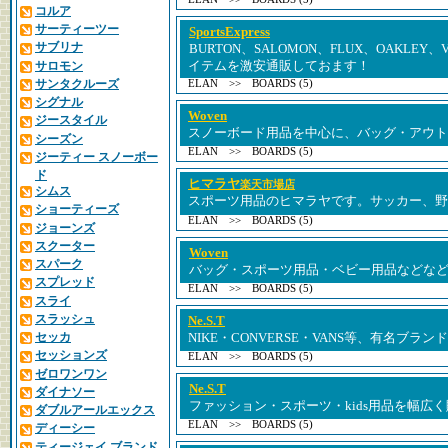
コルア
サーティーツー
SportsExpress
サブリナ
BURTON、SALOMON、FLUX、OAKLE
サロモン
イテムを激安通販しておます！
サンタクルーズ
ELAN >> BOARDS (5)
シグナル
Woven
ジースタイル
スノーボード用品を中心に、バッグ・アウト
シーズン
ELAN >> BOARDS (5)
ジーティー スノーボー
ド
ヒマラヤ
楽天市場店
シムス
スポーツ用品のヒマラヤです。サッカー、野
ショーティーズ
ELAN >> BOARDS (5)
ジョーンズ
スクーター
Woven
スパーク
バッグ・スポーツ用品・ベビー用品などな
スプレッド
ELAN >> BOARDS (5)
スライ
スラッシュ
Ne.S.T
セッカ
NIKE・CONVERSE・VANS等、有名ブラ
セッションズ
ELAN >> BOARDS (5)
ゼロワンワン
Ne.S.T
ダイナソー
ファッション・スポーツ・kids用品を幅広
ダブルアールエックス
ELAN >> BOARDS (5)
ディーシー
ティージェイ ブランド