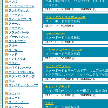
迅速丁寧な対応をいつも心がけております
バンズ
いります。
ビーシーストリーム
ELAN >> BOARDS (3) ： BINDINGS (2)
ファナティック
フィックス
スタジアムモリスポ
Yahoo!店
フィールドアース
スノーボード用品取扱店
フォース
ELAN >> BOARDS (4)
フラックス
ブラックパール
sports bomber
プラナパンクス
スノーボード用品取扱店
プルトニウム
ELAN >> BOARDS (4)
フロー
モリヤマスポーツ
ベーカリー
Yahoo!店
スノーボード用品取扱店
ヘッド
ベントメタル
ELAN >> BOARDS (4)
ホリデー
セカンドブランド
ホワイトスペース
スノーボード＆サーフのギア・ウエアから
ホワイトブロッサム
トドア用品、バッグ、フットウエアなどを取
マウンテンスロープ
ELAN >> BOARDS (1) ： BINDINGS (2)
モス
ユナイテッド シェイプ
セカンドブランド
ス
マリン用品からウインター用品まで取り揃え
ユニオン
ELAN >> BOARDS (1) ： BINDINGS (2)
ユニット
ユーピーゼット
A.S.R.
ヨネックス
スノーボード用品取扱店