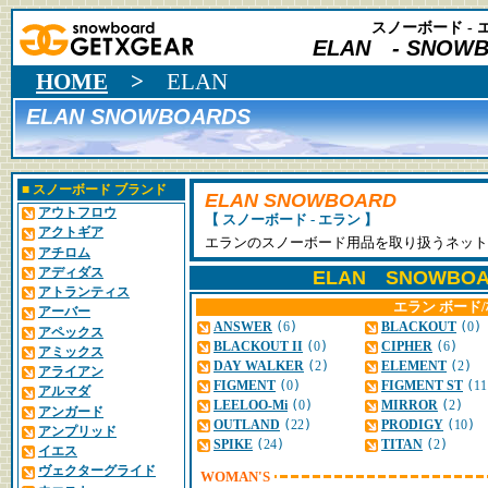
スノーボード - 
ELAN
- SNOWB
HOME
>
ELAN
ELAN SNOWBOARDS
■
スノーボード ブランド
ELAN SNOWBOARD
アウトフロウ
【 スノーボード - エラン 】
アクトギア
エランのスノーボード用品を取り扱うネット
アチロム
アディダス
ELAN SNOWBOA
アトランティス
エラン ボード
アーバー
ANSWER
(
6
)
BLACKOUT
(
0
)
アペックス
BLACKOUT II
(
0
)
CIPHER
(
6
)
アミックス
DAY WALKER
(
2
)
ELEMENT
(
2
)
アライアン
FIGMENT
(
0
)
FIGMENT ST
(
11
アルマダ
LEELOO-Mi
(
0
)
MIRROR
(
2
)
アンガード
OUTLAND
(
22
)
PRODIGY
(
10
)
アンプリッド
SPIKE
(
24
)
TITAN
(
2
)
イエス
ヴェクターグライド
WOMAN'S