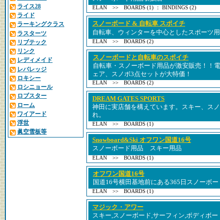
ライス28
ELAN >> BOARDS (1) ： BINDINGS (2)
ライド
スノーボード & 自転車 スポイチ
ラーキングクラス
自転車、ウィンターを中心としたスポーツ用
ラスターツ
ELAN >> BOARDS (2)
リブテック
リンク
スノーボードと自転車のスポイチ
レディメイド
自転車・スノーボード用品が激安販売！！
レバレッジ
ェア、スノボ3点セットが大特価！
ロキシー
ELAN >> BOARDS (2)
ロシニョール
ロブスター
DREAM GATES SPORTS
ローム
神田に実店舗を構えています。スキー、スノ
ワイアード
れ。
浮世
ELAN >> BOARDS (1)
眞空雪板等
Snowboard&Ski オフワン国道16号
スノーボード用品 スキー用品
ELAN >> BOARDS (1)
オフワン国道16号
国道16号横田基地前にある365日スノーボー
ELAN >> BOARDS (1)
マジック・アワー
スキー,スノーボード,サーフィン,ボディボ