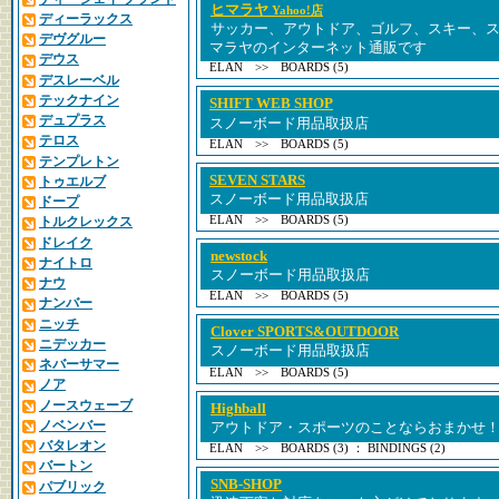
ヒマラヤ
Yahoo!店
ディーラックス
サッカー、アウトドア、ゴルフ、スキー、
デヴグルー
マラヤのインターネット通販です
デウス
ELAN >> BOARDS (5)
デスレーベル
テックナイン
SHIFT WEB SHOP
デュプラス
スノーボード用品取扱店
テロス
ELAN >> BOARDS (5)
テンプレトン
SEVEN STARS
トゥエルブ
スノーボード用品取扱店
ドープ
ELAN >> BOARDS (5)
トルクレックス
ドレイク
newstock
ナイトロ
スノーボード用品取扱店
ナウ
ELAN >> BOARDS (5)
ナンバー
ニッチ
Clover SPORTS&OUTDOOR
ニデッカー
スノーボード用品取扱店
ネバーサマー
ELAN >> BOARDS (5)
ノア
ノースウェーブ
Highball
ノベンバー
アウトドア・スポーツのことならおまかせ
バタレオン
ELAN >> BOARDS (3) ： BINDINGS (2)
バートン
SNB-SHOP
パブリック