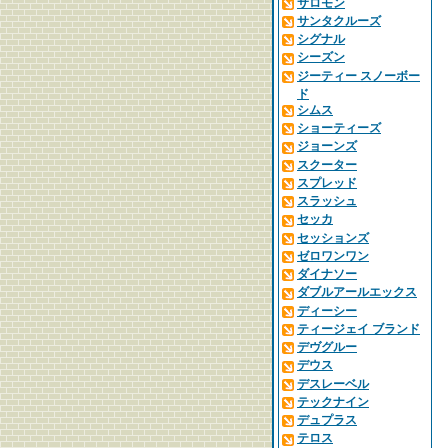
サロモン
サンタクルーズ
シグナル
シーズン
ジーティー スノーボー
ド
シムス
ショーティーズ
ジョーンズ
スクーター
スプレッド
スラッシュ
セッカ
セッションズ
ゼロワンワン
ダイナソー
ダブルアールエックス
ディーシー
ティージェイ ブランド
デヴグルー
デウス
デスレーベル
テックナイン
デュプラス
テロス