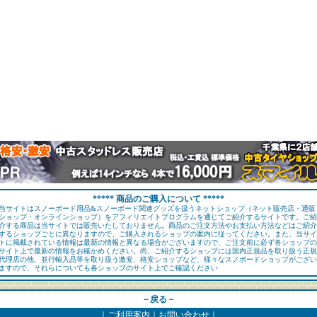
***** 商品のご購入について *****
当サイトはスノーボード用品&スノーボード関連グッズを扱うネットショップ（ネット販売店・通販
ショップ・オンラインショップ）をアフィリエイトプログラムを通じてご紹介するサイトです。ご紹
介する商品は当サイトでは販売いたしておりません。商品のご注文方法やお支払い方法などはご紹介
するショップごとに異なりますので、ご購入されるショップの案内に従ってください。また、当サイ
トに掲載されている情報は最新の情報と異なる場合がございますので、ご注文前に必ず各ショップの
サイト上で最新の情報をお確かめください。尚、ご紹介するショップには国内正規品を取り扱う正規
代理店の他、並行輸入品等を取り扱う激安、格安ショップなど、様々なスノボードショップがござい
ますので、それらについても各ショップのサイト上でご確認ください
－戻る－
｜
ご利用案内
｜
お問い合わせ
｜