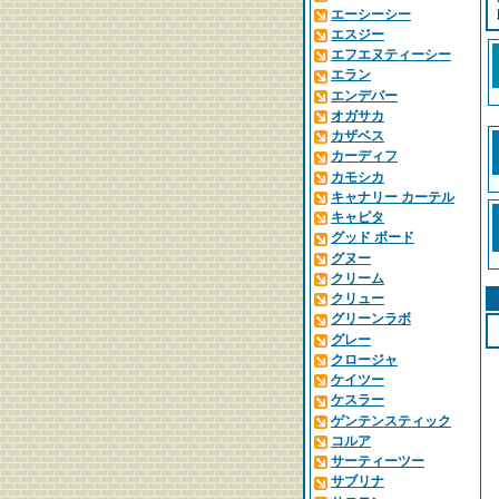
エーシーシー
エスジー
エフエヌティーシー
エラン
エンデバー
オガサカ
カザベス
カーディフ
カモシカ
キャナリー カーテル
キャピタ
グッド ボード
グヌー
クリーム
クリュー
グリーンラボ
グレー
クロージャ
ケイツー
ケスラー
ゲンテンスティック
コルア
サーティーツー
サブリナ