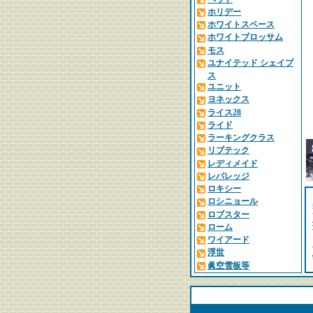
ホリデー
ホワイトスペース
ホワイトブロッサム
モス
ユナイテッド シェイプ
ス
ユニット
ヨネックス
ライス28
ライド
ラーキングクラス
リブテック
レディメイド
レバレッジ
ロキシー
ロシニョール
ロブスター
ローム
ワイアード
浮世
眞空雪板等