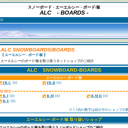
スノーボード - エーエルシー - ボード/板
ALC - BOARDS -
DS
ALC SNOWBOARDS/BOARDS
【 エーエルシー - ボード/板 】
エーエルシーのボード/板を取り扱うネットショップのご紹介
ALC SNOWBOARD-BOARDS
エーエルシー ボード/板
FR-C
(
0
)
FR-H
(
0
)
ALPEN
R-J
(
0
)
R-M
(
0
)
R-M II
(
0
)
R-Y
(
0
)
※
(
)
内の数字は紹介中のショップの
エーエルシー ボード/板 取り扱いショップ
エーエルシーのボード/板を取り扱うスノーボードショップのご紹介。