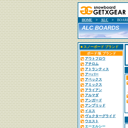
HOME
>
ALC
>
BOAR
ALC BOARDS
■
スノーボード ブランド
ボード/板 ブランド
アウトフロウ
アチロム
アトランティス
アーバー
アペックス
アミックス
アライアン
アルマダ
アンガード
アンプリッド
イエス
ヴェクターグライド
ウエスト
エーエルシー