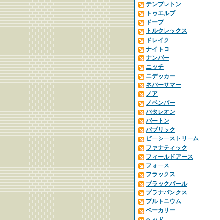
テンプレトン
トゥエルブ
ドープ
トルクレックス
ドレイク
ナイトロ
ナンバー
ニッチ
ニデッカー
ネバーサマー
ノア
ノベンバー
バタレオン
バートン
パブリック
ビーシーストリーム
ファナティック
フィールドアース
フォース
フラックス
ブラックパール
プラナパンクス
プルトニウム
ベーカリー
ヘッド