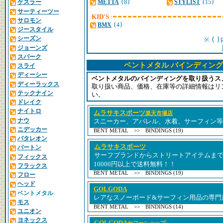
METTA
(
8
)
STYLIST
(
15
)
ケスラー
サーティーツー
KID'S
サロモン
BMX
(
4
)
ジースタイル
シーズン
(
)
※
ジョーンズ
スパーク
ベントメタル バインディング
スライ
ディーシー
ベントメタルのバインディングを取り扱うス
ディーラックス
取り扱い商品、価格、在庫等の詳細情報はリ
テックナイン
い。
ドレイク
ナイトロ
ムラサキスポーツ
楽天市場店
ナウ
スニーカー、アパレル、水着、サーフィン等
ニデッカー
BENT METAL >> BINDINGS (19)
バタレオン
ムラサキスポーツ
バートン
サーフブランドからストリートアイテムま
フィックス
10000円以上で送料無料！！
フラックス
BENT METAL >> BINDINGS (19)
フロー
ヘッド
GOLGODA
ベントメタル
レアなスノーボード&サーフィン用品の専門
モス
BENT METAL >> BINDINGS (14)
ユニオン
ヨネックス
GOLGODA