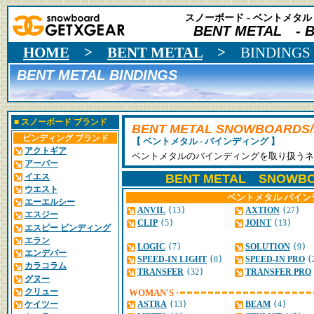
スノーボード - ベントメタル
BENT METAL - B
HOME
>
BENT METAL
>
BINDINGS
BENT METAL BINDINGS
■
スノーボード ブランド
BENT METAL SNOWBOARDS/
ビンディング ブランド
【 ベントメタル - バインディング 】
アクトギア
ベントメタルのバインディングを取り扱うネ
アーバー
イエス
BENT METAL SNOWBO
ウエスト
ベントメタル バイン
エーエルシー
ANVIL
(
13
)
AXTION
(
27
)
エスジー
CLIP
(
5
)
JOINT
(
13
)
エスピー ビンディング
エラン
LOGIC
(
7
)
SOLUTION
(
9
)
エンデバー
SPEED-IN LIGHT
(
8
)
SPEED-IN PRO
(
カラコラム
TRANSFER
(
32
)
TRANSFER PRO
グヌー
クリュー
WOMAN'S
ケイツー
ASTRA
(
13
)
BEAM
(
4
)