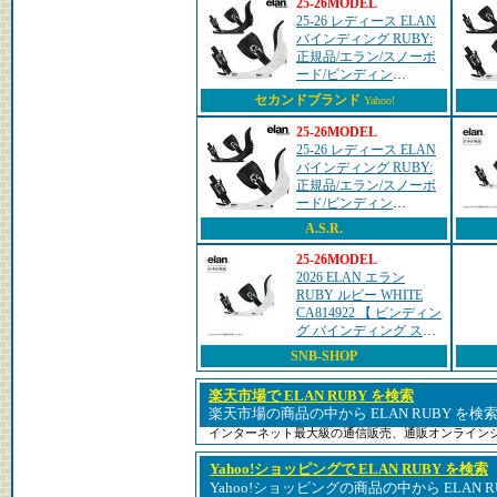
25-26MODEL
25-26 レディース ELAN
バインディング RUBY:
正規品/エラン/スノーボ
ード/ビンディン
グ/SNOW
セカンドブランド
Yahoo!
25-26MODEL
25-26 レディース ELAN
バインディング RUBY:
正規品/エラン/スノーボ
ード/ビンディン
グ/SNOW
A.S.R.
25-26MODEL
2026 ELAN エラン
RUBY ルビー WHITE
CA814922 【 ビンディン
グ バインディング スノ
ーボード スノボ スノボ
SNB-SHOP
ー 日本正規品 】
楽天市場で ELAN RUBY を検索
楽天市場の商品の中から ELAN RUBY を検
インターネット最大級の通信販売、通販オンライン
Yahoo!ショッピングで ELAN RUBY を検索
Yahoo!ショッピングの商品の中から ELAN 