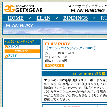
スノーボード - エラン -
ELAN BINDING
HOME
>
ELAN
>
BINDINGS
>
R
ELAN RUBY
■
エラン
ビンディング
ELAN RUBY
XENON
【 エラン - バインディング - RUBY 】
-- WOMAN'S --
カラー：
BLK
WHT
RUBY
サイズ： S SM
価格： 30,000円
WOMAN'S
ELAN RUBY 取り
エランのRUBYを取り扱うスノーボードショ
各ショップの商品ページに直接リンクしてい
情報はリンク先のページでご確認ください。
ズやカラーごとにページが分かれている場合
ーがご希望のものと異なる場合にはリンク先
移動してください。