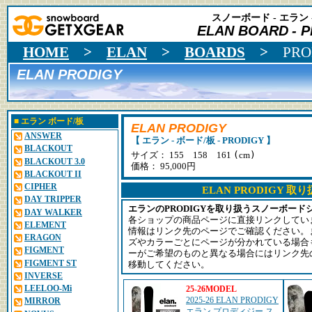
スノーボード - エラン 
ELAN BOARD
- 
HOME
>
ELAN
>
BOARDS
>
PRO
ELAN PRODIGY
■
エラン
ボード/板
ELAN PRODIGY
ANSWER
【 エラン - ボード/板 - PRODIGY 】
BLACKOUT
(
)
サイズ： 155 158 161
cm
BLACKOUT 3.0
価格： 95,000円
BLACKOUT II
CIPHER
ELAN PRODIGY 
DAY TRIPPER
エランのPRODIGYを取り扱うスノーボード
DAY WALKER
各ショップの商品ページに直接リンクしてい
ELEMENT
情報はリンク先のページでご確認ください。
ERAGON
ズやカラーごとにページが分かれている場合
FIGMENT
ーがご希望のものと異なる場合にはリンク先
FIGMENT ST
移動してください。
INVERSE
LEELOO-Mi
25-26MODEL
2025-26 ELAN PRODIGY
MIRROR
エラン プロディジー ス