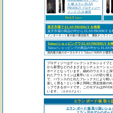
ド 板 エラン ELAN
PRODIGY プロディジー
メンズ 25-26 爆買
Ne.S.T
Yahoo!
楽天市場で ELAN PRODIGY を検索
楽天市場の商品の中から ELAN PRODIGY
インターネット最大級の通信販売、通販オンライン
Yahoo!ショッピングで ELAN PRODIGY を
Yahoo!ショッピングの商品の中から ELAN P
国内最大級のポータルサイト Yahoo! JAPAN が
プロディジーはディレクショナルシェイプと
から新雪などのさまざまなシチュエーション
ボードとなっています。細めのウエストと深
れたアウトラインは素早いエッジの切り替え
で、バランスのとれたフレックスにより軽い
楽しく滑る！という事と同時に滑走技術の向
ップできるボードです。このモデルはINVERS
います。
（カタログより）
エラン ボード/板 取
エラン ボード/板 取り扱いシ
エラン 旧モデルのボード