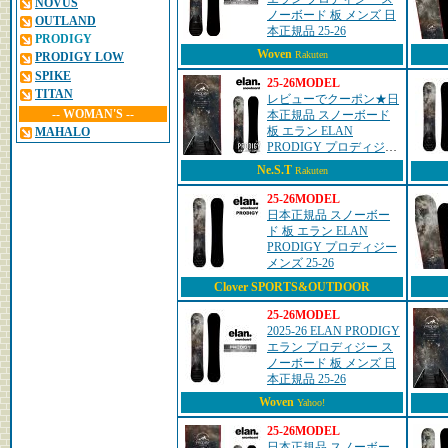
NOVUS
ノーボード 板 メンズ 日
OUTLAND
本正規品 25-26
PRODIGY
Woven
Rakuten
PRODIGY LOW
SPIKE
25-26MODEL
TITAN
レビューでクーポン★日
-- WOMAN'S --
本正規品 スノーボード
板 エラン ELAN
MAHALO
PRODIGY プロディジー
メンズ 25-26
Ne.S.T
Rakuten
25-26MODEL
日本正規品 スノーボー
ド 板 エラン ELAN
PRODIGY プロディジー
メンズ 25-26
Clover SPORTS&OUTDOOR
25-26MODEL
2025-26 ELAN PRODIGY
エラン プロディジー ス
ノーボード 板 メンズ 日
本正規品 25-26
Woven
Yahoo!
25-26MODEL
日本正規品 スノーボー