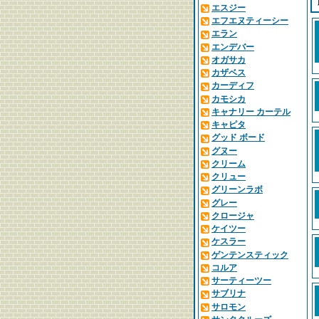
エスジー
エフエヌティーシー
エラン
エンデバー
オガサカ
カザベス
カーディフ
カモシカ
キャナリー カーテル
キャピタ
グッド ボード
グヌー
クリーム
クリュー
グリーンラボ
グレー
クロージャ
ケイツー
ケスラー
ゲンテンスティック
コルア
サーティーツー
サブリナ
サロモン