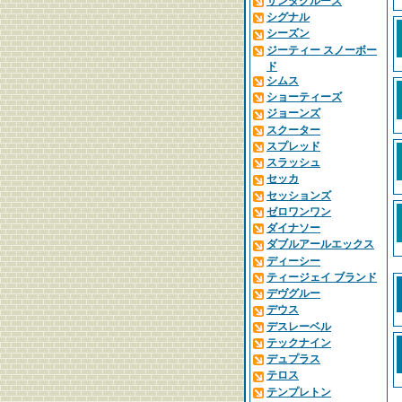
サンタクルーズ
シグナル
シーズン
ジーティー スノーボー
ド
シムス
ショーティーズ
ジョーンズ
スクーター
スプレッド
スラッシュ
セッカ
セッションズ
ゼロワンワン
ダイナソー
ダブルアールエックス
ディーシー
ティージェイ ブランド
デヴグルー
デウス
デスレーベル
テックナイン
デュプラス
テロス
テンプレトン