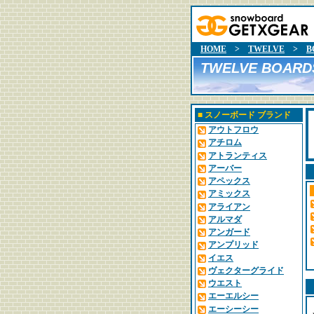
HOME
>
TWELVE
>
B
TWELVE BOARD
■
スノーボード ブランド
アウトフロウ
アチロム
アトランティス
アーバー
アペックス
アミックス
アライアン
アルマダ
アンガード
アンプリッド
イエス
ヴェクターグライド
ウエスト
エーエルシー
エーシーシー