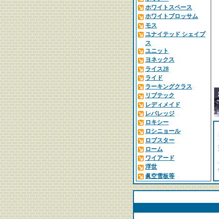
ホワイトスペース
ホワイトブロッサム
モス
ユナイテッド シェイプ
ス
ユニット
ヨネックス
ライス28
ライド
ラーキングクラス
リブテック
レディメイド
レバレッジ
ロキシー
ロシニョール
ロブスター
ローム
ワイアード
浮世
眞空雪板等