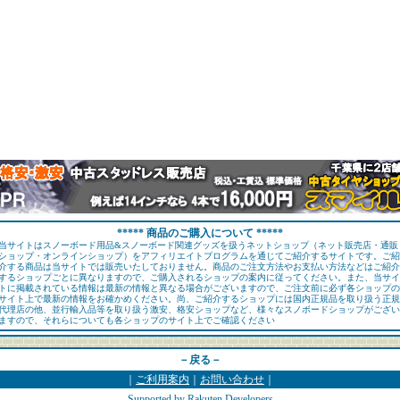
***** 商品のご購入について *****
当サイトはスノーボード用品&スノーボード関連グッズを扱うネットショップ（ネット販売店・通販
ショップ・オンラインショップ）をアフィリエイトプログラムを通じてご紹介するサイトです。ご紹
介する商品は当サイトでは販売いたしておりません。商品のご注文方法やお支払い方法などはご紹介
するショップごとに異なりますので、ご購入されるショップの案内に従ってください。また、当サイ
トに掲載されている情報は最新の情報と異なる場合がございますので、ご注文前に必ず各ショップの
サイト上で最新の情報をお確かめください。尚、ご紹介するショップには国内正規品を取り扱う正規
代理店の他、並行輸入品等を取り扱う激安、格安ショップなど、様々なスノボードショップがござい
ますので、それらについても各ショップのサイト上でご確認ください
－戻る－
｜
ご利用案内
｜
お問い合わせ
｜
Supported by Rakuten Developers