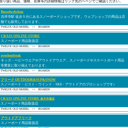
取り扱い商品、価格、在庫等の詳細情報はリンク先のページでご確認ください。
Busselwebshop
吉祥寺駅 徒歩５分にあるスノーボードショップです。ウェブショップの商品は店
舗でも販売しております。
TWELVE OLD MODEL >> BOARDS
CRASS ONLINE STORE
スノーボード用品取扱店
TWELVE OLD MODEL >> BOARDS
proshopfreak
キッズ・ベビーウエアやアウトドアウエア、スノーボードやスケートボード用品
等豊富に取り揃えております。
TWELVE OLD MODEL >> BOARDS
フリーク OUTDOOR&SUP&SNOW
スノーボード・ピスト・ウインド・SK8・アウトドアのプロショップです♪
TWELVE OLD MODEL >> BOARDS
CRASS ONLINE STORE
楽天市場店
スノーボード用品取扱店
TWELVE OLD MODEL >> BOARDS
アウトドアフリーク
スノーボード用品取扱店