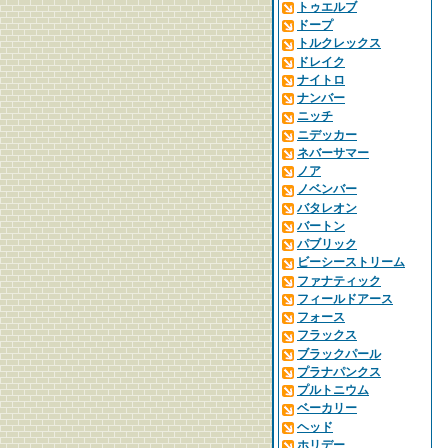
トゥエルブ
ドープ
トルクレックス
ドレイク
ナイトロ
ナンバー
ニッチ
ニデッカー
ネバーサマー
ノア
ノベンバー
バタレオン
バートン
パブリック
ビーシーストリーム
ファナティック
フィールドアース
フォース
フラックス
ブラックパール
プラナパンクス
プルトニウム
ベーカリー
ヘッド
ホリデー