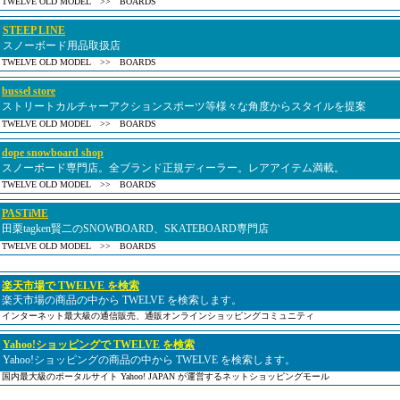
TWELVE OLD MODEL >> BOARDS
STEEP LINE
スノーボード用品取扱店
TWELVE OLD MODEL >> BOARDS
bussel store
ストリートカルチャーアクションスポーツ等様々な角度からスタイルを提案
TWELVE OLD MODEL >> BOARDS
dope snowboard shop
スノーボード専門店。全ブランド正規ディーラー。レアアイテム満載。
TWELVE OLD MODEL >> BOARDS
PASTiME
田栗tagken賢二のSNOWBOARD、SKATEBOARD専門店
TWELVE OLD MODEL >> BOARDS
楽天市場で TWELVE を検索
楽天市場の商品の中から TWELVE を検索します。
インターネット最大級の通信販売、通販オンラインショッピングコミュニティ
Yahoo!ショッピングで TWELVE を検索
Yahoo!ショッピングの商品の中から TWELVE を検索します。
国内最大級のポータルサイト Yahoo! JAPAN が運営するネットショッピングモール