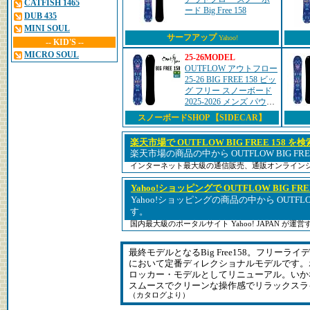
CATFISH 1465
ード Big Free 158
DUB 435
MINI SOUL
サーフアップ
Yahoo!
-- KID'S --
MICRO SOUL
25-26MODEL
OUTFLOW アウトフロー
25-26 BIG FREE 158 ビッ
グ フリー スノーボード
2025-2026 メンズ パウダ
ー
スノーボードSHOP 【SIDECAR】
楽天市場で OUTFLOW BIG FREE 158 を検
楽天市場の商品の中から OUTFLOW BIG FR
インターネット最大級の通信販売、通販オンライン
Yahoo!ショッピングで OUTFLOW BIG FRE
Yahoo!ショッピングの商品の中から OUTFLOW 
す。
国内最大級のポータルサイト Yahoo! JAPAN が
最終モデルとなるBig Free158。フリー
において定番ディレクショナルモデルです。
ロッカー・モデルとしてリニューアル。いか
スムースでクリーンな操作感でリラックスラ
（カタログより）