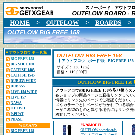
スノーボード - アウトフロ
OUTFLOW BOARD
- 
HOME
>
OUTFLOW
>
BOARDS
OUTFLOW BIG FREE 158
■
アウトフロウ
ボード/板
OUTFLOW BIG FREE 158
BIG FREE 158
【 アウトフロウ - ボード/板 - BIG FREE 158
BIG SOUL 160
(
)
サイズ： 158
cm
CATFISH 1485
価格： 119,000円
CATFISH 1545
DUB 535 WIDE
OUTFLOW BIG FREE 1
DUB 555
アウトフロウのBIG FREE 158を取り扱
LIVE 154 WIDE
各ショップの商品ページに直接リンクしてい
LIVE 157
情報はリンク先のページでご確認ください。
NAWA
ズやカラーごとにページが分かれている場合
OT FISH
ーがご希望のものと異なる場合にはリンク先
P-PHAT
移動してください。
PHASE
25-26MODEL
-- WOMAN'S --
OUTFLOW snowboards
BIG FREE 148
アウトフロー スノーボ