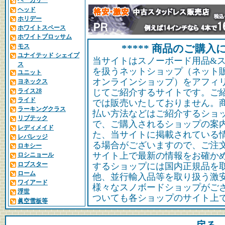
ベーカリー
ヘッド
ホリデー
ホワイトスペース
ホワイトブロッサム
モス
***** 商品のご購入に
ユナイテッド シェイプ
当サイトはスノーボード用品&
ス
を扱うネットショップ（ネット
ユニット
オンラインショップ）をアフィ
ヨネックス
ライス28
じてご紹介するサイトです。ご
ライド
では販売いたしておりません。
ラーキングクラス
払い方法などはご紹介するショ
リブテック
で、ご購入されるショップの案
レディメイド
た、当サイトに掲載されている
レバレッジ
る場合がございますので、ご注
ロキシー
サイト上で最新の情報をお確か
ロシニョール
ロブスター
するショップには国内正規品を
ローム
他、並行輸入品等を取り扱う激
ワイアード
様々なスノボードショップがご
浮世
ついても各ショップのサイト上
眞空雪板等