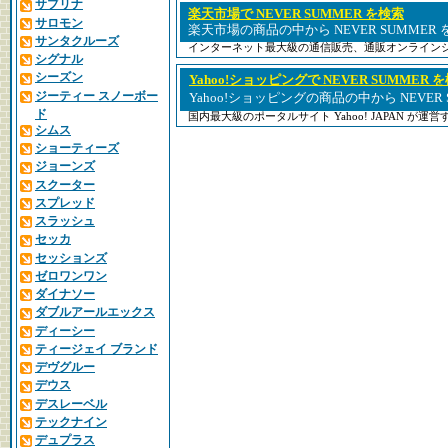
サブリナ
楽天市場で NEVER SUMMER を検索
サロモン
楽天市場の商品の中から NEVER SUMMER
サンタクルーズ
インターネット最大級の通信販売、通販オンライン
シグナル
シーズン
Yahoo!ショッピングで NEVER SUMMER 
ジーティー スノーボー
Yahoo!ショッピングの商品の中から NEVER
ド
国内最大級のポータルサイト Yahoo! JAPAN が
シムス
ショーティーズ
ジョーンズ
スクーター
スプレッド
スラッシュ
セッカ
セッションズ
ゼロワンワン
ダイナソー
ダブルアールエックス
ディーシー
ティージェイ ブランド
デヴグルー
デウス
デスレーベル
テックナイン
デュプラス