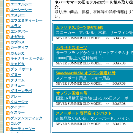
ネバーサマーの旧モデルのボード/板を取り
エーエルシー
介。
エーシーシー
取り扱い商品、価格、在庫等の詳細情報はリ
エスジー
い。
エフエヌティーシー
エラン
ムラサキスポーツ
楽天市場店
エンデバー
スニーカー、アパレル、水着、サーフィン等
オガサカ
NEVER SUMMER OLD MODEL >> BOARDS
カザベス
カーディフ
ムラサキスポーツ
サーフブランドからストリートアイテムま
カモシカ
10000円以上で送料無料！！
キャナリー カーテル
NEVER SUMMER OLD MODEL >> BOARDS
キャピタ
グッド ボード
Snowboard&Ski オフワン国道16号
グヌー
スノーボード用品 スキー用品
クリーム
NEVER SUMMER OLD MODEL >> BOARDS
クリュー
グリーンラボ
オフワン国道16号
グレー
国道16号横田基地前にある365日スノーボー
クロージャ
NEVER SUMMER OLD MODEL >> BOARDS
ケイツー
ケスラー
スノーボード 専門店 インパクト
ゲンテンスティック
正規品取り扱い店。スノーボード、バイン、
コルア
NEVER SUMMER OLD MODEL >> BOARDS
サーティーツー