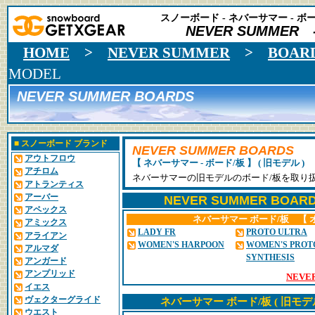
スノーボード - ネバーサマー - ボ
NEVER SUMMER -
HOME
>
NEVER SUMMER
>
BOAR
MODEL
NEVER SUMMER BOARDS
■
スノーボード ブランド
NEVER SUMMER BOARDS
アウトフロウ
【 ネバーサマー - ボード/板 】 ( 旧モデル )
アチロム
ネバーサマーの旧モデルのボード/板を取り
アトランティス
アーバー
NEVER SUMMER BOARD
アペックス
ネバーサマー ボード/板 【 
アミックス
LADY FR
PROTO ULTRA
アライアン
WOMEN'S HARPOON
WOMEN'S PROT
アルマダ
SYNTHESIS
アンガード
アンプリッド
NEVE
イエス
ヴェクターグライド
ネバーサマー ボード/板 ( 旧モデ
ウエスト