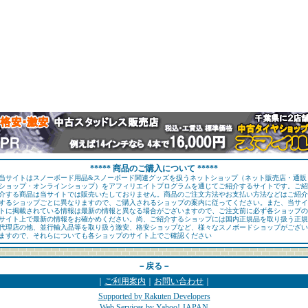
***** 商品のご購入について *****
当サイトはスノーボード用品&スノーボード関連グッズを扱うネットショップ（ネット販売店・通販
ショップ・オンラインショップ）をアフィリエイトプログラムを通じてご紹介するサイトです。ご紹
介する商品は当サイトでは販売いたしておりません。商品のご注文方法やお支払い方法などはご紹介
するショップごとに異なりますので、ご購入されるショップの案内に従ってください。また、当サイ
トに掲載されている情報は最新の情報と異なる場合がございますので、ご注文前に必ず各ショップの
サイト上で最新の情報をお確かめください。尚、ご紹介するショップには国内正規品を取り扱う正規
代理店の他、並行輸入品等を取り扱う激安、格安ショップなど、様々なスノボードショップがござい
ますので、それらについても各ショップのサイト上でご確認ください
－戻る－
｜
ご利用案内
｜
お問い合わせ
｜
Supported by Rakuten Developers
Web Services by Yahoo! JAPAN