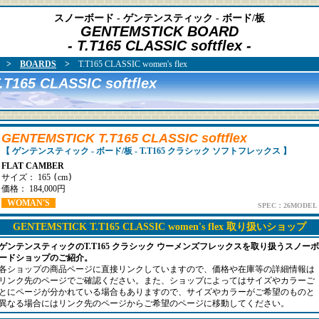
スノーボード - ゲンテンスティック - ボード/板
GENTEMSTICK BOARD
- T.T165 CLASSIC softflex -
>
BOARDS
>
T.T165 CLASSIC women's flex
T165 CLASSIC softflex
GENTEMSTICK T.T165 CLASSIC softflex
【 ゲンテンスティック - ボード/板 - T.T165 クラシック ソフトフレックス 】
FLAT CAMBER
サイズ： 165
(
cm
)
価格： 184,000円
WOMAN'S
SPEC：26MODEL
GENTEMSTICK T.T165 CLASSIC women's flex 取り扱いショップ
ゲンテンスティックのT.T165 クラシック ウーメンズフレックスを取り扱うスノーボ
ードショップのご紹介。
各ショップの商品ページに直接リンクしていますので、価格や在庫等の詳細情報は
リンク先のページでご確認ください。また、ショップによってはサイズやカラーご
とにページが分かれている場合もありますので、サイズやカラーがご希望のものと
異なる場合にはリンク先のページからご希望のページに移動してください。