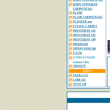
BABY STINGRAY
CHOPSTICKS
FLAIR
FLAIR CHOPSTICKS
FLOATER uni
FLYING CARPET
MANTARAY 142
MANTARAY 145
MANTARAY 149
MERMAID
SPOON FISH 146
T.T158
T.T165 CLASSIC
women's flex
TRINITY
-- KID'S --
JALKA 125
LOHI 132
TITTI 118