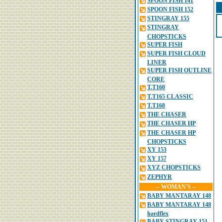
SPOON FISH 141
SPOON FISH 152
STINGRAY 155
STINGRAY
CHOPSTICKS
SUPER FISH
SUPER FISH CLOUD
LINER
SUPER FISH OUTLINE
CORE
T.T160
T.T165 CLASSIC
T.T168
THE CHASER
THE CHASER HP
THE CHASER HP
CHOPSTICKS
XY 153
XY 157
XYZ CHOPSTICKS
ZEPHYR
-- WOMAN'S --
BABY MANTARAY 148
BABY MANTARAY 148
hardflex
BABY STINGRAY 151