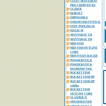
GIANT MANTARAY
PRO CHOPSTICKS
GLIDER
HORNET
IMPOSSIBLE
INDEPENDENTSTICK
INDY POOLDECK
MAGIC38
MANTARAY 154
MANTARAY 156
MID FISH
MID FISH OUTLINE
CORE
MOUNTAIN RACER
POWDERSTICK
POWDERSTICK
DIAMOND TAIL
ROCKET FISH
ROCKET FISH HP
ROCKET FISH HP
softflex
ROCKET FISH
OUTLINE CORE
SLASHER II
SPEEDMASTER