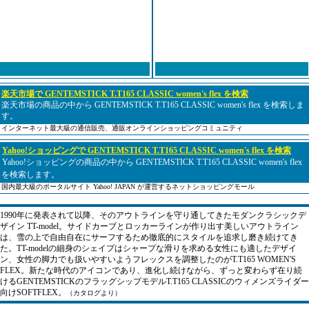
楽天市場で GENTEMSTICK T.T165 CLASSIC women's flex を検索
楽天市場の商品の中から GENTEMSTICK T.T165 CLASSIC women's flex を検索しま
す。
インターネット最大級の通信販売、通販オンラインショッピングコミュニティ
Yahoo!ショッピングで GENTEMSTICK T.T165 CLASSIC women's flex を検索
Yahoo!ショッピングの商品の中から GENTEMSTICK T.T165 CLASSIC women's flex
を検索します。
国内最大級のポータルサイト Yahoo! JAPAN が運営するネットショッピングモール
1990年に発表されて以降、そのアウトラインを守り通してきたモダンクラシックデ
ザイン TT-model。サイドカーブとロッカーラインが作り出す美しいアウトライン
は、雪の上で自由自在にサーフするため徹底的にスタイルを追求し磨き続けてき
た。TT-modelの細身のシェイプはシャープな滑りを求める女性にも適したデザイ
ン、女性の脚力でも扱いやすいようフレックスを調整したのがT.T165 WOMEN'S
FLEX。新たな時代のアイコンであり、進化し続けながら、ずっと変わらず在り続
けるGENTEMSTICKのフラッグシップモデルT.T165 CLASSICのウィメンズライダー
向けSOFTFLEX。
（カタログより）