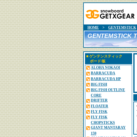
HOME
>
GENTEMSTICK
GENTEMSTICK T.
■
ゲンテンスティック
ボード/板
ALOHA NOKAOI
BARRACUDA
BARRACUDA HP
BIG FISH
BIG FISH OUTLINE
CORE
DRIFTER
FLOATER
FLY FISK
FLY FISK
CHOPSTICKS
GIANT MANTARAY
159