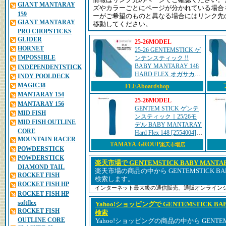
情報はリンク先のページでご確認ください。
GIANT MANTARAY
ズやカラーごとにページが分かれている場合
159
ーがご希望のものと異なる場合にはリンク先
GIANT MANTARAY
移動してください。
PRO CHOPSTICKS
GLIDER
25-26MODEL
HORNET
25-26 GENTEMSTICK ゲ
IMPOSSIBLE
ンテンスティック !!
BABY MANTARAY 148
INDEPENDENTSTICK
HARD FLEX オガサカ製
INDY POOLDECK
スノーボード ship1
MAGIC38
FLEAboardshop
MANTARAY 154
25-26MODEL
MANTARAY 156
GENTEM STICK ゲンテ
MID FISH
ンスティック｜25/26モ
MID FISH OUTLINE
デル BABY MANTARAY
CORE
Hard Flex 148 [2554004]
MOUNTAIN RACER
ベイビーマンタレイ 148
TAMAYA-GROUP
楽天市場店
POWDERSTICK
ハードフレックス...
POWDERSTICK
楽天市場で GENTEMSTICK BABY MANTARAY
DIAMOND TAIL
楽天市場の商品の中から GENTEMSTICK BABY M
ROCKET FISH
検索します。
ROCKET FISH HP
インターネット最大級の通信販売、通販オンライン
ROCKET FISH HP
softflex
Yahoo!ショッピングで GENTEMSTICK BABY 
ROCKET FISH
検索
OUTLINE CORE
Yahoo!ショッピングの商品の中から GENTEMST