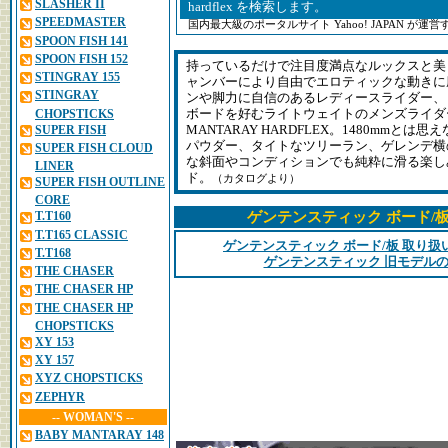
SLASHER II
hardflex を検索します。
SPEEDMASTER
国内最大級のポータルサイト Yahoo! JAPAN が
SPOON FISH 141
SPOON FISH 152
持っているだけで注目度満点なルックスと美
STINGRAY 155
ャンバーにより自由でエロティックな動きに
STINGRAY
ンや脚力に自信のあるレディースライダー、
CHOPSTICKS
ボードを好むライトウェイトのメンズライダ
SUPER FISH
MANTARAY HARDFLEX。1480mmと
パウダー、タイトなツリーラン、ゲレンデ横
SUPER FISH CLOUD
な斜面やコンディションでも純粋に滑る楽し
LINER
ド。
（カタログより）
SUPER FISH OUTLINE
CORE
ゲンテンスティック ボード/
T.T160
T.T165 CLASSIC
ゲンテンスティック ボード/板 取り
T.T168
ゲンテンスティック 旧モデルの
THE CHASER
THE CHASER HP
THE CHASER HP
CHOPSTICKS
XY 153
XY 157
XYZ CHOPSTICKS
ZEPHYR
-- WOMAN'S --
BABY MANTARAY 148