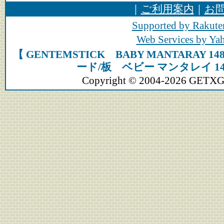
｜
ご利用案内
｜
お
Supported by Rakute
Web Services by Y
【 GENTEMSTICK BABY MANTARAY 
ード/板 ベビー マンタレイ 1
Copyright © 2004-2026 GETXGEA