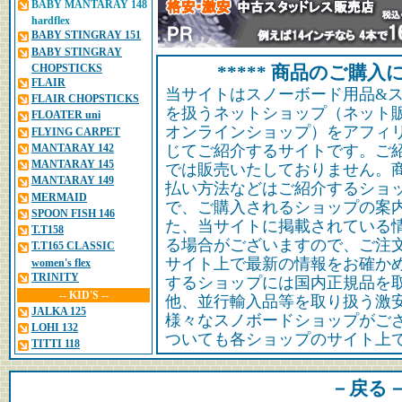
BABY MANTARAY 148
hardflex
BABY STINGRAY 151
BABY STINGRAY
CHOPSTICKS
***** 商品のご購入に
FLAIR
当サイトはスノーボード用品&
FLAIR CHOPSTICKS
を扱うネットショップ（ネット
FLOATER uni
オンラインショップ）をアフィ
FLYING CARPET
MANTARAY 142
じてご紹介するサイトです。ご
MANTARAY 145
では販売いたしておりません。
MANTARAY 149
払い方法などはご紹介するショ
MERMAID
で、ご購入されるショップの案
SPOON FISH 146
た、当サイトに掲載されている
T.T158
る場合がございますので、ご注
T.T165 CLASSIC
サイト上で最新の情報をお確か
women's flex
TRINITY
するショップには国内正規品を
-- KID'S --
他、並行輸入品等を取り扱う激
JALKA 125
様々なスノボードショップがご
LOHI 132
ついても各ショップのサイト上
TITTI 118
－戻る