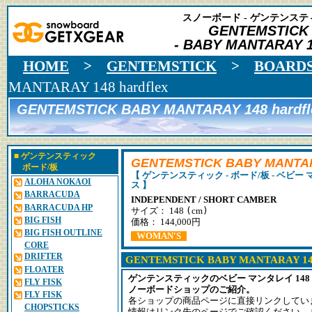
スノーボード - ゲンテンスティ
GENTEMSTICK
- BABY MANTARAY 14
HOME
>
GENTEMSTICK
>
BOARD
MANTARAY 148 hardflex
GENTEMSTICK BABY MANTARAY 148 hardfl
■
ゲンテンスティック
GENTEMSTICK BABY MANTARA
ボード/板
【 ゲンテンスティック - ボード/板 - ベビー
ALOHA NOKAOI
ス 】
BARRACUDA
INDEPENDENT / SHORT CAMBER
BARRACUDA HP
(
)
サイズ： 148
cm
BIG FISH
価格： 144,000円
BIG FISH OUTLINE
WOMAN'S
CORE
DRIFTER
GENTEMSTICK BABY MANTARAY 1
FLOATER
ゲンテンスティックのベビー マンタレイ 14
FLY FISK
ノーボードショップのご紹介。
FLY FISK
各ショップの商品ページに直接リンクしてい
CHOPSTICKS