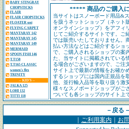
BABY STINGRAY
CHOPSTICKS
***** 商品のご購入に
FLAIR
当サイトはスノーボード用品&
FLAIR CHOPSTICKS
を扱うネットショップ（ネット
FLOATER uni
オンラインショップ）をアフィ
FLYING CARPET
MANTARAY 142
じてご紹介するサイトです。ご
MANTARAY 145
では販売いたしておりません。
MANTARAY 149
払い方法などはご紹介するショ
MERMAID
で、ご購入されるショップの案
SPOON FISH 146
た、当サイトに掲載されている
T.T158
る場合がございますので、ご注
T.T165 CLASSIC
サイト上で最新の情報をお確か
women's flex
TRINITY
するショップには国内正規品を
-- KID'S --
他、並行輸入品等を取り扱う激
JALKA 125
様々なスノボードショップがご
LOHI 132
ついても各ショップのサイト上
TITTI 118
－戻る
｜
ご利用案内
｜
お