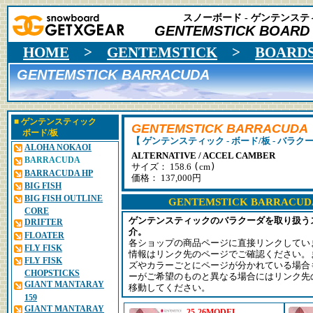
スノーボード - ゲンテンスティ
GENTEMSTICK BOARD
HOME
>
GENTEMSTICK
>
BOARD
GENTEMSTICK BARRACUDA
■
ゲンテンスティック
GENTEMSTICK BARRACUDA
ボード/板
【 ゲンテンスティック - ボード/板 - バラクー
ALOHA NOKAOI
ALTERNATIVE / ACCEL CAMBER
BARRACUDA
(
)
サイズ： 158.6
cm
BARRACUDA HP
価格： 137,000円
BIG FISH
BIG FISH OUTLINE
GENTEMSTICK BARRAC
CORE
ゲンテンスティックのバラクーダを取り扱う
DRIFTER
介。
FLOATER
各ショップの商品ページに直接リンクしてい
FLY FISK
情報はリンク先のページでご確認ください。
FLY FISK
ズやカラーごとにページが分かれている場合
CHOPSTICKS
ーがご希望のものと異なる場合にはリンク先
GIANT MANTARAY
移動してください。
159
GIANT MANTARAY
25-26MODEL