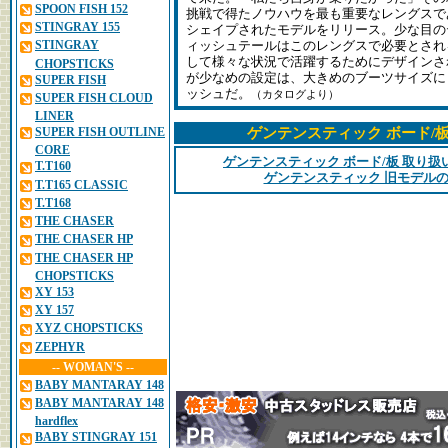
SPOON FISH 152
挑戦で得たノウハウを最も重要なレングスであ
STINGRAY 155
シェイプされたモデルをリリース。少な目の
STINGRAY
ィッシュテールはこのレングスで必要とされ
して様々な状況で活躍するためにデザインさ
CHOPSTICKS
が少なめの設定は、大きめのブーツサイズに
SUPER FISH
ッシュだ。
（カタログより）
SUPER FISH CLOUD
LINER
SUPER FISH OUTLINE
ゲンテンスティック ボード/
CORE
ゲンテンスティック ボード/板 取り
T.T160
ゲンテンスティック 旧モデルの
T.T165 CLASSIC
T.T168
THE CHASER
THE CHASER HP
THE CHASER HP
CHOPSTICKS
XY 153
XY 157
XYZ CHOPSTICKS
ZEPHYR
-- WOMAN'S --
BABY MANTARAY 148
BABY MANTARAY 148
hardflex
BABY STINGRAY 151