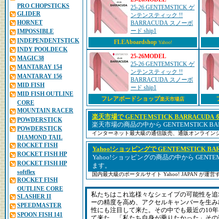
PRO CHOPSTICKS
25-26 GENTEMSTICK ゲ
GLIDER
ンテンスティック !!
HORNET
BARRACUDA スノーボ
ード ship1
IMPOSSIBLE
INDEPENDENTSTICK
FLEAboardshop
Yahoo!
INDY POOLDECK
25-26MODEL
MAGIC38
25-26 GENTEMSTICK ゲ
MANTARAY 154
ンテンスティック !!
MANTARAY 156
BARRACUDA スノーボ
MID FISH
ード ship1
MID FISH OUTLINE
フレアボードショップ
楽天市場店
CORE
MOUNTAIN RACER
楽天市場で GENTEMSTICK BARRACUDA
POWDERSTICK
楽天市場の商品の中から GENTEMSTICK B
POWDERSTICK
インターネット最大級の通信販売、通販オンライン
DIAMOND TAIL
ROCKET FISH
Yahoo!ショッピングで GENTEMSTICK BA
ROCKET FISH HP
Yahoo!ショッピングの商品の中から GENTEMS
ROCKET FISH HP
ます。
softflex
国内最大級のポータルサイト Yahoo! JAPAN が
ROCKET FISH
OUTLINE CORE
私たちはこれ迄様々なシェイプの可能性を追
SLASHER II
ーの精度を高め、アクセルキャンバーを生み
SPEEDMASTER
性にも注目して来た。その中でも最近の10
SPOON FISH 141
て来た。「私たち自身が乗りたかった」その