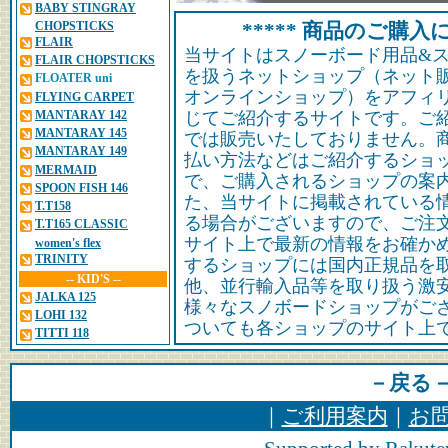
BABY STINGRAY
CHOPSTICKS
***** 商品のご購入に
FLAIR
当サイトはスノーボード用品&
FLAIR CHOPSTICKS
を扱うネットショップ（ネット
FLOATER uni
オンラインショップ）をアフィ
FLYING CARPET
MANTARAY 142
じてご紹介するサイトです。ご
MANTARAY 145
では販売いたしておりません。
MANTARAY 149
払い方法などはご紹介するショ
MERMAID
で、ご購入されるショップの案
SPOON FISH 146
た、当サイトに掲載されている
T.T158
る場合がございますので、ご注
T.T165 CLASSIC
サイト上で最新の情報をお確か
women's flex
TRINITY
するショップには国内正規品を
-- KID'S --
他、並行輸入品等を取り扱う激
JALKA 125
様々なスノボードショップがご
LOHI 132
ついても各ショップのサイト上
TITTI 118
－戻る
｜
ご利用案内
｜
お