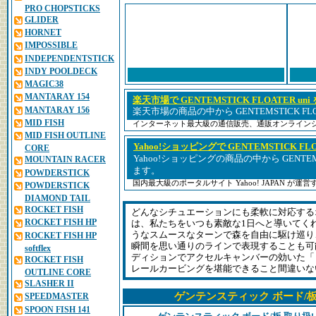
PRO CHOPSTICKS
GLIDER
HORNET
IMPOSSIBLE
INDEPENDENTSTICK
INDY POOLDECK
MAGIC38
MANTARAY 154
楽天市場で GENTEMSTICK FLOATER uni
MANTARAY 156
楽天市場の商品の中から GENTEMSTICK FLO
MID FISH
インターネット最大級の通信販売、通販オンライン
MID FISH OUTLINE
Yahoo!ショッピングで GENTEMSTICK FLO
CORE
Yahoo!ショッピングの商品の中から GENTEMST
MOUNTAIN RACER
ます。
POWDERSTICK
国内最大級のポータルサイト Yahoo! JAPAN が
POWDERSTICK
DIAMOND TAIL
ROCKET FISH
どんなシチュエーションにも柔軟に対応するオール
ROCKET FISH HP
は、私たちをいつも素敵な1日へと導いてく
うなスムースなターンで森を自由に駆け巡り、“
ROCKET FISH HP
瞬間を思い通りのラインで表現することも可
softflex
ディションでアクセルキャンバーの効いた「
ROCKET FISH
レールカービングを堪能できること間違いな
OUTLINE CORE
SLASHER II
ゲンテンスティック ボード/
SPEEDMASTER
SPOON FISH 141