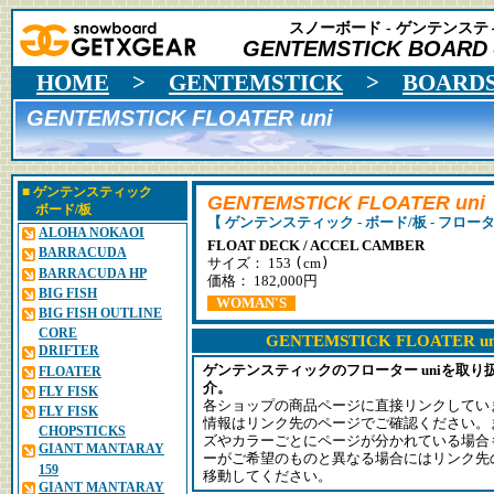
スノーボード - ゲンテンスティ
GENTEMSTICK BOARD
HOME
>
GENTEMSTICK
>
BOARD
GENTEMSTICK FLOATER uni
■
ゲンテンスティック
GENTEMSTICK FLOATER uni
ボード/板
【 ゲンテンスティック - ボード/板 - フローター
ALOHA NOKAOI
FLOAT DECK / ACCEL CAMBER
BARRACUDA
(
)
サイズ： 153
cm
BARRACUDA HP
価格： 182,000円
BIG FISH
WOMAN'S
BIG FISH OUTLINE
CORE
GENTEMSTICK FLOATER
DRIFTER
ゲンテンスティックのフローター uniを取
FLOATER
介。
FLY FISK
各ショップの商品ページに直接リンクしてい
FLY FISK
情報はリンク先のページでご確認ください。
CHOPSTICKS
ズやカラーごとにページが分かれている場合
GIANT MANTARAY
ーがご希望のものと異なる場合にはリンク先
159
移動してください。
GIANT MANTARAY