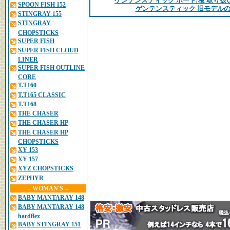
ゲンテンスティック ボード/板 取り
SPOON FISH 152
ゲンテンスティック 旧モデルの
STINGRAY 155
STINGRAY
CHOPSTICKS
SUPER FISH
SUPER FISH CLOUD
LINER
SUPER FISH OUTLINE
CORE
T.T160
T.T165 CLASSIC
T.T168
THE CHASER
THE CHASER HP
THE CHASER HP
CHOPSTICKS
XY 153
XY 157
XYZ CHOPSTICKS
ZEPHYR
-- WOMAN'S --
BABY MANTARAY 148
BABY MANTARAY 148
hardflex
BABY STINGRAY 151