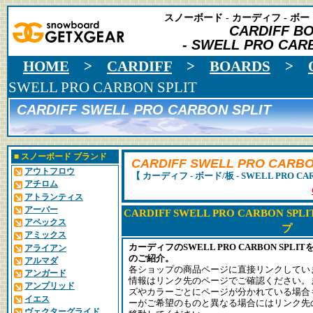
スノーボード - カーディフ - ボー
CARDIFF B
- SWELL PRO CARB
HOME
>
CARDIFF
>
BOARDS
>
SWELL PRO CARBON SPLIT
CARDIFF SWELL PRO CARBON SPLIT
■
スノーボード ブランド
CARDIFF SWELL PRO CARBO
アウトフロウ
【 カーディフ - ボード/板 - SWELL PRO CAR
アチロム
アトランティス
アーバー
CARDIFF SWELL PRO CARBON SP
アペックス
プ
アミックス
カーディフのSWELL PRO CARBON SP
アライアン
のご紹介。
アルマダ
各ショップの商品ページに直接リンクしてい
アンガード
情報はリンク先のページでご確認ください。
アンプリッド
ズやカラーごとにページが分かれている場合
イエス
ーがご希望のものと異なる場合にはリンク先
ヴェクターグライド