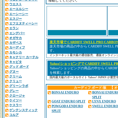
移動してください。
ウエスト
エーエルシー
エーシーシー
エスジー
エフエヌティーシー
エラン
エンデバー
オガサカ
楽天市場で CARDIFF SWELL PRO CARBON
カザベス
楽天市場の商品の中から CARDIFF SWELL PR
カーディフ
す。
カモシカ
インターネット最大級の通信販売、通販オンライン
キャナリー カーテル
キャピタ
Yahoo!ショッピングで CARDIFF SWELL PR
グッド ボード
Yahoo!ショッピングの商品の中から CARDIFF S
グヌー
を検索します。
クリーム
国内最大級のポータルサイト Yahoo! JAPAN が
クリュー
グリーンラボ
カーディフ ボード/板 【 
グレー
BONSAI ENDURO
BONSAI ENDUR
クロージャ
SPLIT
ケイツー
GOAT ENDURO SPLIT
LYNX ENDURO
ケスラー
POWGODA ENDURO
SWELL ENDURO
ゲンテンスティック
SPLIT
コルア