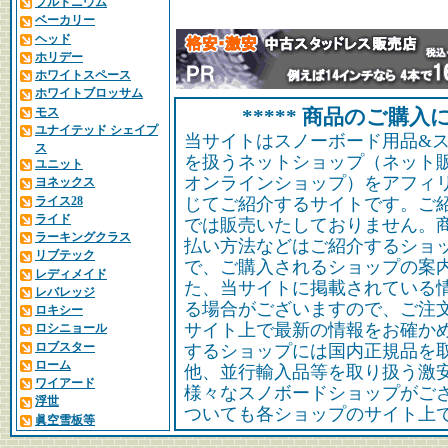
プルトニウム
ベーカリー
ヘッド
ホリデー
ホワイトスペース
ホワイトブロッサム
モス
***** 商品のご購入に
ユナイテッド シェイプ
当サイトはスノーボード用品&
ス
を扱うネットショップ（ネット
ユニット
オンラインショップ）をアフィ
ヨネックス
ライス28
じてご紹介するサイトです。ご
ライド
では販売いたしておりません。
ラーキングクラス
払い方法などはご紹介するショ
リブテック
で、ご購入されるショップの案
レディメイド
た、当サイトに掲載されている
レバレッジ
る場合がございますので、ご注
ロキシー
サイト上で最新の情報をお確か
ロシニョール
ロブスター
するショップには国内正規品を
ローム
他、並行輸入品等を取り扱う激
ワイアード
様々なスノボードショップがご
浮世
ついても各ショップのサイト上
眞空雪板等