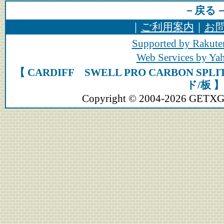
－戻る
｜
ご利用案内
｜
お
Supported by Rakute
Web Services by Y
【 CARDIFF SWELL PRO CARBON SP
ド/板 】
Copyright © 2004-2026 GETXGEA