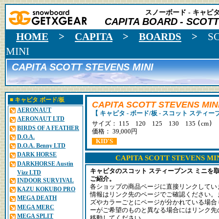
スノーボード - キャピタ 
CAPITA BOARD
- SCOTT
HOME
>
CAPITA
>
BOARDS
>
S
MINI
CAPITA SCOTT STEVENS MINI
■
キャピタ
ボード/板
CAPITA SCOTT STEVENS MIN
AERONAUT
【 キャピタ - ボード/板 - スコット スティー
AERONAUT LTD
(
)
サイズ： 115 120 125 130 135
cm
BIRDS OF A FEATHER
価格： 39,000円
D.O.A.
KID'S
D.O.A. Benny LTD
DARK HORSE
CAPITA SCOTT STEVENS
DARKHORSE Austin
キャピタのスコット スティーブンス ミニを
Vizz LTD
ご紹介。
INDOOR SURVIVAL
各ショップの商品ページに直接リンクしてい
KAZU KOKUBO PRO
情報はリンク先のページでご確認ください。
MEGA DEATH
ズやカラーごとにページが分かれている場合
MEGA MERC
ーがご希望のものと異なる場合にはリンク先
MEGA SPLIT
移動してください。