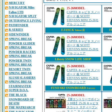
MERCURY
NAVIGATOR Miles
25-26MODEL
Fallon LTD
CAPITA キャピタ スノー
NAVIGATOR SPLIT
ボード 板 SCOTT
STEVENS MINI 25-26モ
OUTERSPACE LIVING
デル ジュニア
PATHFINDER
R-SERIES
F.JANCK
F
Yahoo!店
SIDEWINDER
25-26MODEL
SPRING BREAK
CAPITA キャピタ スノー
POWDER GLIDER
ボード 板 SCOTT
SPRING BREAK
STEVENS MINI 25-26モ
POWDER RACERS
デル ジュニア
SPRING BREAK
Liberty SNOW LIFE SHOP
POWDER TWIN
SPRING BREAK
25-26MODEL
RESORT TWIN
CAPITA キャピタ スノー
SPRING BREAK
ボード 板 SCOTT
SLUSH SLASHERS
STEVENS MINI 25-26モ
SPRING BREAK
デル ジュニア
STAIRMASTER
FUSO SKI SNOWBOARD
Rakuten
SUPER D.O.A.
THE BLACK
25-26MODEL
【要エントリーでポイン
SNOWBOARD OF
ト10倍】25-26 キャピタ
DEATH
スコット スティーブン
THE MATRIARCH
ス ミニ スノーボード 板