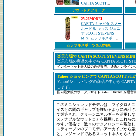
CAPITA SCOTT
STEVENS MINIフリーラ
アウトドアフリーク
ン パーク オールラウン
ド
25-26MODEL
CAPITA キャピタ スノー
ボード 板 キッズ ジュニ
ア SCOTT STEVENS
MINI ムラサキスポーツ
25-26モデル MM F27
ムラサキスポーツ
楽天市場店
楽天市場で CAPITA SCOTT STEVENS MIN
楽天市場の商品の中から CAPITA SCOTT ST
インターネット最大級の通信販売、通販オンライン
Yahoo!ショッピングで CAPITA SCOTT STE
Yahoo!ショッピングの商品の中から CAPITA SC
します。
国内最大級のポータルサイト Yahoo! JAPAN が
このミニシュレッドモデルは、マイクロミニ
イズとの間のギャップを埋めるように設計さ
で製造され、クリーンエネルギーを活用しな
ステナブルなウッドコアを採用したこれらの
やすい価格で、数々のテクノロジーを駆使し
スティーブンのプロモデルアーカイブから厳
と、レジェンドであるスコット本人からのイ