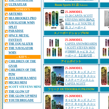
THE NAVIGATOR
CAPITA SCOTT
ULTRAFEAR
Boom Sports EC店
Rakuten
STEVENS MINI ユース
-- WOMAN'S --
キッズ スノボ 20...
25-26MODEL
ARTEMIS
25-26 CAPiTA SCOTT
MIA BROOKES PRO
STEVENS MINI 国内正
NAVIGATOR WMN
規品 キッズ YOUTH 子
SPLIT
供 スノーボード
PARADISE
スノーボードショップWM
SPACE METAL
FANTASY
25-26MODEL
THE EQUALIZER
CAPITA SNOWBOARDS
[ SCOTT STEVEN MINI
THE NAVIGATOR
@39000] キャピタ スノ
WMN
ーボード 【正規代理店
-- KID'S --
商品】【送料無料】
アイムポイント
CHILDREN OF THE
GNAR
25-26MODEL
CHILDREN OF THE
キャピタ キッズ スノー
POW
ボード キャピタ スコッ
JESS KIMURA MINI
トスティーブンスミニ
MICRO MINI
CAPITA SCOTT
SCOTT STEVENS MINI
STEVENS MINIフリーラ
フリーク OUTDOOR&SUP&SNOW
THE GLOW UP
ン パーク オールラウン
ド
THE GLOW UP MINI
25-26MODEL
キャピタ キッズ スノー
YOUTH BRIGADE
ボード キャピタ スコッ
トスティーブンスミニ