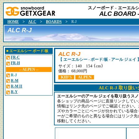
スノーボード - エーエルシ
ALC BOARD
HOME
>
ALC
>
BOARDS
>
R-J
ALC R-J
■
エーエルシー
ボード/板
ALC R-J
FR-C
【 エーエルシー - ボード/板 - アール ジェイ 
FR-H
(
)
サイズ： 140 154
cm
-- ALPEN --
価格： 68,000円
R-J
KID'S
ALPEN
R-M
R-M II
ALC R-J 取り扱
R-Y
エーエルシーのアール ジェイを取り扱うス
各ショップの商品ページに直接リンクしてい
情報はリンク先のページでご確認ください。
ズやカラーごとにページが分かれている場合
ーがご希望のものと異なる場合にはリンク先
移動してください。