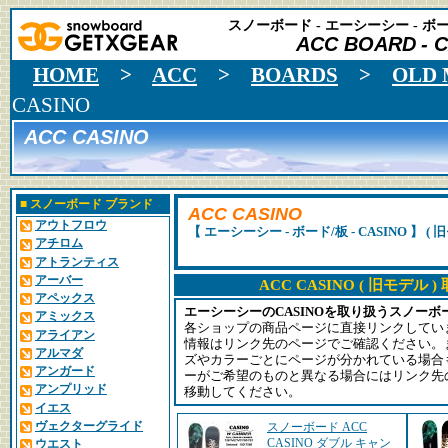
スノーボード - エーシーシー - ボ
ACC BOARD
- 
HOME
>
ACC
>
BOARDS
>
OLD
CASINO
ACC CASINO
■
スノーボード ブランド
ACC CASINO
アウトフロウ
【 エーシーシー - ボード/板 - CASINO 】 ( 
アチロム
アトランティス
アーバー
ACC CASINO ( 旧モデル
アペックス
エーシーシーのCASINOを取り扱うスノー
アミックス
各ショップの商品ページに直接リンクしてい
アライアン
情報はリンク先のページでご確認ください。
アルマダ
ズやカラーごとにページが分かれている場合
アンガード
ーがご希望のものと異なる場合にはリンク先
アンプリッド
移動してください。
イエス
ヴェクターグライド
スノーボード ACC
CASINO ダブル キャン
ウエスト