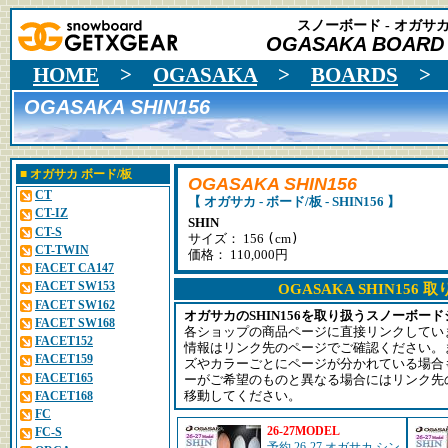
スノーボード - オガサカ 
OGASAKA BOARD
HOME
>
OGASAKA
>
BOARDS
OGASAKA SHIN156
■
オガサカ
ボード/板
OGASAKA SHIN156
CT
【 オガサカ - ボード/板 - SHIN156 】
CT-IZ
SHIN
CT-S
(
)
サイズ： 156
cm
CT-TWIN
価格： 110,000円
FACET CA147
FACET SW153
OGASAKA SHIN156
FACET SW162
オガサカのSHIN156を取り扱うスノーボー
FACET SW168
各ショップの商品ページに直接リンクしてい
FACET152
情報はリンク先のページでご確認ください。
FACET159
ズやカラーごとにページが分かれている場合
FACET165
ーがご希望のものと異なる場合にはリンク先
FACET168
移動してください。
FC
26-27MODEL
FC-S
予約 26-27 オガサカ シン