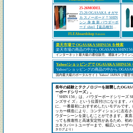
25-26MODEL
25-26 OGASAKA オガサ
カ スノーボード !! SHIN
シン 身 進 新 パウダーボ
ード ship1【返品種別
OUTLET】
FLEAboardshop
Rakuten
楽天市場で OGASAKA SHIN156 を検索
楽天市場の商品の中から OGASAKA SHIN1
インターネット最大級の通信販売、通販オンライン
Yahoo!ショッピングで OGASAKA SHIN156
Yahoo!ショッピングの商品の中から OGASAK
国内最大級のポータルサイト Yahoo! JAPAN が
長年の経験とテクノロジーを踏襲したOGASAKA
ーボードシリーズ」。
「SHIN 156」は、パウダーボードシリーズ 
ンズサイ ズ」という位置付けになります。
に、一番最初におすすめしたいモデルです。
ッカー構造により、コンディションに左右さ
ウダーシーンを楽しむことができます。素直
っても推進性と高速安定性があるため、初め
エキスパートユーザーまで、幅広いユーザー
タログより）