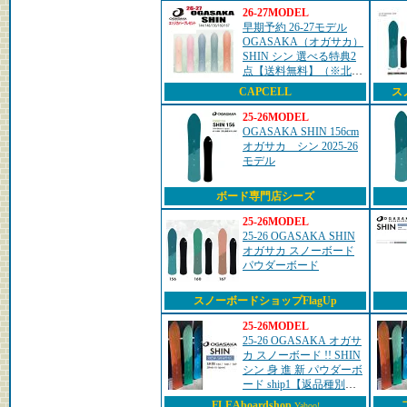
予定 ship...
26-27MODEL
早期予約 26-27モデル
OGASAKA（オガサカ）
SHIN シン 選べる特典2
点【送料無料】（※北海
道/沖縄/離島は送料別）
CAPCELL
ス
25-26MODEL
OGASAKA SHIN 156cm
オガサカ シン 2025-26
モデル
ボード専門店シーズ
25-26MODEL
25-26 OGASAKA SHIN
オガサカ スノーボード
パウダーボード
スノーボードショップFlagUp
25-26MODEL
25-26 OGASAKA オガサ
カ スノーボード !! SHIN
シン 身 進 新 パウダーボ
ード ship1【返品種別
OUTLET】
FLEAboardshop
Yahoo!