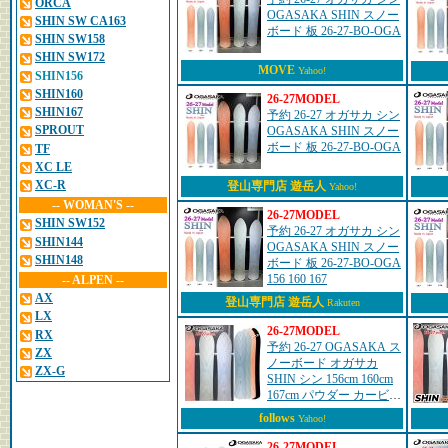
ORCA
OGASAKA SHIN スノー
SHIN SW CA163
ボード 板 26-27-BO-OGA
SHIN SW158
SHIN SW172
MOVE
Yahoo!
SHIN156
SHIN160
26-27MODEL
SHIN167
予約 26-27 オガサカ シン
SPROUT
OGASAKA SHIN スノー
ボード 板 26-27-BO-OGA
TF
XC LE
XC-R
登山専門店 遊岳人
Yahoo!
-- WOMAN'S --
26-27MODEL
SHIN SW152
予約 26-27 オガサカ シン
SHIN144
OGASAKA SHIN スノー
SHIN148
ボード 板 26-27-BO-OGA
156 160 167
-- ALPEN --
AX
登山専門店 遊岳人
Rakuten
LX
26-27MODEL
RX
予約 26-27 OGASAKA ス
ZX
ノーボード オガサカ
ZX-G
SHIN シン 156cm 160cm
167cm パウダー カービン
グ オールラウンド スノ
follows
Yahoo!
ボ 板 2026 2027 日本正規
品 爆買
26-27MODEL