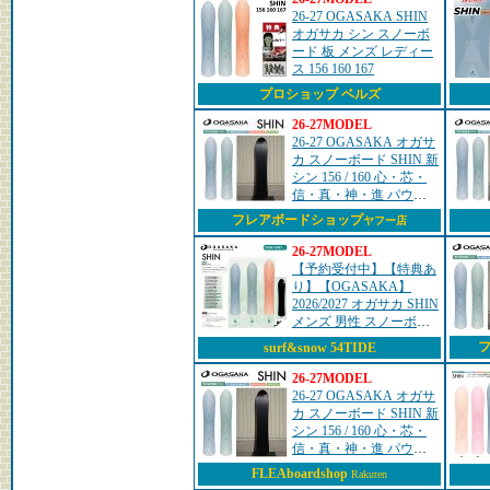
26-27 OGASAKA SHIN
オガサカ シン スノーボ
ード 板 メンズ レディー
ス 156 160 167
プロショップ ベルズ
26-27MODEL
26-27 OGASAKA オガサ
カ スノーボード SHIN 新
シン 156 / 160 心・芯・
信・真・神・進 パウダ
ーボード オールラウン
フレアボードショップ
ヤフー店
ド 予約販売品 11月入荷
予定 ship1
26-27MODEL
【予約受付中】【特典あ
り】【OGASAKA】
2026/2027 オガサカ SHIN
メンズ 男性 スノーボー
ド 板 パウダー オールマ
surf&snow 54TIDE
ウンテン
156/160/167【正規品】
26-27MODEL
26-27 OGASAKA オガサ
カ スノーボード SHIN 新
シン 156 / 160 心・芯・
信・真・神・進 パウダ
ーボード オールラウン
FLEAboardshop
Rakuten
ド 予約販売品 11月入荷