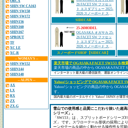
ORCA
26 FACET SW ファセッ
SHIN SW CA163
ト エスダブリュー 2025-
SHIN SW158
2026 スノーボード スプ
SHIN SW172
リットボード
SIDECAR
SHIN156
SHIN160
25-26MODEL
SHIN167
OGASAKA オガサカ 25-
26 FACET SW ファセッ
SPROUT
ト エスダブリュー 2025-
TF
2026 スノーボード スプ
XC LE
リットボード メンズ
XC-R
スノーボードSHOP 【SIDECAR】
-- WOMAN'S --
楽天市場で OGASAKA FACET SW153 を検
SHIN SW152
楽天市場の商品の中から OGASAKA FACET 
SHIN144
インターネット最大級の通信販売、通販オンライン
SHIN148
-- ALPEN --
Yahoo!ショッピングで OGASAKA FACET S
AX
Yahoo!ショッピングの商品の中から OGASAKA
LX
す。
RX
国内最大級のポータルサイト Yahoo! JAPAN が
ZX
ZX-G
雪山での使用感と品質にこだわり抜いた超高
シリーズ」。
「SW153」は 、スプリットボードシリーズ
ズ」 です。スワローテール形状の採用によ
ーンやテールを細かく動かせる操作性を可能