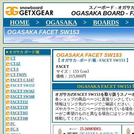
スノーボード - オガサカ 
OGASAKA BOARD
- 
HOME
>
OGASAKA
>
BOARDS
OGASAKA FACET SW153
■
オガサカ
ボード/板
OGASAKA FACET SW153
CT
【 オガサカ - ボード/板 - FACET SW153 】
CT-IZ
FACET
CT-S
(
)
サイズ： 153
cm
CT-TWIN
価格： 215,000円
FACET CA147
FACET SW153
OGASAKA FACET SW1
FACET SW162
オガサカのFACET SW153を取り扱うスノ
FACET SW168
各ショップの商品ページに直接リンクしてい
FACET152
情報はリンク先のページでご確認ください。
FACET159
ズやカラーごとにページが分かれている場合
FACET165
ーがご希望のものと異なる場合にはリンク先
FACET168
移動してください。
FC
25-26MODEL
FC-S
OGASAKA オガサカ 25-