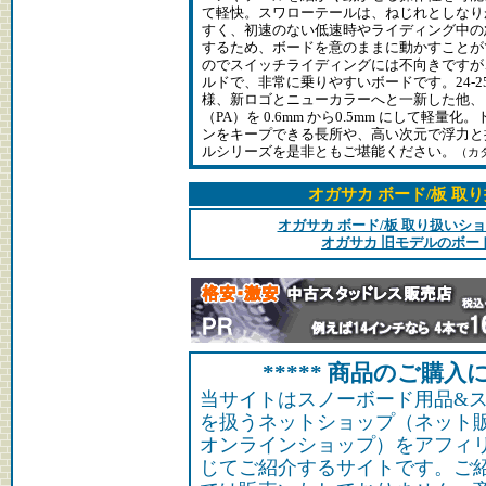
て軽快。スワローテールは、ねじれとしなり
すく、初速のない低速時やライディング中の
するため、ボードを意のままに動かすことが
のでスイッチライディングには不向きですが
ルドで、非常に乗りやすいボードです。24-2
様、新ロゴとニューカラーへと一新した他、
（PA）を 0.6mm から0.5mm にして軽
ンをキープできる長所や、高い次元で浮力と
ルシリーズを是非ともご堪能ください。
（カ
オガサカ ボード/板 取
オガサカ ボード/板 取り扱いシ
オガサカ 旧モデルのボー
***** 商品のご購入に
当サイトはスノーボード用品&
を扱うネットショップ（ネット
オンラインショップ）をアフィ
じてご紹介するサイトです。ご