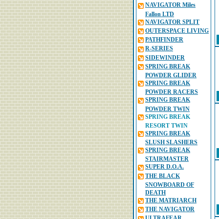
NAVIGATOR Miles
Fallon LTD
NAVIGATOR SPLIT
OUTERSPACE LIVING
PATHFINDER
R-SERIES
SIDEWINDER
SPRING BREAK
POWDER GLIDER
SPRING BREAK
POWDER RACERS
SPRING BREAK
POWDER TWIN
SPRING BREAK
RESORT TWIN
SPRING BREAK
SLUSH SLASHERS
SPRING BREAK
STAIRMASTER
SUPER D.O.A.
THE BLACK
SNOWBOARD OF
DEATH
THE MATRIARCH
THE NAVIGATOR
ULTRAFEAR