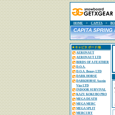
HOME
>
CAPITA
>
BO
CAPITA SPRING
■
キャピタ
ボード/板
AERONAUT
AERONAUT LTD
BIRDS OF A FEATHER
D.O.A.
D.O.A. Benny LTD
DARK HORSE
DARKHORSE Austin
Vizz LTD
INDOOR SURVIVAL
KAZU KOKUBO PRO
MEGA DEATH
MEGA MERC
MEGA SPLIT
MERCURY