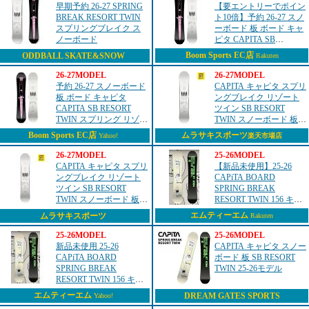
早期予約 26-27 SPRING
【要エントリーでポイン
BREAK RESORT TWIN
ト10倍】予約 26-27 スノ
スプリングブレイク ス
ーボード 板 ボード キャ
ノーボード
ピタ CAPITA SB
RESORT TWIN スプリン
Boom Sports EC店
ODDBALL SKATE&SNOW
Rakuten
グ リゾート ツイン
21070401-MSC...
26-27MODEL
26-27MODEL
予約 26-27 スノーボード
CAPITA キャピタ スプリ
板 ボード キャピタ
ングブレイク リゾート
CAPITA SB RESORT
ツイン SB RESORT
TWIN スプリング リゾー
TWIN スノーボード 板
ト ツイン 21070401-MSC
メンズ 26-27 早期購入
Boom Sports EC店
ムラサキスポーツ
Yahoo!
楽天市場店
日本正規品
MM A23
26-27MODEL
25-26MODEL
CAPITA キャピタ スプリ
【新品未使用】25-26
ングブレイク リゾート
CAPiTA BOARD
ツイン SB RESORT
SPRING BREAK
TWIN スノーボード 板
RESORT TWIN 156 キャ
メンズ 26-27 早期購入
ピタ 土日祝発送OK
エムティーエム
ムラサキスポーツ
Rakuten
MM A23
25-26MODEL
25-26MODEL
新品未使用 25-26
CAPITA キャピタ スノー
CAPiTA BOARD
ボード 板 SB RESORT
SPRING BREAK
TWIN 25-26モデル
RESORT TWIN 156 キャ
ピタ あすつく 土日祝発
エムティーエム
DREAM GATES SPORTS
Yahoo!
送