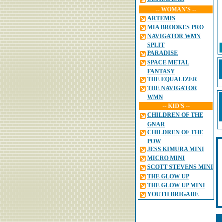
-- WOMAN'S --
ARTEMIS
MIA BROOKES PRO
NAVIGATOR WMN
SPLIT
PARADISE
SPACE METAL
FANTASY
THE EQUALIZER
THE NAVIGATOR
WMN
-- KID'S --
CHILDREN OF THE
GNAR
CHILDREN OF THE
POW
JESS KIMURA MINI
MICRO MINI
SCOTT STEVENS MINI
THE GLOW UP
THE GLOW UP MINI
YOUTH BRIGADE