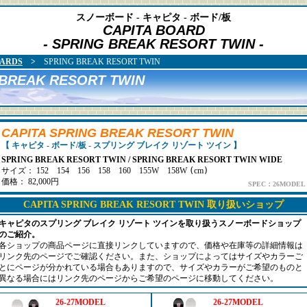
スノーボード - キャピタ - ボード/板
CAPITA BOARD
- SPRING BREAK RESORT TWIN -
ARDS
>
SPRING BREAK RESORT TWIN
 BREAK RESORT TWIN
CAPITA SPRING BREAK RESORT TWIN
【 キャピタ - ボード/板 - スプリング ブレイク リゾート ツイン 】
SPRING BREAK RESORT TWIN / SPRING BREAK RESORT TWIN WIDE
サイズ： 152 154 156 158 160 155W 158W
(
cm
)
価格： 82,000円
SPEC：26MODEL
CAPITA SPRING BREAK RESORT TWIN 取り扱いショップ
キャピタのスプリング ブレイク リゾート ツインを取り扱うスノーボードショップ
のご紹介。
各ショップの商品ページに直接リンクしていますので、価格や在庫等の詳細情報は
リンク先のページでご確認ください。また、ショップによってはサイズやカラーご
とにページが分かれている場合もありますので、サイズやカラーがご希望のものと
異なる場合にはリンク先のページからご希望のページに移動してください。
26-27MODEL
26-27MODEL