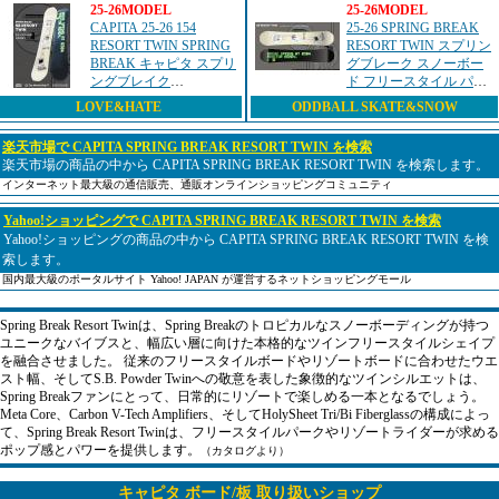
25-26MODEL
25-26MODEL
CAPITA 25-26 154
25-26 SPRING BREAK
RESORT TWIN SPRING
RESORT TWIN スプリン
BREAK キャピタ スプリ
グブレーク スノーボー
ングブレイク
ド フリースタイル パー
SNOWBOARD スノーボ
ク
LOVE&HATE
ODDBALL SKATE&SNOW
ード スノボ 2026
楽天市場で CAPITA SPRING BREAK RESORT TWIN を検索
楽天市場の商品の中から CAPITA SPRING BREAK RESORT TWIN を検索します。
インターネット最大級の通信販売、通販オンラインショッピングコミュニティ
Yahoo!ショッピングで CAPITA SPRING BREAK RESORT TWIN を検索
Yahoo!ショッピングの商品の中から CAPITA SPRING BREAK RESORT TWIN を検
索します。
国内最大級のポータルサイト Yahoo! JAPAN が運営するネットショッピングモール
Spring Break Resort Twinは、Spring Breakのトロピカルなスノーボーディングが持つ
ユニークなバイブスと、幅広い層に向けた本格的なツインフリースタイルシェイプ
を融合させました。 従来のフリースタイルボードやリゾートボードに合わせたウエ
スト幅、そしてS.B. Powder Twinへの敬意を表した象徴的なツインシルエットは、
Spring Breakファンにとって、日常的にリゾートで楽しめる一本となるでしょう。
Meta Core、Carbon V-Tech Amplifiers、そしてHolySheet Tri/Bi Fiberglassの構成によっ
て、Spring Break Resort Twinは、フリースタイルパークやリゾートライダーが求める
ポップ感とパワーを提供します。
（カタログより）
キャピタ ボード/板 取り扱いショップ