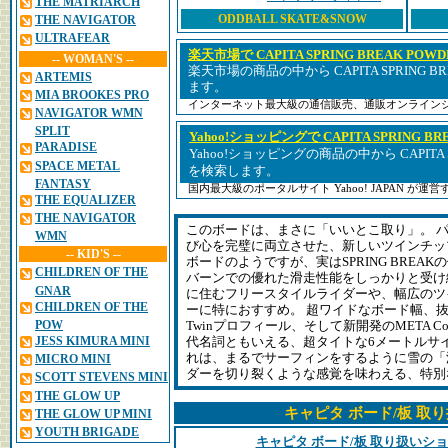
THE MATRIARCH
ダー
ODDBALL SKATE&SNOW
THE NAVIGATOR
ULTRAFEAR
楽天市場で CAPITA SPRING BREAK POW
-- WOMAN'S --
楽天市場の商品の中から CAPITA SPRING BR
ARTEMIS
ます。
MIA BROOKES PRO
インターネット最大級の通信販売、通販オンライン
NAVIGATOR WMN
SPLIT
Yahoo!ショッピングで CAPITA SPRING BR
PARADISE
Yahoo!ショッピングの商品の中から CAPITA SP
SPACE METAL
を検索します。
FANTASY
国内最大級のポータルサイト Yahoo! JAPAN が
THE EQUALIZER
THE NAVIGATOR
このボードは、まさに「いいとこ取り」。 
WMN
び心を完璧に両立させた、新しいツインチッ
-- KID'S --
ボードのようですが、実はSPRING BREA
CHILDREN OF THE
バーンでの優れた滑走性能をしっかりと受け
GNAR
に住むフリースタイルライダーや、幅広のツ
CHILDREN OF THE
ーに特におすすめ。 超ワイドなボード幅、抜群の浮
POW
Twinプロフィール、そして新開発のMETA Cor
JESS KIMURA MINI
代名詞ともいえる、超タイトな6メートルサ
れは、まるでサーフィンをするように雪の「
MICRO MINI
ダーを切り裂くような感覚を味わえる、特別
SCOTT STEVENS MINI
THE GLOW UP
キャピタ ボード/板 取
THE GLOW UP MINI
YOUTH BRIGADE
キャピタ ボード/板 取り扱いシ