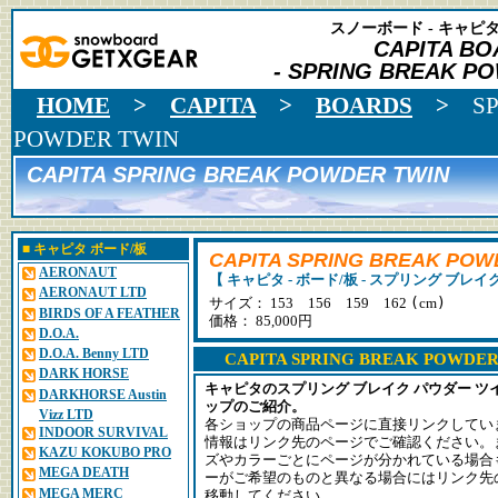
スノーボード - キャピタ 
CAPITA BO
- SPRING BREAK PO
HOME
>
CAPITA
>
BOARDS
>
S
POWDER TWIN
CAPITA SPRING BREAK POWDER TWIN
■
キャピタ
ボード/板
CAPITA SPRING BREAK POW
AERONAUT
【 キャピタ - ボード/板 - スプリング ブレイ
AERONAUT LTD
(
)
サイズ： 153 156 159 162
cm
BIRDS OF A FEATHER
価格： 85,000円
D.O.A.
D.O.A. Benny LTD
CAPITA SPRING BREAK POW
DARK HORSE
キャピタのスプリング ブレイク パウダー 
DARKHORSE Austin
ップのご紹介。
Vizz LTD
各ショップの商品ページに直接リンクしてい
INDOOR SURVIVAL
情報はリンク先のページでご確認ください。
KAZU KOKUBO PRO
ズやカラーごとにページが分かれている場合
MEGA DEATH
ーがご希望のものと異なる場合にはリンク先
MEGA MERC
移動してください。