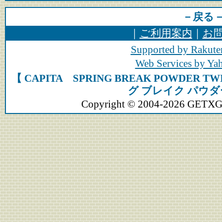
－戻る
｜
ご利用案内
｜
お
Supported by Rakute
Web Services by Y
【 CAPITA SPRING BREAK POWD
グ ブレイク パウダ
Copyright © 2004-2026 GETXGEA