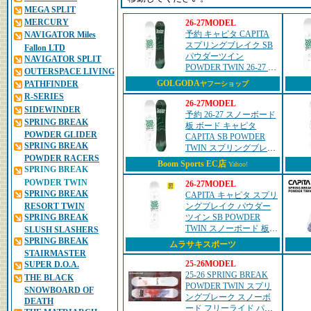
MEGA SPLIT
MERCURY
26-27MODEL
予約 キャピタ CAPITA
NAVIGATOR Miles
スプリングブレイク SB
Fallon LTD
パウダーツイン
NAVIGATOR SPLIT
POWDER TWIN 26-27 ス
OUTERSPACE LIVING
ノーボード パウダー ツ
GOLGODA
PATHFINDER
ヤフーショップ
イン 正規品
R-SERIES
26-27MODEL
SIDEWINDER
予約 26-27 スノーボード
SPRING BREAK
板 ボード キャピタ
POWDER GLIDER
CAPITA SB POWDER
SPRING BREAK
TWIN スプリングブレイ
POWDER RACERS
ク パウダー ツイン
Boom Sports EC店
Yahoo!
SPRING BREAK
21070301-MSC 日本正規
品
POWDER TWIN
26-27MODEL
SPRING BREAK
CAPITA キャピタ スプリ
RESORT TWIN
ングブレイク パウダー
SPRING BREAK
ツイン SB POWDER
TWIN スノーボード 板
SLUSH SLASHERS
メンズ 26-27 早期購入
SPRING BREAK
ムラサキスポーツ
MM A23
STAIRMASTER
25-26MODEL
SUPER D.O.A.
25-26 SPRING BREAK
THE BLACK
POWDER TWIN スプリ
SNOWBOARD OF
ングブレーク スノーボ
DEATH
ード フリーライド パウ