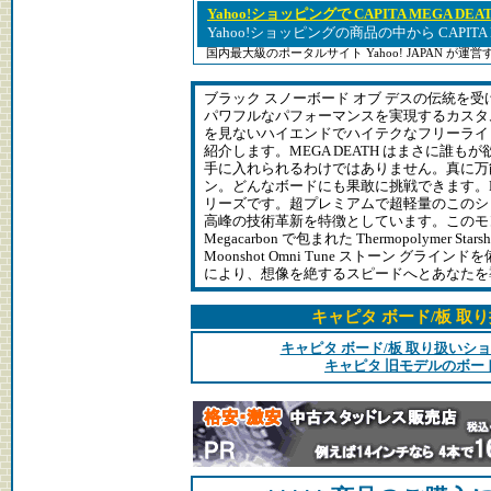
Yahoo!ショッピングで CAPITA MEGA DE
Yahoo!ショッピングの商品の中から CAPITA
国内最大級のポータルサイト Yahoo! JAPAN が
ブラック スノーボード オブ デスの伝統を
パワフルなパフォーマンスを実現するカスタ
を見ないハイエンドでハイテクなフリーライド マ
紹介します。MEGA DEATH はまさに誰
手に入れられるわけではありません。真に万
ン。どんなボードにも果敢に挑戦できます。Meg
リーズです。超プレミアムで超軽量のこのシリーズは
高峰の技術革新を特徴としています。このモン
Megacarbon で包まれた Thermopolymer St
Moonshot Omni Tune ストーン グラインド
により、想像を絶するスピードへとあなたを
キャピタ ボード/板 取
キャピタ ボード/板 取り扱いシ
キャピタ 旧モデルのボー