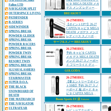
NAVIGATOR Miles
ピタ MEGA DEATH メガ
Fallon LTD
デス メンズ レディース
NAVIGATOR SPLIT
スノーボード オールラ
OUTERSPACE LIVING
BREAKOUT
ウンド 板 2027 予約商品
PATHFINDER
26-27MODEL
R-SERIES
【ポイントUP!!】26-27
SIDEWINDER
CAPITA/キャピタ MEGA
SPRING BREAK
DEATH メガデス メンズ
POWDER GLIDER
レディース スノーボー
SPRING BREAK
ド オールラウンド 板
サーフ&スノー BREAKOUT
2027 予約商品
POWDER RACERS
SPRING BREAK
26-27MODEL
POWDER TWIN
予約 キャピタ CAPITA
SPRING BREAK
メガ デス MEGA DEATH
メンズ 26-27 スノーボー
RESORT TWIN
ド フリーライド ディレ
SPRING BREAK
クショナル 正規品
SLUSH SLASHERS
GOLGODA
SPRING BREAK
26-27MODEL
STAIRMASTER
【要エントリーでポイン
SUPER D.O.A.
ト10倍】予約 26-27 スノ
THE BLACK
ーボード 板 ボード キャ
SNOWBOARD OF
ピタ CAPITA MEGA
DEATH
DEATH メガ デス
THE MATRIARCH
Boom Sports EC店
Rakuten
21010201-MSC 日本正規
THE NAVIGATOR
品
26-27MODEL
ULTRAFEAR
レビューでクーポン