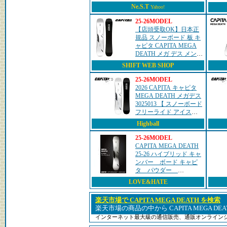
Ne.S.T
Yahoo!
25-26MODEL
【店頭受取OK】日本正
規品 スノーボード 板 キ
ャピタ CAPITA MEGA
DEATH メガ デス メンズ
25-26
SHIFT WEB SHOP
25-26MODEL
2026 CAPITA キャピタ
MEGA DEATH メガデス
3025013 【 スノーボード
フリーライド アイスバ
ーン パウダー ハイブリ
Highball
ッドキャンバー 日本正
規品 】
25-26MODEL
CAPITA MEGA DEATH
25-26 ハイブリッド キャ
ンバー ボード キャピ
タ パウダー
SNOWBOARD スノーボ
LOVE&HATE
ード スノボ 2026
楽天市場で CAPITA MEGA DEATH を検索
楽天市場の商品の中から CAPITA MEGA DE
インターネット最大級の通信販売、通販オンライン