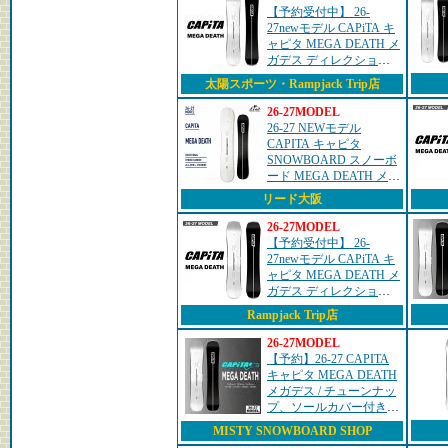
【予約受付中】 26-
27newモデル CAPiTA キ
ャピタ MEGA DEATH メ
ガデス ディレクショナ
ル ハイブリッドキャン
太陽スポーツ・Rampjack Trip店
バー オールマウンテン
フリーライド
26-27MODEL
26-27 NEWモデル
CAPITA キャピタ
SNOWBOARD スノーボ
ード MEGA DEATH メガ
デス DIRECTIONAL
リード大阪
HYBRID CAMBER ディ
レクショナル...
26-27MODEL
【予約受付中】 26-
27newモデル CAPiTA キ
ャピタ MEGA DEATH メ
ガデス ディレクショナ
ル ハイブリッドキャン
Rampjack Trip店
バー オールマウンテン
フリーライド
26-27MODEL
【予約】26-27 CAPITA
キャピタ MEGA DEATH
メガデス / チューンナッ
プ、ソールカバー付き /
【送料無料】【日本正規
MISTY SNOWBOARD SHOP
品】