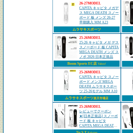
26-27MODEL
CAPITA キャピタ メガデ
ス MEGA DEATH スノー
ボード 板 メンズ 26-27
早期購入 MM A23
ムラサキスポーツ
25-26MODEL
25-26 キャピタ メガ デス
スノーボード 板 CAPITA
MEGA DEATH メンズ ス
ノボ 2026 日本正規品
Boom Sports EC店
Yahoo!
25-26MODEL
CAPITA キャピタ スノー
ボード メンズ MEGA
DEATH ムラサキスポー
ツ 25-26モデル MM A10
ムラサキスポーツ
楽天市場店
25-26MODEL
レビューでクーポン
★[日本正規品] スノーボ
ード 板 キャピタ
CAPITA MEGA DEATH
メガ デス メンズ 25-26
Ne.S.T
Rakuten