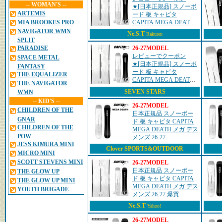
-- WOMAN'S --
★[日本正規品] スノーボ
ARTEMIS
ード 板 キャピタ
MIA BROOKES PRO
CAPITA MEGA DEATH
メガ デス メンズ 26-27
NAVIGATOR WMN
Ne.S.T
Rakuten
SPLIT
26-27MODEL
PARADISE
レビューでクーポン
SPACE METAL
★[日本正規品] スノーボ
FANTASY
ード 板 キャピタ
THE EQUALIZER
CAPITA MEGA DEATH
THE NAVIGATOR
メガ デス メンズ 26-27
SEVEN STARS
WMN
-- KID'S --
26-27MODEL
CHILDREN OF THE
日本正規品 スノーボー
GNAR
ド 板 キャピタ CAPITA
CHILDREN OF THE
MEGA DEATH メガ デス
POW
メンズ 26-27
JESS KIMURA MINI
Clover SPORTS&OUTDOOR
MICRO MINI
SCOTT STEVENS MINI
26-27MODEL
日本正規品 スノーボー
THE GLOW UP
ド 板 キャピタ CAPITA
THE GLOW UP MINI
MEGA DEATH メガ デス
YOUTH BRIGADE
メンズ 26-27 爆買
Ne.S.T
Yahoo!
26-27MODEL