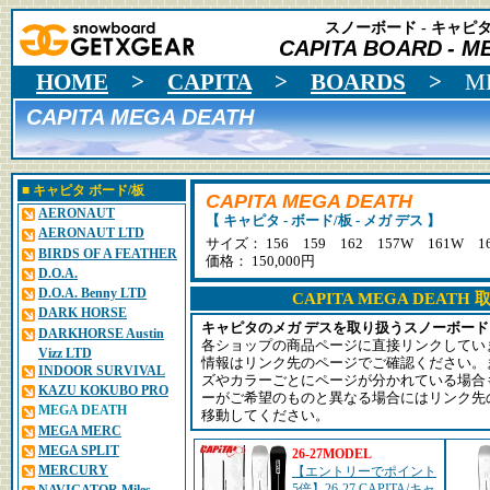
スノーボード - キャピタ 
CAPITA BOARD
- M
HOME
>
CAPITA
>
BOARDS
>
M
CAPITA MEGA DEATH
■
キャピタ
ボード/板
CAPITA MEGA DEATH
AERONAUT
【 キャピタ - ボード/板 - メガ デス 】
AERONAUT LTD
サイズ： 156 159 162 157W 161W 1
BIRDS OF A FEATHER
価格： 150,000円
D.O.A.
D.O.A. Benny LTD
CAPITA MEGA DEAT
DARK HORSE
キャピタのメガ デスを取り扱うスノーボー
DARKHORSE Austin
各ショップの商品ページに直接リンクしてい
Vizz LTD
情報はリンク先のページでご確認ください。
INDOOR SURVIVAL
ズやカラーごとにページが分かれている場合
KAZU KOKUBO PRO
ーがご希望のものと異なる場合にはリンク先
MEGA DEATH
移動してください。
MEGA MERC
MEGA SPLIT
26-27MODEL
MERCURY
【エントリーでポイント
5倍】26-27 CAPITA/キャ