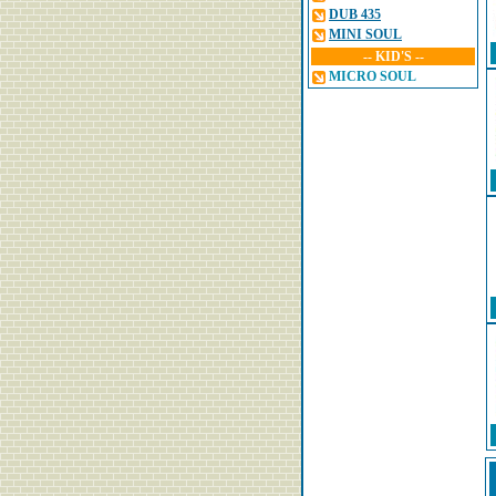
DUB 435
MINI SOUL
-- KID'S --
MICRO SOUL