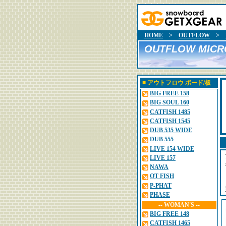
HOME
>
OUTFLOW
>
OUTFLOW MICRO
■
アウトフロウ
ボード/板
BIG FREE 158
BIG SOUL 160
CATFISH 1485
CATFISH 1545
DUB 535 WIDE
DUB 555
LIVE 154 WIDE
LIVE 157
NAWA
OT FISH
P-PHAT
PHASE
-- WOMAN'S --
BIG FREE 148
CATFISH 1465