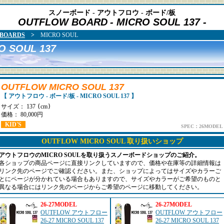
スノーボード - アウトフロウ - ボード/板
OUTFLOW BOARD
- MICRO SOUL 137 -
BOARDS
>
MICRO SOUL
 SOUL 137
OUTFLOW MICRO SOUL 137
【 アウトフロウ - ボード/板 - MICRO SOUL 137 】
サイズ： 137
(
cm
)
価格： 80,000円
KID'S
SPEC：26MODEL
OUTFLOW MICRO SOUL 取り扱いショップ
アウトフロウのMICRO SOULを取り扱うスノーボードショップのご紹介。
各ショップの商品ページに直接リンクしていますので、価格や在庫等の詳細情報は
リンク先のページでご確認ください。また、ショップによってはサイズやカラーご
とにページが分かれている場合もありますので、サイズやカラーがご希望のものと
異なる場合にはリンク先のページからご希望のページに移動してください。
26-27MODEL
26-27MODEL
OUTFLOW アウトフロー
OUTFLOW アウトフロー
26-27 MICRO SOUL 137
26-27 MICRO SOUL 137