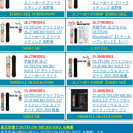
スノーボード フリーラ
スノーボード フリーラ
イディング 長野発
イディング 長野発
【SIDECAR】SURF&SNOW
スノーボードSHOP 【SIDECAR】
26-27MODEL
26-27MODEL
OUTFLOW アウトフロー
早期予約 26-27モデル
26-27 MICRO SOUL 137
OUTFOW
スノーボード フリーラ
MicroSoul137【ステッカ
イディング 長野発
ープレゼント】【ノベル
ティプレゼント】【チュ
SIDECAR
CAPCELL
ーンサービス】【ショー
トビスサービス】【送料
26-27MODEL
25-26MODEL
無料】（※北海道/沖...
早期予約 26-27
OUTFLOW アウトフロー
OUTFLOW MICRO
25-26 MICRO SOUL 137
SOUL 137 アウトフロー
マイクロソウル スノー
スノーボード マイクロ
ボード 2025-2026 軽量 キ
ソウル パウダー フリー
ッズ
ODDBALL SKATE&SNOW
スノーボードSHOP 【SIDECAR】
ラン
25-26MODEL
25-26MODEL
OUTFLOW アウトフロー
25-26 OUTFLOW MICRO
25-26 MICRO SOUL 137
SOUL 137 アウトフロー
マイクロソウル スノー
マイクロソウル スノー
ボード 2025-2026 軽量 キ
ボード パウダー フリー
ッズ
ラン
SIDECAR
ODDBALL SKATE&SNOW
楽天市場で OUTFLOW MICRO SOUL を検索
楽天市場の商品の中から OUTFLOW MICRO SOUL を検索します。