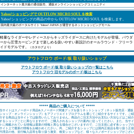
インターネット最大級の通信販売、通販オンラインショッピングコミュニティ
Yahoo!ショッピングで OUTFLOW MICRO SOUL を検索
Yahoo!ショッピングの商品の中から OUTFLOW MICRO SOUL を検索します。
国内最大級のポータルサイト Yahoo! JAPAN が運営するネットショッピングモール
軽量なライダーやレディースからキッズライダースに向けたモデルが登場。パウダ
ーから圧雪カービングまで楽しめる扱いやすい新設計のオールラウンド・フリーラ
イドモデルです。
（カタログより）
アウトフロウ ボード/板 取り扱いショップ
アウトフロウ ボード/板 取り扱いショップの一覧はこちら
アウトフロウ 旧モデルのボード/板はこちら
***** 商品のご購入について *****
当サイトはスノーボード用品&スノーボード関連グッズを扱うネットショップ（ネット販売店・通販
ショップ・オンラインショップ）をアフィリエイトプログラムを通じてご紹介するサイトです。ご紹
介する商品は当サイトでは販売いたしておりません。商品のご注文方法やお支払い方法などはご紹介
するショップごとに異なりますので、ご購入されるショップの案内に従ってください。また、当サイ
トに掲載されている情報は最新の情報と異なる場合がございますので、ご注文前に必ず各ショップの
サイト上で最新の情報をお確かめください。尚、ご紹介するショップには国内正規品を取り扱う正規
代理店の他、並行輸入品等を取り扱う激安、格安ショップなど、様々なスノボードショップがござい