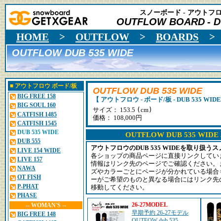
スノーボード - アウトフロ
OUTFLOW BOARD
- 
HOME
>
OUTFLOW
>
BOARDS
OUTFLOW DUB 535 WIDE
■
アウトフロウ
ボード/板
OUTFLOW DUB 535 WIDE
BIG FREE 158
【 アウトフロウ - ボード/板 - DUB 535 WIDE
BIG SOUL 160
(
)
サイズ： 153.5
cm
CATFISH 1485
価格： 108,000円
CATFISH 1545
DUB 535 WIDE
OUTFLOW DUB 535 WI
DUB 555
アウトフロウのDUB 535 WIDEを取り扱
LIVE 154 WIDE
各ショップの商品ページに直接リンクしてい
LIVE 157
情報はリンク先のページでご確認ください。
NAWA
ズやカラーごとにページが分かれている場合
OT FISH
ーがご希望のものと異なる場合にはリンク先
P-PHAT
移動してください。
PHASE
26-27MODEL
-- WOMAN'S --
早期予約 26-27モデル
BIG FREE 148
OUTFOW dub 535