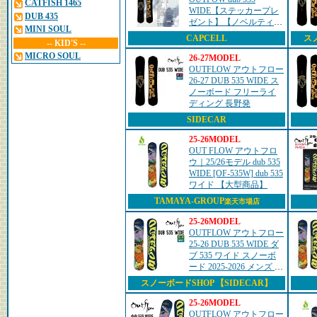
CATFISH 1465
WIDE【ステッカープレ
DUB 435
ゼント】【ノベルティプ
MINI SOUL
レゼント】【チューンサ
CAPCELL
スノ
-- KID'S --
ービス】【ショートビス
MICRO SOUL
サービス】【送料無料】
26-27MODEL
（※北海道/沖...
OUTFLOW アウトフロー
26-27 DUB 535 WIDE ス
ノーボード フリーライ
ディング 長野発
SIDECAR
25-26MODEL
OUT FLOW アウトフロ
ウ｜25/26モデル dub 535
WIDE [OF-535W] dub 535
ワイド 【大型商品】
TAMAYA-GROUP
楽天市場店
25-26MODEL
OUTFLOW アウトフロー
25-26 DUB 535 WIDE ダ
ブ 535 ワイド スノーボ
ード 2025-2026 メンズ ツ
インチップ
スノーボードSHOP 【SIDECAR】
25-26MODEL
OUTFLOW アウトフロー