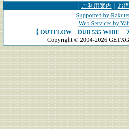
｜
ご利用案内
｜
お
Supported by Rakute
Web Services by Y
【 OUTFLOW DUB 535 WI
Copyright © 2004-2026 GETXGEA