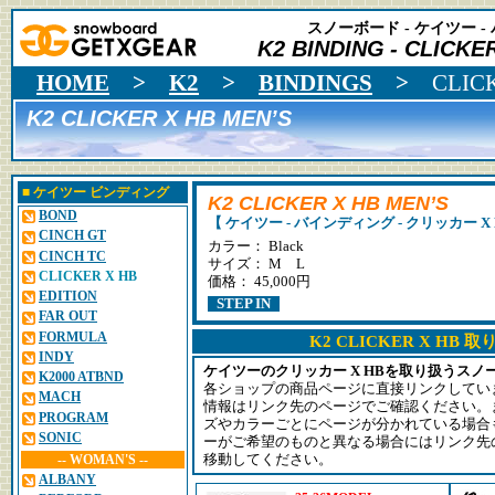
スノーボード - ケイツー 
K2 BINDING
- CLICKE
HOME
>
K2
>
BINDINGS
>
CLIC
K2 CLICKER X HB MEN’S
■
ケイツー
ビンディング
K2 CLICKER X HB MEN’S
BOND
【 ケイツー - バインディング - クリッカー X 
CINCH GT
カラー：
Black
CINCH TC
サイズ： M L
CLICKER X HB
価格： 45,000円
EDITION
STEP IN
FAR OUT
FORMULA
K2 CLICKER X HB
INDY
ケイツーのクリッカー X HBを取り扱うス
K2000 ATBND
各ショップの商品ページに直接リンクしてい
MACH
情報はリンク先のページでご確認ください。
PROGRAM
ズやカラーごとにページが分かれている場合
SONIC
ーがご希望のものと異なる場合にはリンク先
-- WOMAN'S --
移動してください。
ALBANY