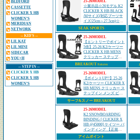
25-26MODEL
BEDFORD
☆展示品☆26モデル K2
CASSETTE
CLICKER X HB BLACK
CLICKER X HB
/Mサイズ(対応ブーツサ
WOMEN’S
イズ/25cm～27.5cm)☆新
MERIDIAN
製品ですが展示会で使用
SEAK SPORTS
NETWORK
された為、50%OFFです
-- KID'S --
☆入荷は1セットのみで
25-26MODEL
す
LIL KAT
【エントリーでポイント
LIL MINI
5倍】25-26 K2/ケーツー
CLICKER X HB MENS
SIDECAR
クリッカー ステップイ
YOU+H
ン メンズ ビンディング
BREAKOUT
Rakuten
-- STEP IN --
バインディング スノー
ボード 2026 型落...
CLICKER X HB
25-26MODEL
CLICKER X HB
【ポイントUP!!】25-26
K2/ケーツー CLICKER X
WOMEN’S
HB MENS クリッカー ス
テップイン メンズ ビン
ディング バインディン
サーフ&スノー BREAKOUT
グ スノーボード 2026 型
落ち
25-26MODEL
K2 SNOWBOARDING
BINDING [ CLICKER X
HB @45000] ケイツー バ
インディング 【正規代
理店商品】【送料無料】
アイムポイント
【 スノボ 用品】