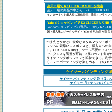
楽天市場で K2 CLICKER X HB を検索
楽天市場の商品の中から K2 CLICKER X H
インターネット最大級の通信販売、通販オンライン
Yahoo!ショッピングで K2 CLICKER X HB
Yahoo!ショッピングの商品の中から K2 CLI
国内最大級のポータルサイト Yahoo! JAPAN が
つま先とかかとに安全なメタルマウントポイ
ッジへの素早いレスポンスと、横方向への自
ト。CLICKER X HBは、ツール不要のフ
でスタンスを調整が可能。3度のカント角が
ライディングポジションが維持できる。利便
くスノーボーディングが楽しめる。
（カタロ
ケイツー バインディング 
ケイツー バインディング 取り扱い
ケイツー 旧モデルのバイン