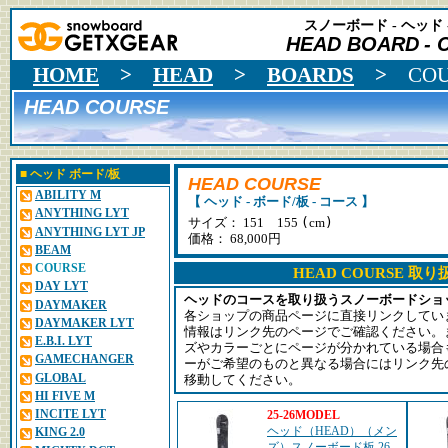
スノーボード - ヘッド 
HEAD BOARD
- 
HOME
>
HEAD
>
BOARDS
>
CO
HEAD COURSE
■
ヘッド
ボード/板
HEAD COURSE
ABILITY M
【 ヘッド - ボード/板 - コース 】
ANYTHING LYT
(
)
サイズ： 151 155
cm
ANYTHING LYT JP
価格： 68,000円
BEAM
COURSE
HEAD COURSE 取
DAY LYT
ヘッドのコースを取り扱うスノーボードショ
DAYMAKER
各ショップの商品ページに直接リンクしてい
DAYMAKER LYT
情報はリンク先のページでご確認ください。
E.B.I. LYT
ズやカラーごとにページが分かれている場合
GAMECHANGER
ーがご希望のものと異なる場合にはリンク先
GLOBAL
移動してください。
HI FIVE M
INCITE LYT
25-26MODEL
ヘッド（HEAD）（メン
KING 2.0
ズ）スノーボード板 26