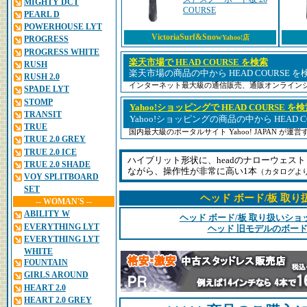
MIGHTY DCT
COURSE
PEARL D
POWERHOUSE LYT
VictoriaSurf&Snow
Yahoo!店
PROGRESS
PROGRESS WHITE
楽天市場で HEAD COURSE を検索
RUSH
楽天市場の商品の中から HEAD COURSE 
RUSH 2.0
インターネット最大級の通信販売、通販オンライン
SPADE LYT
STOMP
Yahoo!ショッピングで HEAD COURSE を
TRANSIT
Yahoo!ショッピングの商品の中から HEAD 
TRUE
国内最大級のポータルサイト Yahoo! JAPAN が
TRUE 2.0 GREY
TRUE 2.0 ICE
ハイブリット形状に、headのナローウェス
TRUE 2.0 SHADE
ながら、操作性が非常に高い1本
（カタログよ
VOY SPLITBOARD
SET
ヘッド ボード/板 取
-- WOMAN'S --
ABILITY W
ヘッド ボード/板 取り扱いシ
EVERYTHING LYT
ヘッド 旧モデルのボード
EVERYTHING LYT
WHITE
FOUNTAIN
GIRLS AROUND
HEART 2.0
HEART 2.0 GREY