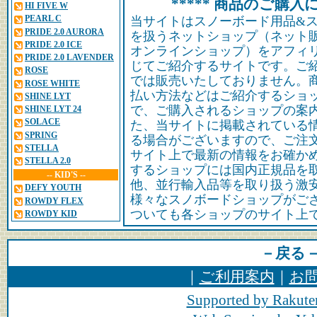
***** 商品のご購入に
HI FIVE W
PEARL C
当サイトはスノーボード用品&
PRIDE 2.0 AURORA
を扱うネットショップ（ネット
PRIDE 2.0 ICE
オンラインショップ）をアフィ
PRIDE 2.0 LAVENDER
じてご紹介するサイトです。ご
ROSE
では販売いたしておりません。
ROSE WHITE
払い方法などはご紹介するショ
SHINE LYT
で、ご購入されるショップの案
SHINE LYT 24
SOLACE
た、当サイトに掲載されている
SPRING
る場合がございますので、ご注
STELLA
サイト上で最新の情報をお確か
STELLA 2.0
するショップには国内正規品を
-- KID'S --
他、並行輸入品等を取り扱う激
DEFY YOUTH
様々なスノボードショップがご
ROWDY FLEX
ついても各ショップのサイト上
ROWDY KID
－戻る
｜
ご利用案内
｜
お
Supported by Rakute