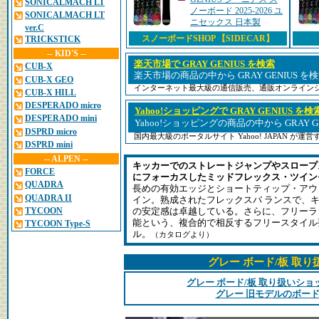
SONICALMACH LT
ノーボード 2025-2026 ユ
SONICALMACH LT
ニセックス 日本製
ver.C
スノーボードSHOP 【SIDECAR】
TRICKSTICK
-- KID'S --
楽天市場で GRAY GENIUS を検索
CUB-X
楽天市場の商品の中から GRAY GENIUS 
CUB-X GEO
インターネット最大級の通信販売、通販オンライン
CUB-X HILL
DESPERADO micro
Yahoo!ショッピングで GRAY GENIUS を検
DESPERADO mini
Yahoo!ショッピングの商品の中から GRAY 
DSPRD micro
国内最大級のポータルサイト Yahoo! JAPAN が
DSPRD mini
-- ALPEN --
キッカーでのストレートジャンプやスロープ
FORCE
にフォーカスしたミッドフレックス・ツイン
QUADRA
長めの有効エッジとショートティップ・アウ
QUADRA II
イン。熟成されたフレックスバ ランスで、
TYCOON
の安定感は卓越している。さらに、フリーラ
能という、複合的で相反するフリースタイル
TYCOON Type-S
ル。
（カタログより）
グレー ボード/板 取
グレー ボード/板 取り扱いシ
グレー 旧モデルのボード