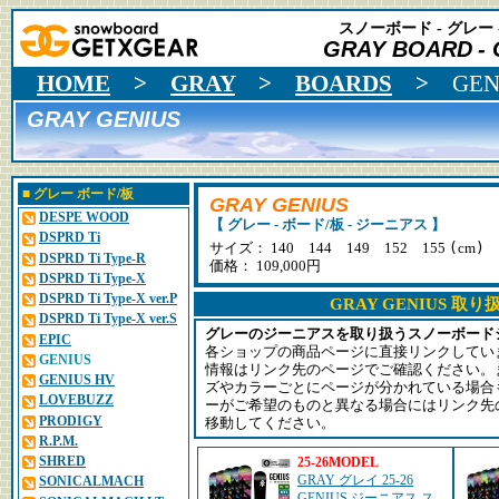
スノーボード - グレー 
GRAY BOARD
-
HOME
>
GRAY
>
BOARDS
>
GEN
GRAY GENIUS
■
グレー
ボード/板
GRAY GENIUS
DESPE WOOD
【 グレー - ボード/板 - ジーニアス 】
DSPRD Ti
(
)
サイズ： 140 144 149 152 155
cm
DSPRD Ti Type-R
価格： 109,000円
DSPRD Ti Type-X
DSPRD Ti Type-X ver.P
GRAY GENIUS 取
DSPRD Ti Type-X ver.S
グレーのジーニアスを取り扱うスノーボード
EPIC
各ショップの商品ページに直接リンクしてい
GENIUS
情報はリンク先のページでご確認ください。
GENIUS HV
ズやカラーごとにページが分かれている場合
LOVEBUZZ
ーがご希望のものと異なる場合にはリンク先
PRODIGY
移動してください。
R.P.M.
SHRED
25-26MODEL
GRAY グレイ 25-26
SONICALMACH
GENIUS ジーニアス ス