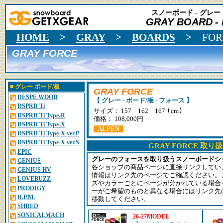
スノーボード - グレー 
GRAY BOARD
-
HOME
>
GRAY
>
BOARDS
>
FOR
GRAY FORCE
■
グレー
ボード/板
GRAY FORCE
DESPE WOOD
【 グレー - ボード/板 - フォース 】
DSPRD Ti
(
)
サイズ： 157 162 167
cm
DSPRD Ti Type-R
価格： 108,000円
DSPRD Ti Type-X
ALPEN
DSPRD Ti Type-X ver.P
DSPRD Ti Type-X ver.S
GRAY FORCE 取
EPIC
グレーのフォースを取り扱うスノーボードシ
GENIUS
各ショップの商品ページに直接リンクしてい
GENIUS HV
情報はリンク先のページでご確認ください。
LOVEBUZZ
ズやカラーごとにページが分かれている場合
PRODIGY
ーがご希望のものと異なる場合にはリンク先
R.P.M.
移動してください。
SHRED
SONICALMACH
26-27MODEL