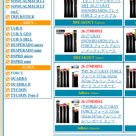
SONICALMACH LT
【エントリーでポイント
5倍】26-27 GRAY
SONICALMACH LT
SNOWBOARDS/グレイ
ver.C
FORCE フォース アルペ
TRICKSTICK
ン メンズ レディース 国
BREAKOUT
-- KID'S --
Rakuten
産 ハンマー スノーボー
CUB-X
ド 板 2027 予約商品
26-27MODEL
CUB-X GEO
26-27 GRAY
CUB-X HILL
SNOWBOARDS/グレイ
DESPERADO micro
FORCE フォース アルペ
DESPERADO mini
ン メンズ レディース 国
産 ハンマー スノーボー
DSPRD micro
BREAKOUT
Yahoo!
ド 板 2027 予約商品
DSPRD mini
26-27MODEL
-- ALPEN --
予約 26-27 GRAY FORCE
FORCE
フォース 157cm 162cm
QUADRA
167cm アルペン アルペン
QUADRA II
ボード スノーボード オ
TYCOON
ガサカ製 板 グレイ スノ
follows
Yahoo!
TYCOON Type-S
ーボード 2026 2027 日本
正規品 爆買
26-27MODEL
[予約商品] 26-27 GRAY
FORCE フォース 157cm
162cm 167cm アルペン ア
ルペンボード スノーボ
ード オガサカ製 板 グレ
follows
Rakuten
イ スノーボード 2026 2...