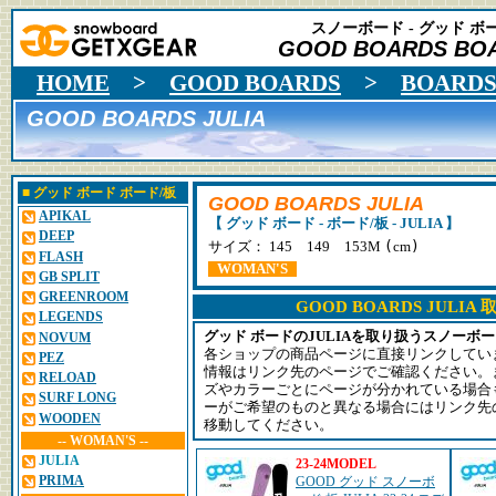
スノーボード - グッド ボー
GOOD BOARDS BO
HOME
>
GOOD BOARDS
>
BOARD
GOOD BOARDS JULIA
■
グッド ボード
ボード/板
GOOD BOARDS JULIA
APIKAL
【 グッド ボード - ボード/板 - JULIA 】
DEEP
(
)
サイズ： 145 149 153M
cm
FLASH
WOMAN'S
GB SPLIT
GREENROOM
GOOD BOARDS JULI
LEGENDS
グッド ボードのJULIAを取り扱うスノーボ
NOVUM
各ショップの商品ページに直接リンクしてい
PEZ
情報はリンク先のページでご確認ください。
RELOAD
ズやカラーごとにページが分かれている場合
SURF LONG
ーがご希望のものと異なる場合にはリンク先
WOODEN
移動してください。
-- WOMAN'S --
JULIA
23-24MODEL
PRIMA
GOOD グッド スノーボ