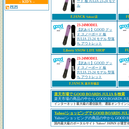
ード 板 JULIA 23-24 モデ
-- KID'S --
ル
PEPI
F.JANCK
F
Yahoo!店
23-24MODEL
【訳あり】GOOD グッ
ド スノーボード 板
JULIA 23-24 モデル 型落
ち アウトレット
F
Liberty SNOW LIFE SHOP
23-24MODEL
【訳あり】GOOD グッ
ド スノーボード 板
JULIA 23-24 モデル 型落
ち アウトレット
F.JANCK
楽天市場店
楽天市場で GOOD BOARDS JULIA を検索
楽天市場の商品の中から GOOD BOARDS JU
インターネット最大級の通信販売、通販オンライン
Yahoo!ショッピングで GOOD BOARDS JUL
Yahoo!ショッピングの商品の中から GOOD B
国内最大級のポータルサイト Yahoo! JAPAN が