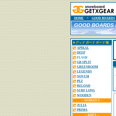
HOME
>
GOOD BOARDS
GOOD BOARDS 
■
グッド ボード
ボード/板
APIKAL
DEEP
FLASH
GB SPLIT
GREENROOM
LEGENDS
NOVUM
PEZ
RELOAD
SURF LONG
WOODEN
-- WOMAN'S --
JULIA
PRIMA
-- KID'S --