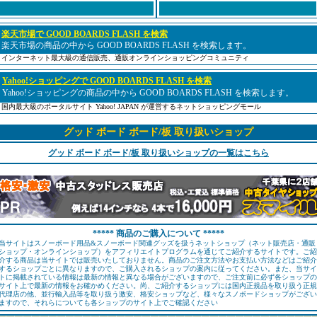
楽天市場で GOOD BOARDS FLASH を検索
楽天市場の商品の中から GOOD BOARDS FLASH を検索します。
インターネット最大級の通信販売、通販オンラインショッピングコミュニティ
Yahoo!ショッピングで GOOD BOARDS FLASH を検索
Yahoo!ショッピングの商品の中から GOOD BOARDS FLASH を検索します。
国内最大級のポータルサイト Yahoo! JAPAN が運営するネットショッピングモール
グッド ボード ボード/板 取り扱いショップ
グッド ボード ボード/板 取り扱いショップの一覧はこちら
***** 商品のご購入について *****
当サイトはスノーボード用品&スノーボード関連グッズを扱うネットショップ（ネット販売店・通販
ショップ・オンラインショップ）をアフィリエイトプログラムを通じてご紹介するサイトです。ご紹
介する商品は当サイトでは販売いたしておりません。商品のご注文方法やお支払い方法などはご紹介
するショップごとに異なりますので、ご購入されるショップの案内に従ってください。また、当サイ
トに掲載されている情報は最新の情報と異なる場合がございますので、ご注文前に必ず各ショップの
サイト上で最新の情報をお確かめください。尚、ご紹介するショップには国内正規品を取り扱う正規
代理店の他、並行輸入品等を取り扱う激安、格安ショップなど、様々なスノボードショップがござい
ますので、それらについても各ショップのサイト上でご確認ください