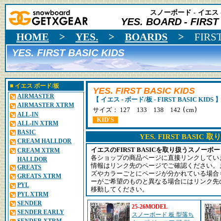
スノーボード - イエス 
YES. BOARD
- FIRST
HOME
>
YES.
>
BOARDS
>
FIRS
YES. FIRST BASIC KIDS
■
イエス
ボード/板
YES. FIRST BASIC KIDS
AIRMASTER
【 イエス - ボード/板 - FIRST BASIC KIDS 
AIRMASTER XTRM
(
)
サイズ： 127 133 138 142
cm
ALL-IN
KID'S
ALL-IN XTRM
BASIC
YES. FIRST BASIC
CREAM HALLDOR
イエスのFIRST BASICを取り扱うスノー
CREAM XTRM
各ショップの商品ページに直接リンクしてい
HALLDOR
情報はリンク先のページでご確認ください。
GREATS
ズやカラーごとにページが分かれている場合
GREATS XTRM
ーがご希望のものと異なる場合にはリンク先
PYL
移動してください。
PYL XTRM
SENDER
25-26MODEL
SENDER EARLY
スノーボード 板 型落ち