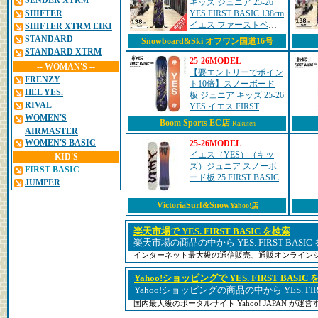
SENDER XTRM
キッズ ジュニア 25-26
SHIFTER
YES FIRST BASIC 138cm
イエス ファーストベー
SHIFTER XTRM EIKI
シック グラトリ ラント
STANDARD
Snowboard&Ski オフワン国道16号
リ フリースタイル フラ
STANDARD XTRM
ット アウトレ...
25-26MODEL
-- WOMAN'S --
【要エントリーでポイン
FRENZY
ト10倍】スノーボード
HEL YES.
板 ジュニア キッズ 25-26
RIVAL
YES イエス FIRST
BASIC ファーストベー
WOMEN'S
Boom Sports EC店
Rakuten
シック 子供用 2026 日本
AIRMASTER
正規品
WOMEN'S BASIC
25-26MODEL
イエス（YES）（キッ
-- KID'S --
ズ）ジュニア スノーボ
FIRST BASIC
ード板 25 FIRST BASIC
JUMPER
VictoriaSurf&Snow
Yahoo!店
楽天市場で YES. FIRST BASIC を検索
楽天市場の商品の中から YES. FIRST BASI
インターネット最大級の通信販売、通販オンライン
Yahoo!ショッピングで YES. FIRST BASIC
Yahoo!ショッピングの商品の中から YES. FI
国内最大級のポータルサイト Yahoo! JAPAN が