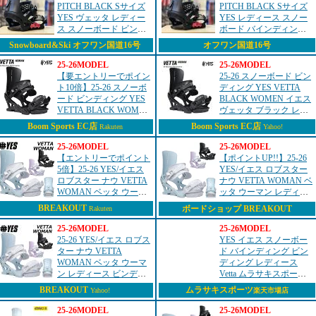
PITCH BLACK Sサイズ
PITCH BLACK Sサイズ
YES ヴェッタ レディー
YES レディース スノー
ス スノーボード ビンデ
ボード バインディング
ィング バインディング
日本正規品
Snowboard&Ski オフワン国道16号
オフワン国道16号
日本正規品 [MID][対応
ブーツサイ...
25-26MODEL
25-26MODEL
【要エントリーでポイン
25-26 スノーボード ビン
ト10倍】25-26 スノーボ
ディング YES VETTA
ード ビンディング YES
BLACK WOMEN イエス
VETTA BLACK WOMEN
ヴェッタ ブラック レデ
イエス ヴェッタ ブラッ
ィース 日本正規品
Boom Sports EC店
Boom Sports EC店
Rakuten
Yahoo!
ク レディース 日本正規
品
25-26MODEL
25-26MODEL
【エントリーでポイント
【ポイントUP!!】25-26
5倍】25-26 YES/イエス
YES/イエス ロブスター
ロブスター ナウ VETTA
ナウ VETTA WOMAN ベ
WOMAN ベッタ ウーマ
ッタ ウーマン レディー
ン レディース ビンディ
ス ビンディング バイン
BREAKOUT
ボードショップ BREAKOUT
Rakuten
ング バインディング ス
ディング スノーボード
ノーボード 2026 型...
2026 型落ち
25-26MODEL
25-26MODEL
25-26 YES/イエス ロブス
YES イエス スノーボー
ター ナウ VETTA
ド バインディング ビン
WOMAN ベッタ ウーマ
ディング レディース
ン レディース ビンディ
Vetta ムラサキスポーツ
ング バインディング ス
25-26モデル MM D25
BREAKOUT
ムラサキスポーツ
Yahoo!
楽天市場店
ノーボード 2026 型落ち
25-26MODEL
25-26MODEL