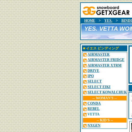
HOME
>
YES.
>
BIND
YES. VETTA WO
■
イエス
ビンディング
AIRMASTER
AIRMASTER FRIDGE
AIRMASTER XTRM
DRIVE
IPO
SELECT
SELECT EIKI
SELECT KOWALCHUK
-- WOMAN'S --
CONDA
REBEL
VETTA
-- KID'S --
NXGEN