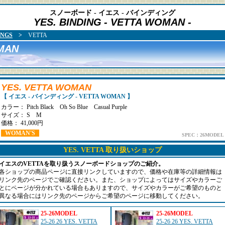
スノーボード - イエス - バインディング
YES. BINDING
- VETTA WOMAN -
INGS
>
VETTA
MAN
YES. VETTA WOMAN
【 イエス - バインディング - VETTA WOMAN 】
カラー：
Pitch Black
Oh So Blue
Casual Purple
サイズ： S M
価格： 41,000円
WOMAN'S
SPEC：26MODEL
YES. VETTA 取り扱いショップ
イエスのVETTAを取り扱うスノーボードショップのご紹介。
各ショップの商品ページに直接リンクしていますので、価格や在庫等の詳細情報は
リンク先のページでご確認ください。また、ショップによってはサイズやカラーご
とにページが分かれている場合もありますので、サイズやカラーがご希望のものと
異なる場合にはリンク先のページからご希望のページに移動してください。
25-26MODEL
25-26MODEL
25-26 26 YES. VETTA
25-26 26 YES. VETTA