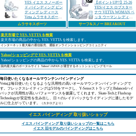
YES イエス スノーボー
【ポイントUP!!】25-26
ド バインディング ビン
YES/イエス ロブスター
ディング レディース
ナウ VETTA WOMAN ベ
Vetta ムラサキスポーツ
ッタ ウーマン レディー
25-26モデル MM D25
ス ビンディング バイン
ムラサキスポーツ
サーフ&スノー BREAKOUT
ディング スノーボード
2026 型落ち
楽天市場で YES. VETTA を検索
楽天市場の商品の中から YES. VETTA を検索します。
インターネット最大級の通信販売、通販オンラインショッピングコミュニティ
Yahoo!ショッピングで YES. VETTA を検索
Yahoo!ショッピングの商品の中から YES. VETTA を検索します。
国内最大級のポータルサイト Yahoo! JAPAN が運営するネットショッピングモール
毎日使いたくなるオールマウンテンバインディング
Vettaは毎日使いたくなるような汎用性の高いオールマウンテンバインディングで
す。フレックスレイティングは5/10をマークし、Y-SenseストラップとBalancedハイ
バックが汎用性が高いパフォーマンスを披露してくれます。Skate-TechとFlushcup
Technologyが安定性を生み出し、日々のレイドバックなライディングに適したモデ
ルに仕上がっています。
（カタログより）
イエス バインディング 取り扱いショップ
イエス バインディング 取り扱いショップの一覧はこちら
イエス 旧モデルのバインディングはこちら