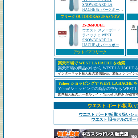
SNOWBOARD LA
HACHE 板 パークボード
オールマウンテンボード
フリーク OUTDOOR&SUP&SNOW
カービングボード 2025
2026
25-26MODEL
ウエスト スノーボード
ラハッチェ WEST
SNOWBOARD LA
HACHE 板 パークボード
オールマウンテンボード
アウトドアフリーク
カービングボード 2025
2026
楽天市場で WEST LA HACHE を検索
楽天市場の商品の中から WEST LA HACHE
インターネット最大級の通信販売、通販オンライン
Yahoo!ショッピングで WEST LA HACHE 
Yahoo!ショッピングの商品の中から WEST L
国内最大級のポータルサイト Yahoo! JAPAN が
ウエスト ボード/板 取
ウエスト ボード/板 取り扱いシ
ウエスト 旧モデルのボー