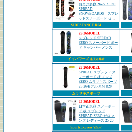
おまけ多数 26-27 ZERO
SPREAD
SNOWBOARDS スプレ
ッドスノーボード ゼロ
2026-2027 26/27 グラトリ
SIDESTANCE R04
尾川 慎二 プロデユース
日本正規品 グラトリ...
25-26MODEL
スプレッド SPREAD
ZERO スノーボード ボー
ド キャンバー メンズ
イイパワーズ
楽天市場店
25-26MODEL
SPREAD スプレッド ス
ノーボード 板 メンズ
ZERO ムラサキスポーツ
25-26モデル MM B28
ムラサキスポーツ
25-26MODEL
日本正規品 スノーボー
ド 板 スプレッド
SPREAD ZERO ゼロ メ
ンズ レディース 25-26
SportsExpress
Yahoo!