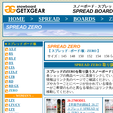
スノーボード - スプレッド
SPREAD BOARD
HOME
>
SPREAD
>
BOARDS
>
Z
SPREAD ZERO
■
スプレッド
ボード/板
SPREAD ZERO
AX-F
【 スプレッド - ボード/板 - ZERO 】
BX
(
サイズ： 145 148 150 152 154 156
BX-F
DX
SPREAD ZERO 取
LTA
スプレッドのZEROを取り扱うスノーボード
LTA-F
各ショップの商品ページに直接リンクしてい
LTB
情報はリンク先のページでご確認ください。
RD
ズやカラーごとにページが分かれている場合
RD GX
ーがご希望のものと異なる場合にはリンク先
ZERO
移動してください。
-- WOMAN'S --
LTV
26-27MODEL
【早期予約開始】26-27
LTV/CV
スプレッド SPREAD ゼ
LTY
ロ ZERO キャンバー