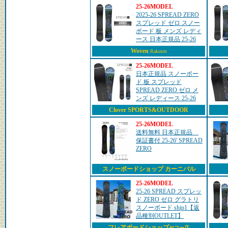
25-26MODEL
2025-26 SPREAD ZERO
スプレッド ゼロ スノー
ボード 板 メンズ レディ
ース 日本正規品 25-26
Woven
Rakuten
25-26MODEL
日本正規品 スノーボー
ド 板 スプレッド
SPREAD ZERO ゼロ メ
ンズ レディース 25-26
Clover SPORTS&OUTDOOR
25-26MODEL
送料無料 日本正規品
保証書付 25-26' SPREAD
ZERO
スノーボードショップ カーニバル
25-26MODEL
25-26 SPREAD スプレッ
ド ZERO ゼロ グラトリ
スノーボード ship1【返
品種別OUTLET】
フレアボードショップ
ヤフー店