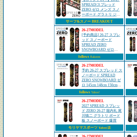
SPREAD/スプレッド
ZERO ゼロ メンズ スノ
ーボード グラトリ ジブ
板 2027 予約商品
サーフ&スノー BREAKOUT
26-27MODEL
[予約商品] 26-27 スプレ
ッド スノーボード
SPREAD ZERO
SNOWBOARD ゼロ
145cm 148cm 150cm
follows
Rakuten
152cm 154cm 156cm 尾川
慎二 ...
26-27MODEL
予約 26-27 スプレッド ス
ノーボード SPREAD
ZERO SNOWBOARD ゼ
ロ 145cm 148cm 150cm
152cm 154cm 156cm 尾川
follows
Yahoo!
慎二 プロデュース グラ
トリ キャンバー 2026
26-27MODEL
2027
2027 SPREAD スプレッ
ド ZERO 26-27 堀内礼 尾
川慎二 グラトリ ボード
板 スノーボード 爆買
モリヤマスポーツ
Yahoo!店
26-27MODEL