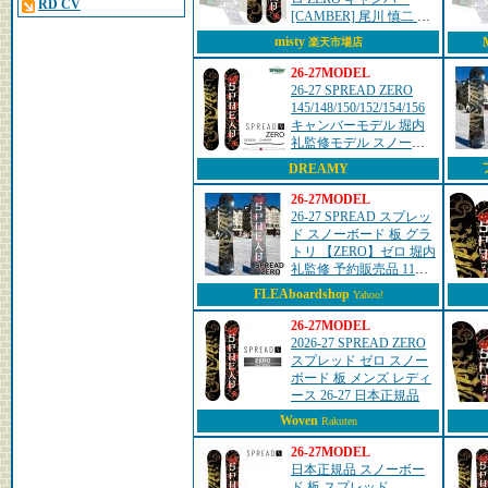
RD CV
[CAMBER] 尾川 慎二 プ
ロデュース / チューンナ
misty
楽天市場店
ップ、ソールカバー付き
(スノーボード ラン...
26-27MODEL
26-27 SPREAD ZERO
145/148/150/152/154/156
キャンバーモデル 堀内
礼監修モデル スノーボ
ード 尾川慎二 板 グラト
DREAMY
リ ジブ レッツトライ ス
プレ...
26-27MODEL
26-27 SPREAD スプレッ
ド スノーボード 板 グラ
トリ 【ZERO】ゼロ 堀内
礼監修 予約販売品 11月
入荷予定 ship1
FLEAboardshop
Yahoo!
26-27MODEL
2026-27 SPREAD ZERO
スプレッド ゼロ スノー
ボード 板 メンズ レディ
ース 26-27 日本正規品
Woven
Rakuten
26-27MODEL
日本正規品 スノーボー
ド 板 スプレッド