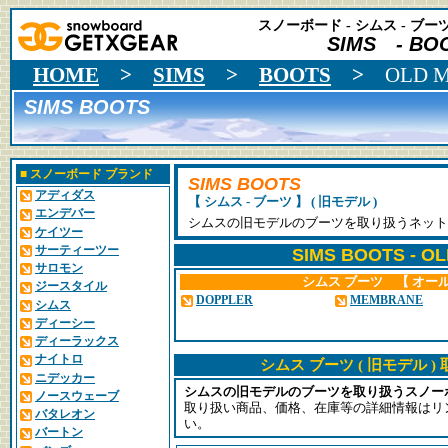
スノーボード - シムス - ブー
SIMS - BOO
HOME
>
SIMS
>
BOOTS
>
OLD 
SIMS BOOTS
■
スノーボード ブランド
SIMS BOOTS
アディダス
【 シムス - ブーツ 】 ( 旧モデル )
エンデバー
シムスの旧モデルのブーツを取り扱うネット
ケイツー
サーティーツー
SIMS BOOTS - O
サロモン
シムス ブーツ 【 オー
ジースタイル
DOPPLER
MEMBRANE
シムス
ディーシー
ディーラックス
ナイトロ
シムス ブーツ ( 旧モデル 
ニデッカー
シムスの旧モデルのブーツを取り扱うスノー
ノースウェーブ
取り扱い商品、価格、在庫等の詳細情報はリ
バタレオン
い。
バートン