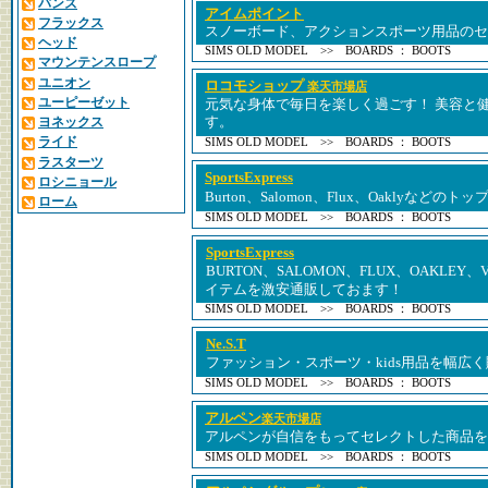
バンズ
アイムポイント
フラックス
スノーボード、アクションスポーツ用品のセ
ヘッド
SIMS OLD MODEL >> BOARDS ： BOOTS
マウンテンスロープ
ユニオン
ロコモショップ
楽天市場店
ユーピーゼット
元気な身体で毎日を楽しく過ごす！ 美容と
ヨネックス
す。
ライド
SIMS OLD MODEL >> BOARDS ： BOOTS
ラスターツ
SportsExpress
ロシニョール
Burton、Salomon、Flux、Oaklyなど
ローム
SIMS OLD MODEL >> BOARDS ： BOOTS
SportsExpress
BURTON、SALOMON、FLUX、OAKLE
イテムを激安通販しておます！
SIMS OLD MODEL >> BOARDS ： BOOTS
Ne.S.T
ファッション・スポーツ・kids用品を幅広
SIMS OLD MODEL >> BOARDS ： BOOTS
アルペン
楽天市場店
アルペンが自信をもってセレクトした商品を
SIMS OLD MODEL >> BOARDS ： BOOTS