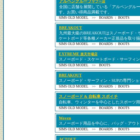
アルペングループ
ヤフー店
全国に店舗を展開している「アルペングル
す。お買い得商品満載です。
SIMS OLD MODEL >> BOARDS ： BOOTS
BREAKOUT
九州最大級のBREAKOUTはスノーボード
ケートボード等各種メーカー正規品を取り揃
SIMS OLD MODEL >> BOARDS ： BOOTS
EXTREME
楽天市場店
スノーボード・スケートボード・サーフィン
SIMS OLD MODEL >> BOOTS
BREAKOUT
スノーボード・サーフィン・SUPの専門ショ
SIMS OLD MODEL >> BOARDS ： BOOTS
スノーボード & 自転車 スポイチ
自転車、ウィンターを中心としたスポーツ用
SIMS OLD MODEL >> BOARDS ： BOOTS
Woven
スノーボード用品を中心に、バッグ・アウト
SIMS OLD MODEL >> BOARDS ： BOOTS
ACTOUT