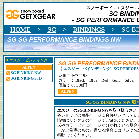
スノーボード - エスジー 
SG BINDI
- SG PERFORMANCE B
HOME
>
SG
>
BINDINGS
>
SG B
SG SG PERFORMANCE BINDINGS NW
■
エスジー
ビンディング
SG SG PERFORMANCE BIND
-- ALPEN --
【 エスジー - バインディング - SG PERFORMA
SG BINDING NW
ショートベール
SG BINDING STD
カラー：
Black
Blue
Red
Gold
Silver
価格： 68,000円
ALPEN
SG SG BINDING NW
エスジーのSG BINDING NWを取り扱う
各ショップの商品ページに直接リンクしてい
情報はリンク先のページでご確認ください。
ズやカラーごとにページが分かれている場合
ーがご希望のものと異なる場合にはリンク先
移動してください。