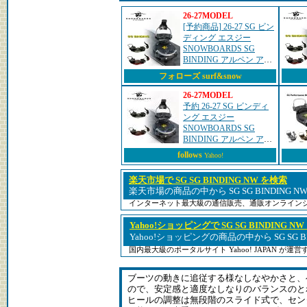
26-27MODEL
[予約商品] 26-27 SG ビン
ディング エスジー
SNOWBOARDS SG
BINDING アルペン アル
ペンボード バインディ
フォローズ surf&snow
ング 2026 2027
26-27MODEL
予約 26-27 SG ビンディ
ング エスジー
SNOWBOARDS SG
BINDING アルペン アル
ペンボード バインディ
follows
Yahoo!
ング 2026 2027 爆買
楽天市場で SG SG BINDING NW を検索
楽天市場の商品の中から SG SG BINDING 
インターネット最大級の通信販売、通販オンライン
Yahoo!ショッピングで SG SG BINDING N
Yahoo!ショッピングの商品の中から SG SG B
国内最大級のポータルサイト Yahoo! JAPAN が
ブーツの動きに追従する様なしなやかさと、
ので、安定感と適度なしなりのバランスのと
ヒールの調整は無段階のスライド式で、セン