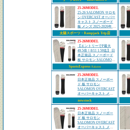
商品
25-26MODEL
25-26 SALOMON サロモ
ン OVERCAST オーバー
キャスト スノーボード
板 メンズ 2025-2026年 フ
リーライド L49185400
太陽スポーツ・Rampjack Trip店
25-26MODEL
【エントリーでP最大
49.5倍！8/11 1:59迄】 日
本正規品 スノーボード
板 サロモン SALOMON
OVERCAST オーバーキ
SportsExpress
Rakuten
ャスト メンズ 25-26
25-26MODEL
日本正規品 スノーボー
ド 板 サロモン
SALOMON OVERCAST
オーバーキャスト メン
ズ 25-26
newstock
25-26MODEL
日本正規品 スノーボー
ド 板 サロモン
SALOMON OVERCAST
オーバーキャスト メン