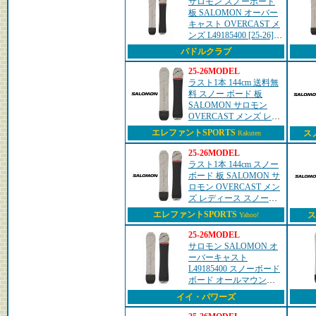
サロモン スノーボード
板 SALOMON オーバー
キャスト OVERCAST メ
ンズ L49185400 [25-26]
[2026]
パドルクラブ
25-26MODEL
ラスト1本 144cm 送料無
料 スノー ボード 板
SALOMON サロモン
OVERCAST メンズ レデ
ィース スノーボード ス
エレファントSPORTS
ス
Rakuten
ノボ フリーライディン
グ 144 2025-202...
25-26MODEL
ラスト1本 144cm スノー
ボード 板 SALOMON サ
ロモン OVERCAST メン
ズ レディース スノーボ
ード スノボ フリーライ
エレファントSPORTS
ス
Yahoo!
ディング 144 2025-2026
冬新作 25%off
25-26MODEL
サロモン SALOMON オ
ーバーキャスト
L49185400 スノーボード
ボード オールマウンテ
ン メンズ
イイ・パワーズ