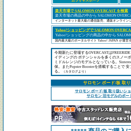
ムラサキスポーツ
楽天市場で SALOMON OVERCAST を検索
楽天市場の商品の中から SALOMON OVERC
インターネット最大級の通信販売、通販オンライン
Yahoo!ショッピングで SALOMON OVERC
Yahoo!ショッピングの商品の中から SALOM
国内最大級のポータルサイト Yahoo! JAPAN が
今期新たに登場するOVERCASTはFREERID
イディングの ポテンシャルを多くのスノー
ミドルレンジのモデルとなっている。Sintere
保。またPopster Boosterを搭載すること
る。
（カタログより）
サロモン ボード/板 取
サロモン ボード/板 取り扱いシ
サロモン 旧モデルのボー