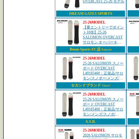
OVERCAST 25-26 モデル
DREAM GATES SPORTS
25-26MODEL
【要エントリーでポイン
ト10倍】25-26
SALOMON OVERCAST
サロモン オーバーキャ
スト スノーボード 板 オ
Boom Sports EC店
Rakuten
ールマウンテン フリー
ライド メンズ 日本正規
25-26MODEL
品
25-26 SALOMON スノー
ボード OVERCAST
L49185400：正規品/サロ
モン/スノボー/メンズ/ス
ノボ/板/サロモン板/スノ
セカンドブランド
Yahoo!
ボ板/サロモンボー
ド/snow
25-26MODEL
25-26 SALOMON スノー
ボード OVERCAST
L49185400：正規品/サロ
モン/メンズ/スノボ/
板/snow
A.S.R.
25-26MODEL
2026 SALOMON サロモ