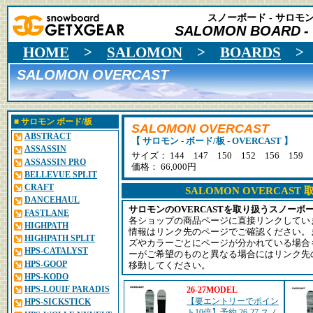
スノーボード - サロモン 
SALOMON BOARD
-
HOME
>
SALOMON
>
BOARDS
SALOMON OVERCAST
■
サロモン
ボード/板
SALOMON OVERCAST
ABSTRACT
【 サロモン - ボード/板 - OVERCAST 】
ASSASSIN
サイズ： 144 147 150 152 156 159 
ASSASSIN PRO
価格： 66,000円
BELLEVUE SPLIT
CRAFT
SALOMON OVERCAS
DANCEHAUL
サロモンのOVERCASTを取り扱うスノーボ
FASTLANE
各ショップの商品ページに直接リンクしてい
HIGHPATH
情報はリンク先のページでご確認ください。
HIGHPATH SPLIT
ズやカラーごとにページが分かれている場合
HPS-CATALYST
ーがご希望のものと異なる場合にはリンク先
HPS-GOOP
移動してください。
HPS-KODO
HPS-LOUIF PARADIS
26-27MODEL
【要エントリーでポイン
HPS-SICKSTICK
ト10倍】予約 26-27 スノ