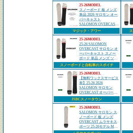
25-26MODEL
スノーボード 板 メンズ
単品 2026 サロモン オー
バーキャスト
SALOMON OVERCAST
パウダーボード オール
マジック・アワー
ス
ラウンド ハイブリッド
キャンバー ボード ベー
25-26MODEL
ジュ
25-26 SALOMON
OVERCAST サロモン オ
ーバーキャスト スノー
ボード 単品 メンズ ソフ
トフレックス フリース
スノーボードと自転車のスポイチ
タイル グラトリ パーク
スノボ snowboard
25-26MODEL
【無料ワックスサービス
有】25-26 2026
SALOMON サロモン
OVERCAST オーバーキ
ャスト スノーボード 板
JSBCスノータウン
ユニセックス
25-26MODEL
SALOMON サロモン ス
ノーボード 板 メンズ
OVERCAST ムラサキス
ポーツ 25-26モデル MM
A31