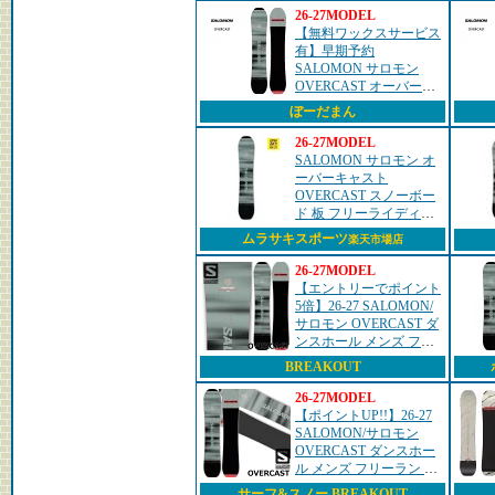
26-27MODEL
【無料ワックスサービス
有】早期予約
SALOMON サロモン
OVERCAST オーバーキ
ャスト 26-27 2027 スノー
ぼーだまん
ボード 板
26-27MODEL
SALOMON サロモン オ
ーバーキャスト
OVERCAST スノーボー
ド 板 フリーライディン
グ メンズ 26-27 早期購入
ムラサキスポーツ
楽天市場店
26-27MODEL
【エントリーでポイント
5倍】26-27 SALOMON/
サロモン OVERCAST ダ
ンスホール メンズ フリ
ーラン スノーボード 板
BREAKOUT
2027 予約商品
26-27MODEL
【ポイントUP!!】26-27
SALOMON/サロモン
OVERCAST ダンスホー
ル メンズ フリーラン ス
ノーボード 板 2027 予約
サーフ&スノー BREAKOUT