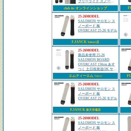
フリーライド スノーボ
ード 板 2025-2026
F
club its オンラインショップ
25-26MODEL
SALOMON サロモン ス
ノーボード 板
OVERCAST 25-26 モデル
F.JANCK
Yahoo!店
25-26MODEL
新品未使用 25-26
SALOMON BOARD
OVERCAST 150cm あす
つく 土日祝発送OK サロ
モン
エムティーエム
F
Yahoo!
25-26MODEL
SALOMON サロモン ス
ノーボード 板
OVERCAST 25-26 モデル
F.JANCK
楽天市場店
25-26MODEL
SALOMON サロモン ス
ノーボード 板