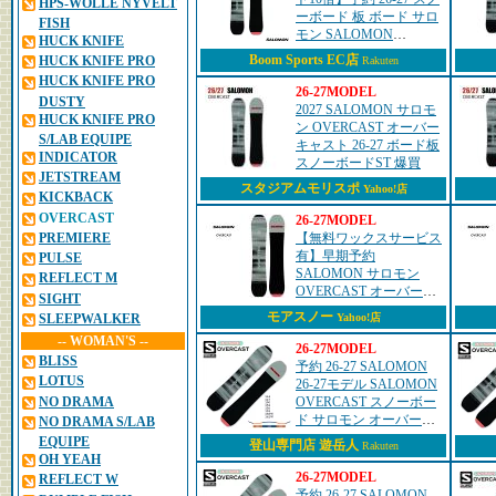
HPS-WOLLE NYVELT
ーボード 板 ボード サロ
FISH
モン SALOMON
HUCK KNIFE
OVERCAST メンズ レデ
Boom Sports EC店
HUCK KNIFE PRO
Rakuten
ィース 日本正規品
HUCK KNIFE PRO
26-27MODEL
DUSTY
2027 SALOMON サロモ
HUCK KNIFE PRO
ン OVERCAST オーバー
S/LAB EQUIPE
キャスト 26-27 ボード板
INDICATOR
スノーボードST 爆買
JETSTREAM
スタジアムモリスポ
Yahoo!店
KICKBACK
OVERCAST
26-27MODEL
PREMIERE
【無料ワックスサービス
有】早期予約
PULSE
SALOMON サロモン
REFLECT M
OVERCAST オーバーキ
SIGHT
ャスト 26-27 2027 スノー
モアスノー
SLEEPWALKER
Yahoo!店
ボード
-- WOMAN'S --
26-27MODEL
BLISS
予約 26-27 SALOMON
LOTUS
26-27モデル SALOMON
NO DRAMA
OVERCAST スノーボー
ド サロモン オーバーキ
NO DRAMA S/LAB
ャスト パウダー フリー
EQUIPE
登山専門店 遊岳人
Rakuten
ライド カービング ディ
OH YEAH
レクショナル バ...
26-27MODEL
REFLECT W
予約 26-27 SALOMON