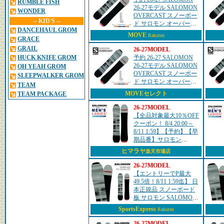
RUMBLE FISH
26-27モデル SALOMON
WONDER
OVERCAST スノーボー
-- KID'S --
ド サロモン オーバーキ
DANCEHAUL GROM
ャスト パウダー フリー
MOVE
Rakuten
GRACE
ライド カービング ディ
レクショナル バ...
GRAIL
26-27MODEL
HUCK KNIFE GROM
予約 26-27 SALOMON
26-27モデル SALOMON
OH YEAH GROM
OVERCAST スノーボー
SLEEPWALKER GROM
ド サロモン オーバーキ
TEAM
ャスト フリーライド 正
MOVEセレクト
TEAM PACKAGE
規品 26-27-BO-SLM
26-27MODEL
【全品対象最大10％OFF
クーポン！ 8/4 20:00～
8/11 1:59】【予約】【早
期品番】サロモン
(SALOMON) スノーボー
ヒマラヤ
楽天市場店
ド 板 メンズ レディース
L45566400 ...
26-27MODEL
【エントリーでP最大
49.5倍！8/11 1:59迄】 日
本正規品 スノーボード
板 サロモン SALOMON
OVERCAST オーバーキ
SportsExpress
Rakuten
ャスト メンズ レディー
ス 26-27
26-27MODEL