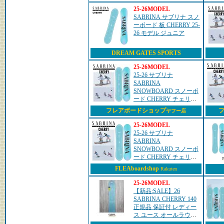
25-26MODEL
SABRINA サブリナ スノ
ーボード 板 CHERRY 25-
26 モデル ジュニア
DREAM GATES SPORTS
25-26MODEL
25-26 サブリナ
SABRINA
SNOWBOARD スノーボ
ード CHERRY チェリー
キッズ スノボ 板
フレアボードショップ
ヤフー店
ship1【返品種別
OUTLET】
25-26MODEL
25-26 サブリナ
SABRINA
SNOWBOARD スノーボ
ード CHERRY チェリー
キッズ スノボ 板
FLEAboardshop
Rakuten
ship1【返品種別
OUTLET】
25-26MODEL
【新品:SALE】26
SABRINA CHERRY 140
正規品 保証付 レディー
ス ユース オールラウン
ド スノーボード