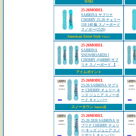
WM2
25-26MODEL
SABRINA サブリナ
CHERRY 25-26 チェリー
118 140 板 スノーボード
スノボー(2526)
American Street Style
Yahoo!
25-26MODEL
SABRINA
SNOWBOARDS [
CHERRY @44000] サブ
リナ スノーボード 【正
規代理店商品】【送料無
アイムポイント
料】
25-26MODEL
25-26 SABRINA サブリ
ナ CHERRY チェリー キ
ッズ ジュニア スノーボ
ード キャンバー
スノータウン
Yahoo!店
25-26MODEL
25-26 2026 SABRINA サ
ブリナ CHERRY チェリ
ー キッズ ジュニア スノ
ーボード キャンバー