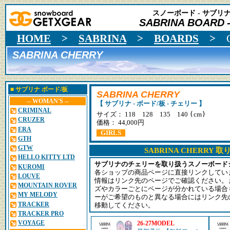
スノーボード - サブリナ 
SABRINA BOARD
HOME
>
SABRINA
>
BOARDS
>
SABRINA CHERRY
■
サブリナ
ボード/板
SABRINA CHERRY
-- WOMAN'S --
【 サブリナ - ボード/板 - チェリー 】
CRIMINAL
(
)
サイズ： 118 128 135 140
cm
CRUZER
価格： 44,000円
ERA
GIRLS
GTH
GTW
SABRINA CHERRY
HELLO KITTY LTD
サブリナのチェリーを取り扱うスノーボード
KUROMI
各ショップの商品ページに直接リンクしてい
LOUVE
情報はリンク先のページでご確認ください。
MOUNTAIN ROVER
ズやカラーごとにページが分かれている場合
MY MELODY
ーがご希望のものと異なる場合にはリンク先
TRACKER
移動してください。
TRACKER PRO
VOYAGE
26-27MODEL