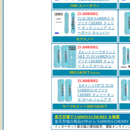
JSBCスノータウン
25-26MODEL
25-26 2026 SABRINA サ
ブリナ CHERRY チェリ
ー キッズ ジュニア スノ
ーボード キャンバー
モアスノー
25-26MODEL
【エントリーでポイント
5倍】25-26 SABRINA/サ
ブリナ CHERRY チェリ
ー キッズ ガール ジュニ
ア 子供 スノーボード パ
BREAKOUT
Rakuten
ーク グラトリ 板 2026 型
落ち
25-26MODEL
【ポイントUP!!】25-26
SABRINA/サブリナ
CHERRY チェリー キッ
ズ ガール ジュニア 子供
スノーボード パーク グ
サーフ&スノー BREAKOUT
ラトリ 板 2026 型落ち
楽天市場で SABRINA CHERRY を検索
楽天市場の商品の中から SABRINA CHERR
インターネット最大級の通信販売、通販オンライン