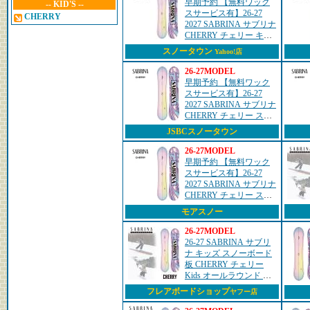
早期予約 【無料ワック
-- KID'S --
スサービス有】26-27
CHERRY
2027 SABRINA サブリナ
CHERRY チェリー キッ
ズ
スノータウン
Yahoo!店
26-27MODEL
早期予約 【無料ワック
スサービス有】26-27
2027 SABRINA サブリナ
CHERRY チェリー スノ
ーボード 板 キッズ 子供
JSBCスノータウン
26-27MODEL
早期予約 【無料ワック
スサービス有】26-27
2027 SABRINA サブリナ
CHERRY チェリー スノ
ーボード 板 キッズ 子供
モアスノー
26-27MODEL
26-27 SABRINA サブリ
ナ キッズ スノーボード
板 CHERRY チェリー
Kids オールラウンド 予
約販売品 11月入荷予定
フレアボードショップ
ヤフー店
ship1