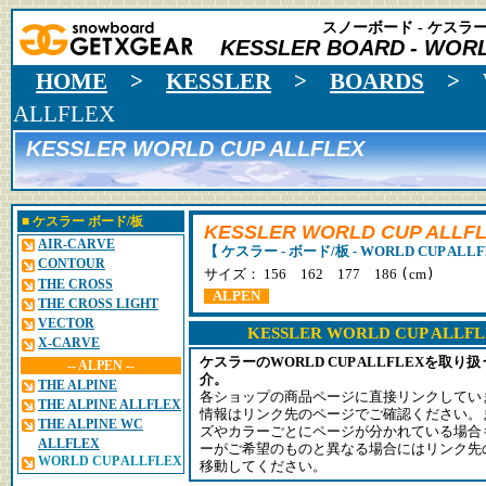
スノーボード - ケスラー 
KESSLER BOARD
- WORL
HOME
>
KESSLER
>
BOARDS
>
ALLFLEX
KESSLER WORLD CUP ALLFLEX
■
ケスラー
ボード/板
KESSLER WORLD CUP ALLF
AIR-CARVE
【 ケスラー - ボード/板 - WORLD CUP ALL
CONTOUR
(
)
サイズ： 156 162 177 186
cm
THE CROSS
ALPEN
THE CROSS LIGHT
VECTOR
KESSLER WORLD CUP AL
X-CARVE
ケスラーのWORLD CUP ALLFLEXを
-- ALPEN --
介。
THE ALPINE
各ショップの商品ページに直接リンクしてい
THE ALPINE ALLFLEX
情報はリンク先のページでご確認ください。
THE ALPINE WC
ズやカラーごとにページが分かれている場合
ALLFLEX
ーがご希望のものと異なる場合にはリンク先
WORLD CUP ALLFLEX
移動してください。