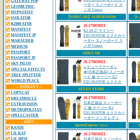
GATEWAY POP
ーター スノーボード ス
GEOMETRIC
ノボ Unisex
HYPNOTIST
【SIDECAR】SURF&SNOW
スノ
ISOLATOR
K2000 ATSB
26-27MODEL
MANIFEST
K2 26-27 ケイツー
MANIFEST JP
EXCAVATOR エクスカベ
ーター スノーボード ス
MARAUDER
ノボ Unisex
MEDIUM
PASSPORT
SIDECAR
PASSPORT JP
26-27MODEL
SKY PILOT
レビューでクーポン
SPECIAL EFFECTS
★[日本正規品] スノーボ
TREE SPLITTER
ード 板 ケーツー K2
WORLD PEACE
EXCAVATOR エクスカベ
ーター メンズ レディー
-- WOMAN'S --
SEVEN STARS
ス 26-27
COPYCAT
26-27MODEL
DREAMSICLE
日本正規品 スノーボー
EXTRAVISION
ド 板 ケーツー K2
METROPOLITAN
EXCAVATOR エクスカベ
SPELLCASTER
ーター メンズ レディー
-- KID'S --
ス 26-27
SportsExpress
Yahoo!
KANDI
LIL KAT
26-27MODEL
LIL MINI
日本正規品 スノーボー