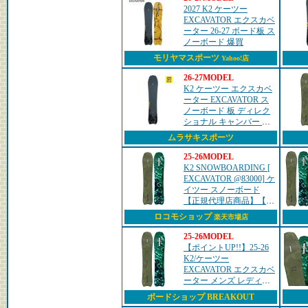
2027 K2 ケーツー
EXCAVATOR エクスカベ
ーター 26-27 ボード板 ス
ノーボード 爆買
モリヤマスポーツ
Yahoo!店
26-27MODEL
K2 ケーツー エクスカベ
ーター EXCAVATOR ス
ノーボード 板 ディレク
ショナル キャンバー カ
ービング パウダー ボリ
ムラサキスポーツ
ュームシフト メンズ 26-
27 早期購入
25-26MODEL
K2 SNOWBOARDING [
EXCAVATOR @83000] ケ
イツー スノーボード
【正規代理店商品】【送
料無料】【 スノボ 用
ロコモショップ
楽天市場店
品】
25-26MODEL
【ポイントUP!!】25-26
K2/ケーツー
EXCAVATOR エクスカベ
ーター メンズ レディー
ス パウダー カービング
ボードショップ BREAKOUT
スノーボード 板 2026 型