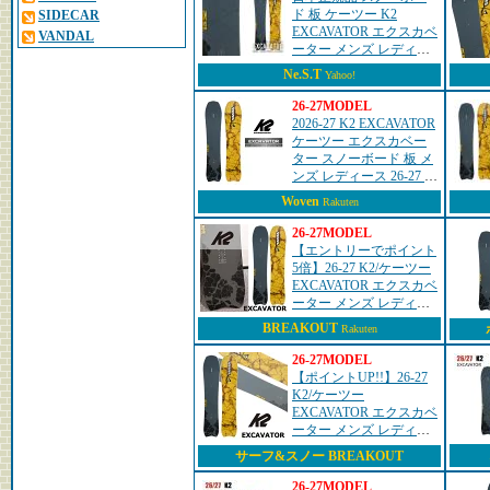
ド 板 ケーツー K2
SIDECAR
EXCAVATOR エクスカベ
VANDAL
ーター メンズ レディー
ス 26-27
Ne.S.T
Yahoo!
26-27MODEL
2026-27 K2 EXCAVATOR
ケーツー エクスカベー
ター スノーボード 板 メ
ンズ レディース 26-27 日
本正規品
Woven
Rakuten
26-27MODEL
【エントリーでポイント
5倍】26-27 K2/ケーツー
EXCAVATOR エクスカベ
ーター メンズ レディー
ス スノーボード カービ
BREAKOUT
Rakuten
ング パウダー 板 2027 予
約商品
26-27MODEL
【ポイントUP!!】26-27
K2/ケーツー
EXCAVATOR エクスカベ
ーター メンズ レディー
ス スノーボード カービ
サーフ&スノー BREAKOUT
ング パウダー 板 2027 予
約商品
26-27MODEL