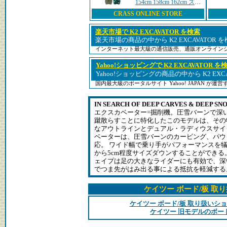
154cm 158cm 162cm スノ
ーボード スノボー パウ
CRASS ONLINE STORE
ダー カービング パーク
フリーライド
楽天市場で K2 EXCAVATOR を検索
楽天市場の商品の中から K2 EXCAVATOR
インターネット最大級の通信販売、通販オンライン
Yahoo!ショッピングで K2 EXCAVATOR を
Yahoo!ショッピングの商品の中から K2 EXC
国内最大級のポータルサイト Yahoo! JAPAN が
IN SEARCH OF DEEP CARVES & DEEP SN
エクスカベーター=掘削機。圧雪バーンで深
蹴散らすことに特化したこのモデルは、その
なアウトラインとデュアル・ラディウスサイ
ベーターは、圧雪バーンのカービング、パウ
応。 ワイド幅で乗り手がパフォーマンスを
から5cm程度サイズダウンすることができる
ェイプは足の大きなライダーにも有効で、深
でつま先がはみ出る事による抵抗を軽減する
ケイツー ボード/板 取
ケイツー ボード/板 取り扱いシ
ケイツー 旧モデルのボー