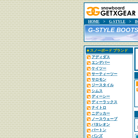
HOME
>
G-STYLE
>
B
G-STYLE BOOT
■
スノーボード ブランド
アディダス
エンデバー
ケイツー
サーティーツー
サロモン
ジースタイル
シムス
ディーシー
ディーラックス
ナイトロ
ニデッカー
ノースウェーブ
バタレオン
バートン
バンズ