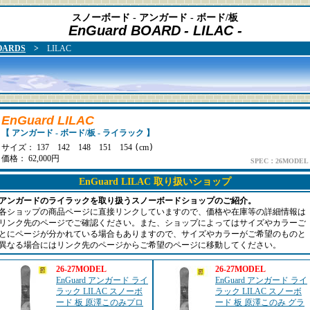
スノーボード - アンガード - ボード/板
EnGuard BOARD
- LILAC -
OARDS
>
LILAC
EnGuard LILAC
【 アンガード - ボード/板 - ライラック 】
サイズ： 137 142 148 151 154
(
cm
)
価格： 62,000円
SPEC：26MODEL
EnGuard LILAC 取り扱いショップ
アンガードのライラックを取り扱うスノーボードショップのご紹介。
各ショップの商品ページに直接リンクしていますので、価格や在庫等の詳細情報は
リンク先のページでご確認ください。また、ショップによってはサイズやカラーご
とにページが分かれている場合もありますので、サイズやカラーがご希望のものと
異なる場合にはリンク先のページからご希望のページに移動してください。
26-27MODEL
26-27MODEL
EnGuard アンガード ライ
EnGuard アンガード ライ
ラック LILAC スノーボ
ラック LILAC スノーボ
ード 板 原澤このみプロ
ード 板 原澤このみ グラ