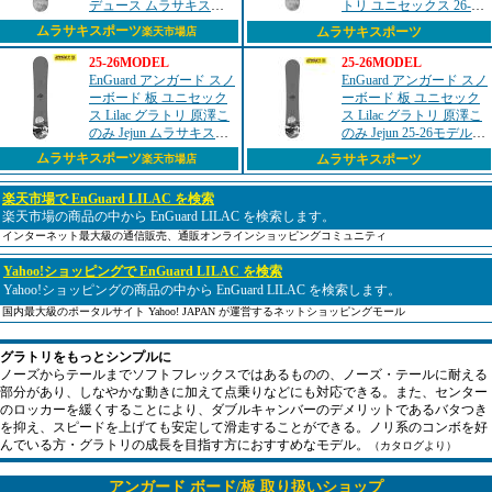
デュース ムラサキスポ
トリ ユニセックス 26-27
ーツ限定 ダブルキャン
早期購入
ムラサキスポーツ
ムラサキスポーツ
楽天市場店
バー グラトリ 乗り系 ユ
ニセックス 26-27 早期
25-26MODEL
25-26MODEL
購...
EnGuard アンガード スノ
EnGuard アンガード スノ
ーボード 板 ユニセック
ーボード 板 ユニセック
ス Lilac グラトリ 原澤こ
ス Lilac グラトリ 原澤こ
のみ Jejun ムラサキスポ
のみ Jejun 25-26モデル
ーツ 25-26モデル MM B4
MM B4
ムラサキスポーツ
ムラサキスポーツ
楽天市場店
楽天市場で EnGuard LILAC を検索
楽天市場の商品の中から EnGuard LILAC を検索します。
インターネット最大級の通信販売、通販オンラインショッピングコミュニティ
Yahoo!ショッピングで EnGuard LILAC を検索
Yahoo!ショッピングの商品の中から EnGuard LILAC を検索します。
国内最大級のポータルサイト Yahoo! JAPAN が運営するネットショッピングモール
グラトリをもっとシンプルに
ノーズからテールまでソフトフレックスではあるものの、ノーズ・テールに耐える
部分があり、しなやかな動きに加えて点乗りなどにも対応できる。また、センター
のロッカーを緩くすることにより、ダブルキャンバーのデメリットであるバタつき
を抑え、スピードを上げても安定して滑走することができる。ノリ系のコンボを好
んでいる方・グラトリの成長を目指す方におすすめなモデル。
（カタログより）
アンガード ボード/板 取り扱いショップ