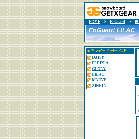
HOME
>
EnGuard
>
B
EnGuard LILAC
■
アンガード
ボード/板
DAISY
FREESIA
GLORY
LILAC
MAUVE
ZINNIA