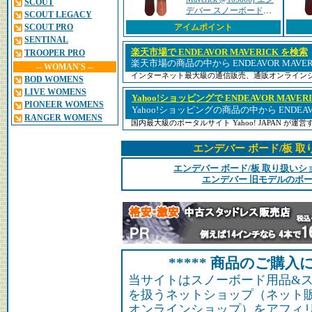
SCOUT
デバー スノーボード
SCOUT LEGACY
【正規代理店商品】
SCOUT PRO
アイムポイント
SENTINAL
楽天市場で ENDEAVOR MAVERICK を検索
TROOPER PRO
楽天市場の商品の中から ENDEAVOR MAVE
-- WOMAN'S --
インターネット最大級の通信販売、通販オンライン
BOD WOMENS
LIVE WOMENS
Yahoo!ショッピングで ENDEAVOR MAVER
PIONEER WOMENS
Yahoo!ショッピングの商品の中から ENDEAV
RANGER WOMENS
国内最大級のポータルサイト Yahoo! JAPAN が
エンデバー ボード/板 
エンデバー ボード/板 取り扱い
エンデバー 旧モデルのボー
***** 商品のご購入に
当サイトはスノーボード用品&
を扱うネットショップ（ネット
オンラインショップ）をアフィ