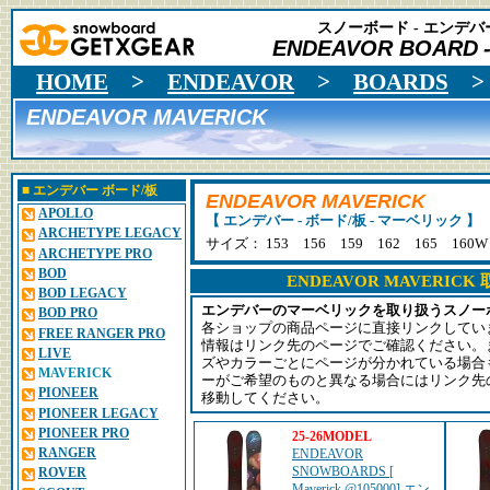
スノーボード - エンデバー
ENDEAVOR BOARD
HOME
>
ENDEAVOR
>
BOARDS
ENDEAVOR MAVERICK
■
エンデバー
ボード/板
ENDEAVOR MAVERICK
APOLLO
【 エンデバー - ボード/板 - マーベリック 】
ARCHETYPE LEGACY
サイズ： 153 156 159 162 165 160
ARCHETYPE PRO
BOD
ENDEAVOR MAVERIC
BOD LEGACY
エンデバーのマーベリックを取り扱うスノー
BOD PRO
各ショップの商品ページに直接リンクしてい
FREE RANGER PRO
情報はリンク先のページでご確認ください。
LIVE
ズやカラーごとにページが分かれている場合
MAVERICK
ーがご希望のものと異なる場合にはリンク先
PIONEER
移動してください。
PIONEER LEGACY
PIONEER PRO
25-26MODEL
RANGER
ENDEAVOR
SNOWBOARDS [
ROVER
Maverick @105000] エン