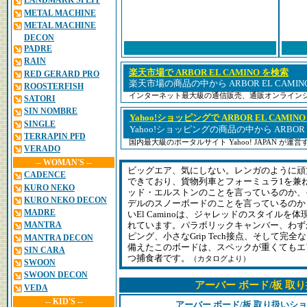
LANDMARK SPLIT
METAL MACHINE
METAL MACHINE
DECON
PADRE
RAIN
楽天市場で ARBOR EL CAMINO を検索
RED GERARD PRO
楽天市場の商品の中から ARBOR EL CAMI
ROOSTERFISH
インターネット最大級の通信販売、通販オンライン
SATORI
SIN NOMBRE
Yahoo!ショッピングで ARBOR EL CAMIN
SINGLE
Yahoo!ショッピングの商品の中から ARBOR 
TERRAPIN PFD
国内最大級のポータルサイト Yahoo! JAPAN が
VERADO
-- WOMAN'S --
ビッグエア、気にしない。レンガのように頑
CADENCE
できており、貨物列車とフォーミュラ1を兼
KURO NEKO
ッド・エルストンのことを言っているのか、そ
KURO NEKO DECON
デルのスノーボードのことを言っているのか
MADRE
いEl Caminoは、ジャレッドのスタイル
MANTRA
れています。パラボリックキャンバー、わず
ピング、小さなGrip Tech接点、そして完
MANTRA DECON
備えたこのボードは、スペックが重くてもエ
SIN CARA
つ捕食者です。
（カタログより）
SWOON
SWOON DECON
アーバー ボード/板 取
VEDA
-- KID'S --
アーバー ボード/板 取り扱いシ