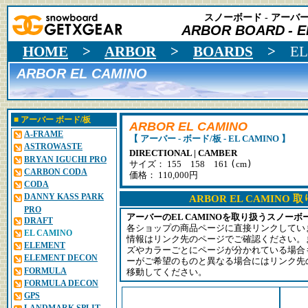
スノーボード - アーバー 
ARBOR BOARD
- 
HOME
>
ARBOR
>
BOARDS
>
EL
ARBOR EL CAMINO
■
アーバー
ボード/板
ARBOR EL CAMINO
A-FRAME
【 アーバー - ボード/板 - EL CAMINO 】
ASTROWASTE
DIRECTIONAL | CAMBER
BRYAN IGUCHI PRO
(
)
サイズ： 155 158 161
cm
CARBON CODA
価格： 110,000円
CODA
DANNY KASS PARK
ARBOR EL CAMINO
PRO
アーバーのEL CAMINOを取り扱うスノー
DRAFT
各ショップの商品ページに直接リンクしてい
EL CAMINO
情報はリンク先のページでご確認ください。
ELEMENT
ズやカラーごとにページが分かれている場合
ELEMENT DECON
ーがご希望のものと異なる場合にはリンク先
FORMULA
移動してください。
FORMULA DECON
GPS