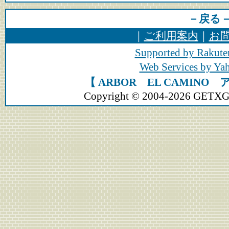
－戻る
｜
ご利用案内
｜
お
Supported by Rakute
Web Services by Y
【 ARBOR EL CAMINO
Copyright © 2004-2026 GETXGEA