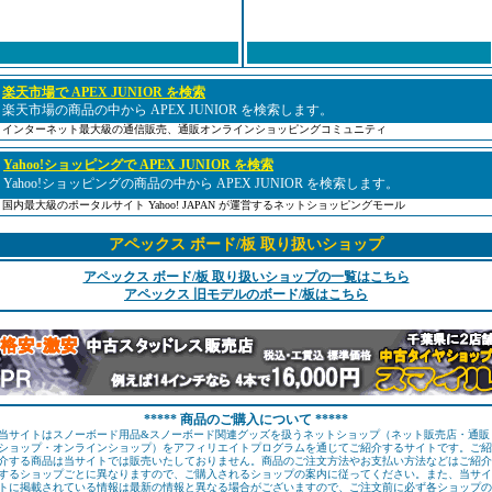
楽天市場で APEX JUNIOR を検索
楽天市場の商品の中から APEX JUNIOR を検索します。
インターネット最大級の通信販売、通販オンラインショッピングコミュニティ
Yahoo!ショッピングで APEX JUNIOR を検索
Yahoo!ショッピングの商品の中から APEX JUNIOR を検索します。
国内最大級のポータルサイト Yahoo! JAPAN が運営するネットショッピングモール
アペックス ボード/板 取り扱いショップ
アペックス ボード/板 取り扱いショップの一覧はこちら
アペックス 旧モデルのボード/板はこちら
***** 商品のご購入について *****
当サイトはスノーボード用品&スノーボード関連グッズを扱うネットショップ（ネット販売店・通販
ショップ・オンラインショップ）をアフィリエイトプログラムを通じてご紹介するサイトです。ご紹
介する商品は当サイトでは販売いたしておりません。商品のご注文方法やお支払い方法などはご紹介
するショップごとに異なりますので、ご購入されるショップの案内に従ってください。また、当サイ
トに掲載されている情報は最新の情報と異なる場合がございますので、ご注文前に必ず各ショップの