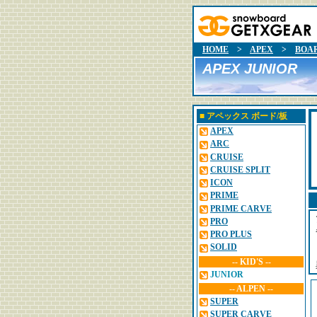
HOME
>
APEX
>
BOA
APEX JUNIOR
■
アペックス
ボード/板
APEX
ARC
CRUISE
CRUISE SPLIT
ICON
PRIME
PRIME CARVE
PRO
PRO PLUS
SOLID
-- KID'S --
JUNIOR
-- ALPEN --
SUPER
SUPER CARVE